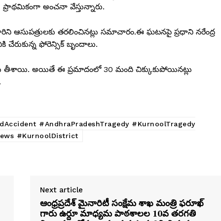
 ప్రాథమికంగా అంచనా వేస్తున్నారు.
వారిని ఆసుపత్రులకు తరలించినట్లు సమాచారం.ఈ ఘటనపై ప్రధాని నరేంద్ర
ి చేరుకున్న ఫోరెన్సిక్ బృందాలు.
 తీశాయి. అయితే ఈ ప్రమాదంలో 30 మంది చిక్కుకుపోయినట్లు
.
dAccident #AndhraPradeshTragedy #KurnoolTragedy
ews #KurnoolDistrict
Next article
ఆంధ్రప్రదేశ్ మైనారిటీ సంక్షేమ శాఖ మంత్రి ఫరూఖ్
గారు ఉర్దూ మాధ్యమ పాఠశాలల 10వ తరగతి