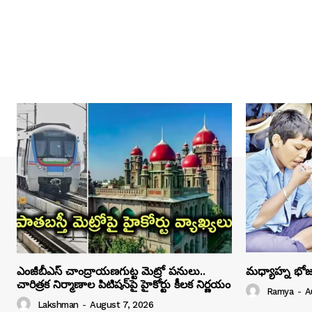
ఎంజీబీఎస్ చాంద్రాయణగుట్ట మెట్రో పనులు..
మధ్యాహ్న భోజ
చారిత్రక నిర్మాణాల పిటిషన్‌పై హైకోర్టు కీలక నిర్ణయం
Ramya
-
A
Lakshman
-
August 7, 2026