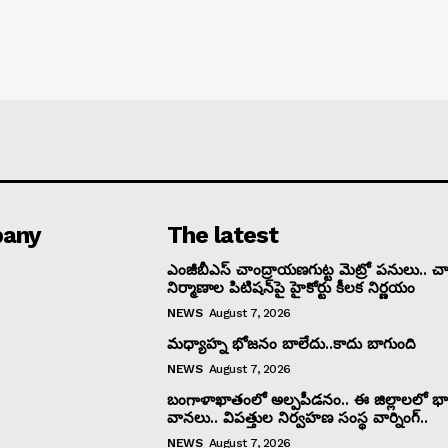
any
The latest
ఎంజీబీఎస్ చాంద్రాయణగుట్ట మెట్రో పనులు.. చార
నిర్మాణాల పిటిషన్‌పై హైకోర్టు కీలక నిర్ణయం
NEWS
August 7, 2026
మధ్యాహ్న భోజనం బాలేదు..కాదు బాగుంది
NEWS
August 7, 2026
బంగాళాఖాతంలో అల్పపీడనం.. ఈ జిల్లాలలో భా
వానలు.. విపత్తుల నిర్వహణ సంస్థ వార్నింగ్..
NEWS
August 7, 2026