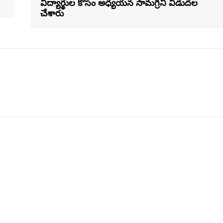
విద్యార్థుల కోసం అధ్యయన సామగ్రిని విడుదల
చేశారు