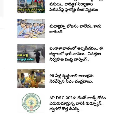
పనులు.. చారిత్రక నిర్మాణాల
పిటిషన్‌పై హైకోర్టు కీలక నిర్ణయం
మధ్యాహ్న భోజనం బాలేదు..కాదు
బాగుంది
బంగాళాఖాతంలో అల్పపీడనం.. ఈ
జిల్లాలలో భారీ వానలు.. విపత్తుల
నిర్వహణ సంస్థ వార్నింగ్..
90 ఏళ్ల వృద్ధురాలి ఆకాంక్షను
నెరవేర్చిన సీఎం చంద్రబాబు.
AP DSC 2026: టీచర్ జాబ్స్ కోసం
ఎదురుచూస్తున్న వారికి గుడ్న్యూస్..
త్వరలో కొత్త డీఎస్సీ..