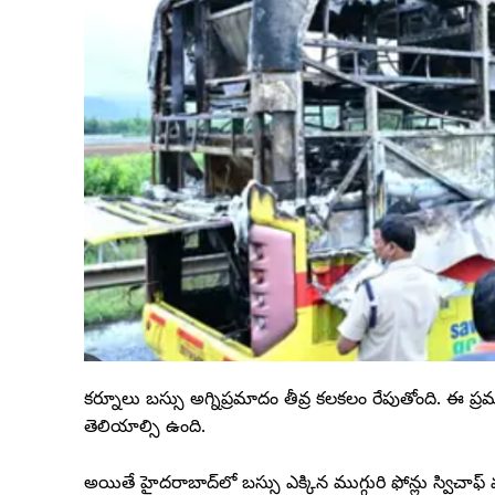
కర్నూలు బస్సు అగ్నిప్రమాదం తీవ్ర కలకలం రేపుతోంది. ఈ ప
తెలియాల్సి ఉంది.
అయితే హైదరాబాద్‌లో బస్సు ఎక్కిన ముగ్గురి ఫోన్లు స్విచాఫ్ 