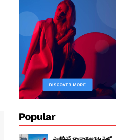
Popular
ఎంజీబీఎస్ చాంద్రాయణగుట్ట మెట్రో