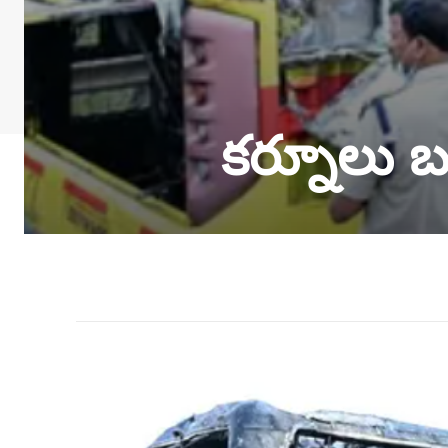
కర్నూలు బ