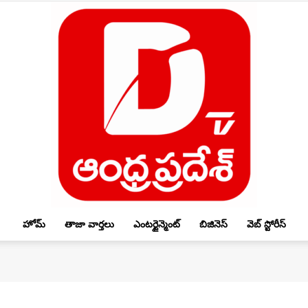
హోమ్
తాజా వార్తలు
ఎంటర్టైన్మెంట్
బిజినెస్
వెబ్ స్టోరీస్
DTV