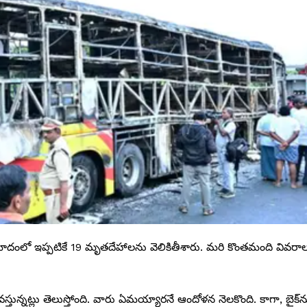
్రమాదంలో ఇప్పటికే 19 మృతదేహాలను వెలికితీశారు. మరి కొంతమంది వివరా
వస్తున్నట్లు తెలుస్తోంది. వారు ఏమయ్యారనే ఆందోళన నెలకొంది. కాగా, బైక్‌న