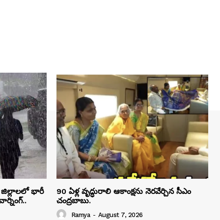
ిల్లాలలో భారీ
90 ఏళ్ల వృద్ధురాలి ఆకాంక్షను నెరవేర్చిన సీఎం
ర్నింగ్..
చంద్రబాబు.
Ramya
-
August 7, 2026