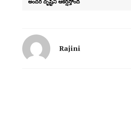
అందరి దృష్టిని ఆకర్షిస్తోంది
Rajini