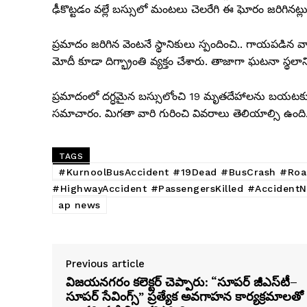
ఢీకొట్టడం వల్లే బస్సులో మంటలు చెలరేగి ఈ ఘోరం జరిగినట్లు
ప్రమాదం జరిగిన వెంటనే స్థానికులు స్పందించి.. గాయపడిన 
మోదీ కూడా దిగ్భ్రాంతి వ్యక్తం చేశారు. తాజాగా ఘటనా స్థలానిక
ప్రమాదంలో దగ్ధమైన బస్సులోంచి 19 మృతదేహాలను బయటకు
సమాచారం. మిగతా వారి గురించి వివరాలు తెలియాల్సి ఉంది
TAGS
#KurnoolBusAccident #19Dead #BusCrash #Roa
#HighwayAccident #PassengersKilled #AccidentN
ap news
Previous article
విజయనగరం కలెక్టర్ చెప్పారు: “సూపర్ జీఎస్‌టీ–
సూపర్ సేవింగ్స్” ప్రత్యేక అవగాహన కార్యక్రమాలతో