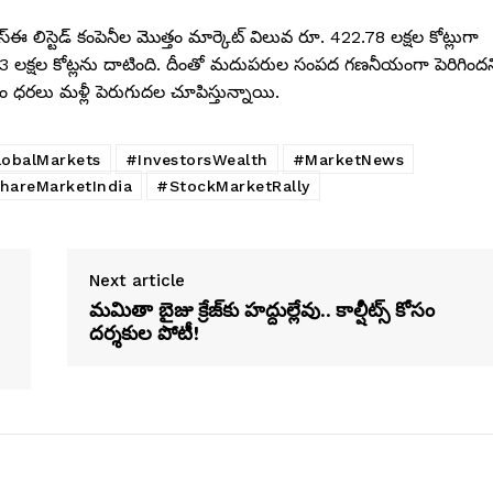
స్ఈ లిస్టెడ్ కంపెనీల మొత్తం మార్కెట్ విలువ రూ. 422.78 లక్షల కోట్లుగా
433 లక్షల కోట్లను దాటింది. దీంతో మదుపరుల సంపద గణనీయంగా పెరిగిందన
ధరలు మళ్లీ పెరుగుదల చూపిస్తున్నాయి.
obalMarkets
#InvestorsWealth
#MarketNews
hareMarketIndia
#StockMarketRally
Next article
మమితా బైజు క్రేజ్‌కు హద్దుల్లేవు.. కాల్షీట్స్ కోసం
దర్శకుల పోటీ!