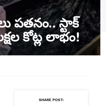
ు పతనం.. స్టాక్
లక్షల కోట్ల లాభం!
SHARE POST: