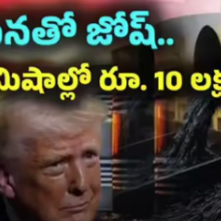
Andhrapradesh