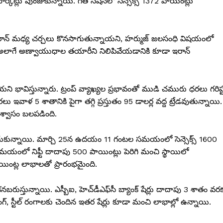
మార్కెట్లు పుంజుకున్నాయి. గత సెషన్‌లో సెన్సెక్స్ 1372 పాయింట్లు
–ఇరాన్ మధ్య చర్చలు కొనసాగుతున్నాయని, హర్ముజ్ జలసంధి విషయంలో
. అలాగే అణ్వాయుధాల తయారీని నిలిపివేయడానికి కూడా ఇరాన్
ని భావిస్తున్నారు. ట్రంప్ వ్యాఖ్యల ప్రభావంతో ముడి చమురు ధరలు గరిష్
లు ఇవాళ 5 శాతానికి పైగా తగ్గి ప్రస్తుతం 95 డాలర్ల వద్ద ట్రేడవుతున్నాయి.
విశ్వాసం బలపడింది.
పందుకున్నాయి. మార్చి 25న ఉదయం 11 గంటల సమయంలో సెన్సెక్స్ 1600
మయంలో నిఫ్టీ దాదాపు 500 పాయింట్లు పెరిగి మంచి స్థాయిలో
పాయింట్ల లాభాలతో ప్రారంభమైంది.
బరుస్తున్నాయి. ఎస్బీఐ, హెచ్‌డీఎఫ్‌సీ బ్యాంక్ షేర్లు దాదాపు 3 శాతం వర
గ్, స్టీల్ రంగాలకు చెందిన ఇతర షేర్లు కూడా మంచి లాభాల్లో ఉన్నాయి.