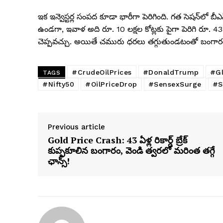
ఇక ఇన్వెస్టర్ల సంపద కూడా భారీగా పెరిగింది. గత సెషన్‌లో బీఎ
ఉండగా, ఇవాళ అది రూ. 10 లక్షల కోట్లకు పైగా పెరిగి రూ. 
చెప్పవచ్చు. అయితే చమురు ధరలు తగ్గుతుండటంతో బంగారం 
#CrudeOilPrices
#DonaldTrump
#Gl
TAGS
#Nifty50
#OilPriceDrop
#SensexSurge
#S
Previous article
Gold Price Crash: 43 ఏళ్ల రికార్డ్ బ్రేక్
కుప్పకూలిన బంగారం, వెండి త్వరలో మరింత తగ్గే
ఛాన్స్!