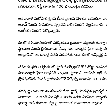
రోజుల పాటు నిలిపివేస్తున్నట్లు డొనాల్డ్ ట్రంప్ ప్రకటించడంతో 
ఎగసిపడగా, నిఫ్టీ దాదాపు 400 పాయింట్లు పెరిగింది.
ఇక ఇవాళ మరోసారి ట్రంప్ కీలక ప్రకటన చేశారు. అమెరికా
ఇరాన్ నుంచి సానుకూల స్పందన లభించిందని వెల్లడించారు
అంగీకరించిందని పేర్కొన్నారు.
దీంతో పశ్చిమాసియాలో పరిస్థితులు క్రమంగా చల్లబడుతున్నాయ
స్థాయిల నుంచి క్షీణించాయి. నిన్న 100 డాలర్లకు పైగా ఉన్న ధర
ఇంట్రాడేలో 93 డాలర్ల వరకు పడిపోయాయి. దీంతో ఇన్వెస్టర్ల 
చమురు ధరల తగ్గుదలతో స్టాక్ మార్కెట్లలో కొనుగోళ్లు ఊ
పాయింట్లకు పైగా లాభపడి 75,650 స్థాయిని దాటింది. ఇదే స
ట్రేడవుతోంది. సెషన్ ప్రారంభంలోనే సెన్సెక్స్ దాదాపు 1000 
మార్కెట్లు బలంగా ఉండటంతో పలు స్టాక్స్ మెరుగైన ప్రదర్శన కన
పెరిగాయి. ఎం అండ్ ఎం షేర్ 4 శాతం వరకు ఎగసింది. బ్యాంకిం
ఫార్మా, ఐటీ రంగాలు స్వల్ప లాభాలతో కొనసాగుతున్నాయి.