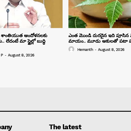
 శాంతియుత ఆందోళనలకు
ఎంత మొండి దురదైన ఇది పూసిన న
 లేదంటే మా స్టైల్లో బుద్ధి
మాయం.. మూడు ఆకులతో పటా ప
Hemanth
-
August 8, 2026
 P
-
August 8, 2026
any
The latest