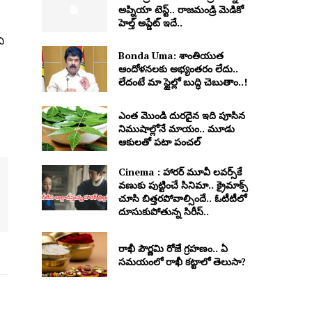
అప్నియా టెస్ట్.. రాజమండ్రి మెడికో
హెల్త్ అప్డేట్ ఇదే..
ి
Bonda Uma: శాంతియుత
ఆందోళనలకు అభ్యంతరం లేదు..
లేదంటే మా స్టైల్లో బుద్ధి చెబుతాం..!
ఎంత మొండి దురదైన ఇది పూసిన
నిముషాల్లోనే మాయం.. మూడు
ఆకులతో పటా పంచల్
Cinema : హారర్ మూవీ లవర్స్‏కే
వణుకు పుట్టించే సినిమా.. క్రైమాక్స్
చూసి బిత్తరపోవాల్సిందే.. ఓటీటీలో
దూసుకుపోతున్న సిరీస్..
రాఖీ పౌర్ణమి రోజే గ్రహణం.. ఏ
సమయంలో రాఖీ కట్టాలో తెలుసా?