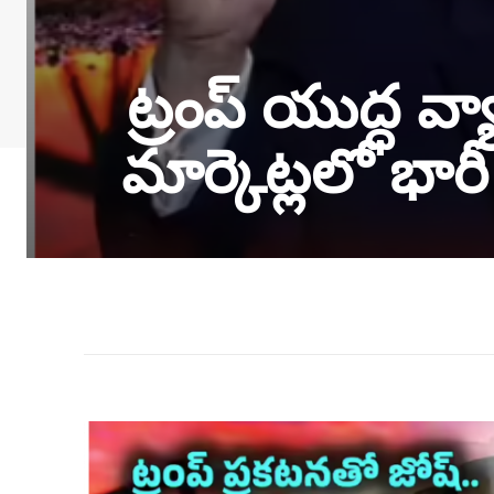
ట్రంప్ యుద్ధ వ
మార్కెట్లలో భారీ