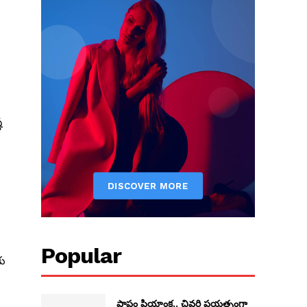
ట
Popular
కు
పాపం ప్రియాంక.. చివరి ప్రయత్నంగా