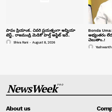
పాపం ప్రియాంక.. చివరి ప్రయత్నంగా అప్నియా
Bonda Uma:
టెస్ట్.. రాజమండ్రి మెడికో హెల్త్ అప్డేట్ ఇదే..
అభ్యంతరం లేదు..
చెబుతాం..!
Shiva Rani
-
August 8, 2026
Yashwanth
NewsWeek
PRO
About us
Comp