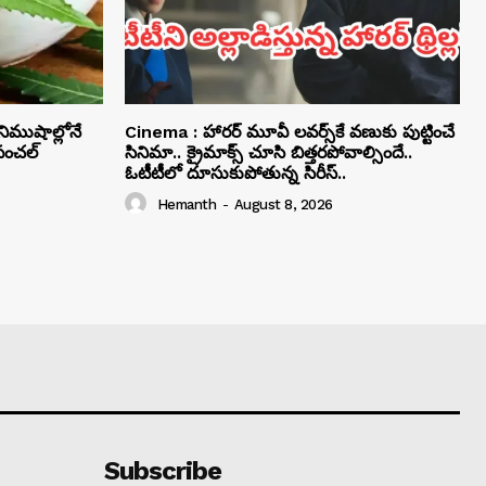
ిముషాల్లోనే
Cinema : హారర్ మూవీ లవర్స్‏కే వణుకు పుట్టించే
ంచల్
సినిమా.. క్రైమాక్స్ చూసి బిత్తరపోవాల్సిందే..
ఓటీటీలో దూసుకుపోతున్న సిరీస్..
Hemanth
-
August 8, 2026
Subscribe