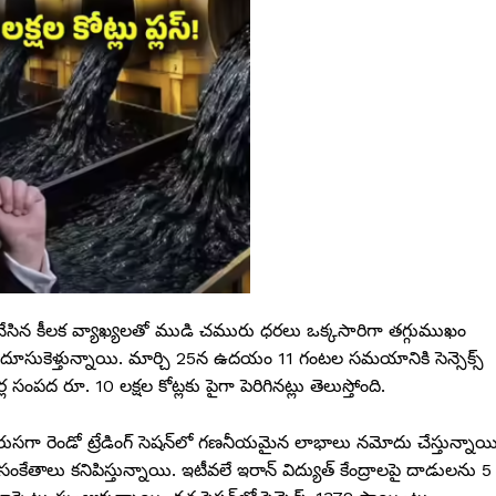
ేసిన కీలక వ్యాఖ్యలతో ముడి చమురు ధరలు ఒక్కసారిగా తగ్గుముఖం
ు దూసుకెళ్తున్నాయి. మార్చి 25న ఉదయం 11 గంటల సమయానికి సెన్సెక్స్
 సంపద రూ. 10 లక్షల కోట్లకు పైగా పెరిగినట్లు తెలుస్తోంది.
ుసగా రెండో ట్రేడింగ్ సెషన్‌లో గణనీయమైన లాభాలు నమోదు చేస్తున్నాయి
 సంకేతాలు కనిపిస్తున్నాయి. ఇటీవలే ఇరాన్ విద్యుత్ కేంద్రాలపై దాడులను 5