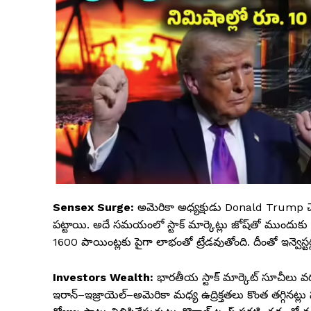
Sensex Surge:
అమెరికా అధ్యక్షుడు Donald Trump చ
పట్టాయి. అదే సమయంలో స్టాక్ మార్కెట్లు జోష్‌తో ముందుక
1600 పాయింట్లకు పైగా లాభంతో ట్రేడవుతోంది. దీంతో ఇన్వెస్టర్ల
Investors Wealth:
భారతీయ స్టాక్ మార్కెట్ సూచీలు వర
ఇరాన్–ఇజ్రాయెల్–అమెరికా మధ్య ఉద్రిక్తతలు కొంత తగ్గినట్లు