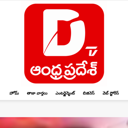
హోమ్
తాజా వార్తలు
ఎంటర్టైన్మెంట్
బిజినెస్
వెబ్ స్టోరీస్
DTV