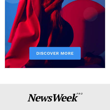
NewsWeek
PRO