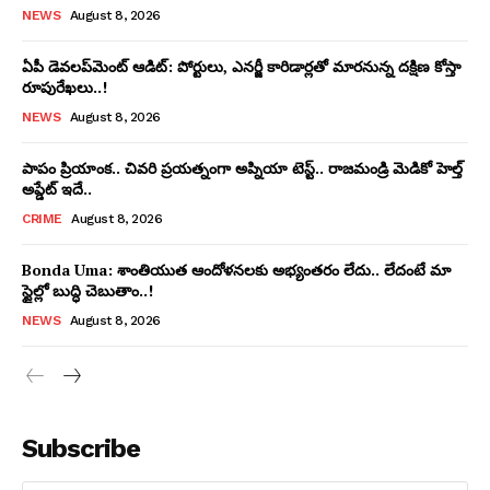
NEWS
August 8, 2026
ఏపీ డెవలప్‌మెంట్ ఆడిట్: పోర్టులు, ఎనర్జీ కారిడార్లతో మారనున్న దక్షిణ కోస్తా
రూపురేఖలు..!
NEWS
August 8, 2026
పాపం ప్రియాంక.. చివరి ప్రయత్నంగా అప్నియా టెస్ట్.. రాజమండ్రి మెడికో హెల్త్
అప్డేట్ ఇదే..
CRIME
August 8, 2026
Bonda Uma: శాంతియుత ఆందోళనలకు అభ్యంతరం లేదు.. లేదంటే మా
స్టైల్లో బుద్ధి చెబుతాం..!
NEWS
August 8, 2026
Subscribe