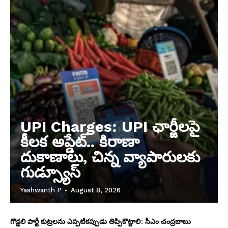
UPI Charges: UPI ఛార్జీలపై
కీలక అప్డేట్.. కిరాణా
దుకాణాలు, చిన్న వ్యాపారులకు
గుడ్స్యూస్
Yashwanth P
-
August 8, 2026
గొడ్డలి పార్టీ కుట్రలను ఎప్పటికప్పుడు తిప్పికొట్టాలి: సీఎం చంద్రబాబు