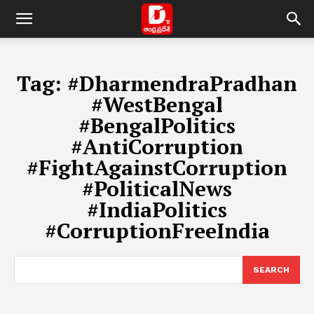
Tag:
#DharmendraPradhan
#WestBengal
#BengalPolitics
#AntiCorruption
#FightAgainstCorruption
#PoliticalNews
#IndiaPolitics
#CorruptionFreeIndia
SEARCH