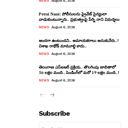
NEWS
August 6, 2026
Perni Nani: పోలీసులను ప్రైవేట్ సైన్యంలా
వాడుకుంటున్నారు.. ప్రభుత్వంపై పేర్ని నాని విమర్శలు
NEWS
August 6, 2026
అందగా ఉంటుందని.. అమాయకరాలు అనుకునేరు..!
విశాఖ రాథోడ్ మామూల్ది కాదు..
NEWS
August 6, 2026
తెలంగాణ ఎస్‌ఐఆర్ ప్రక్రియ.. తొలగింపు జాబితాలో
56 లక్షల మంది.. పెండింగ్‌లో మరో 19 లక్షల మంది..!
NEWS
August 6, 2026
Subscribe