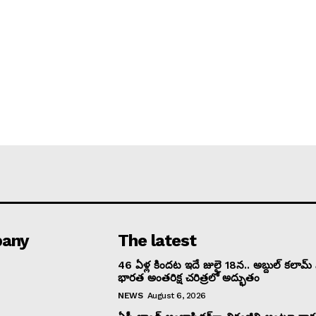
any
The latest
46 ఏళ్ల కిందట ఇదే జులై 18న.. అబ్దుల్ కలామ్ సా
భారత అంతరిక్ష చరిత్రలో అద్భుతం
NEWS
August 6, 2026