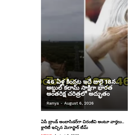
46 ఏళ్ల కిందట ఇదే జులై 18న..
అబ్దుల్ కలామ్ సాక్షిగా భారత
అంతరిక్ష చరిత్రలో అద్భుతం
Ramya
-
August 6, 2026
ఏపీ బ్రాండ్‌ అంబాసిడర్‌గా చిరంజీవి అంటూ వార్తలు..
క్లారిటీ ఇచ్చిన మెగాస్టార్ టీమ్