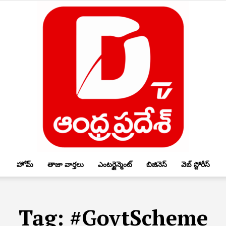
హోమ్
తాజా వార్తలు
ఎంటర్టైన్మెంట్
బిజినెస్
వెబ్ స్టోరీస్
DTV
Tag:
#GovtScheme