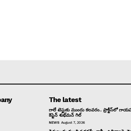
any
The latest
గాలే టెస్టుకు ముందు కలవరం.. ప్రాక్టీస్‌లో గాయప
కెప్టెన్ శుభ్‌మన్ గిల్‌
NEWS
August 7, 2026