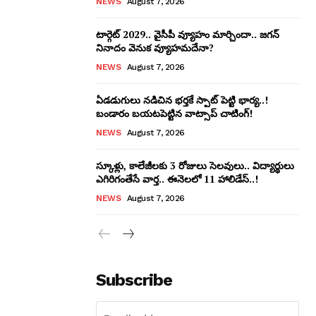
NEWS
August 7, 2026
టార్గెట్ 2029.. వైసీపీ వ్యూహం మార్చిందా.. జగన్
నినాదం వెనుక వ్యూహమదేనా?
NEWS
August 7, 2026
ఏడడుగులు నడిచిన భర్తకే స్పాట్ పెట్టి భార్య..!
బండారం బయటపెట్టిన వాట్సాప్ చాటింగ్!
NEWS
August 7, 2026
స్కూళ్లు, కాలేజీలకు 3 రోజులు సెలవులు.. విద్యార్థులు
ఎగిరిగంతేసే వార్త.. ఈనెలలో 11 హాలిడేస్..!
NEWS
August 7, 2026
Subscribe