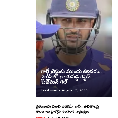
గాలే టెస్టుకు ముందు కలవరం..
ప్రాక్టీస్‌లో గాయపడ్డ కెప్టెన్
శుభ్‌మన్ గిల్‌
Lakshman
-
August 7, 2026
రైతుబంధు మంచి పథకమే, కానీ.. ఉచితాలపై
తెలంగాణ హైకోర్టు సంచలన వ్యాఖ్యలు