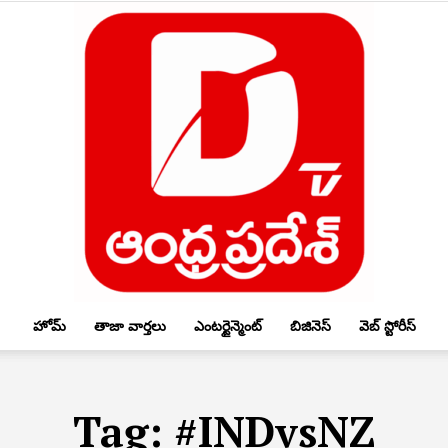
హోమ్
తాజా వార్తలు
ఎంటర్టైన్మెంట్
బిజినెస్
వెబ్ స్టోరీస్
DTV
Tag:
#INDvsNZ