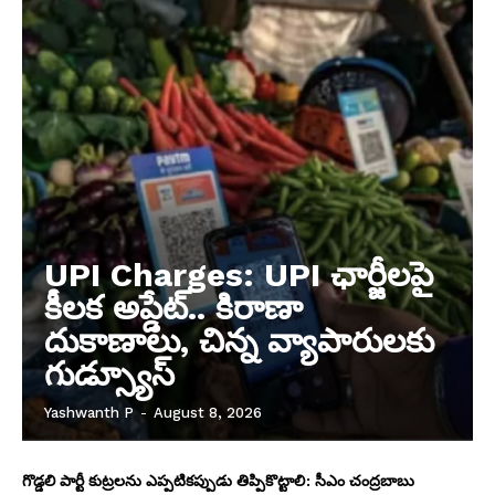
UPI Charges: UPI ఛార్జీలపై
కీలక అప్డేట్.. కిరాణా
దుకాణాలు, చిన్న వ్యాపారులకు
గుడ్స్యూస్
Yashwanth P
-
August 8, 2026
గొడ్డలి పార్టీ కుట్రలను ఎప్పటికప్పుడు తిప్పికొట్టాలి: సీఎం చంద్రబాబు