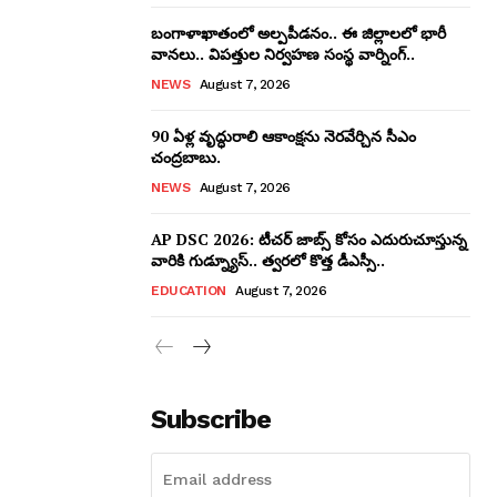
బంగాళాఖాతంలో అల్పపీడనం.. ఈ జిల్లాలలో భారీ
వానలు.. విపత్తుల నిర్వహణ సంస్థ వార్నింగ్..
NEWS
August 7, 2026
90 ఏళ్ల వృద్ధురాలి ఆకాంక్షను నెరవేర్చిన సీఎం
చంద్రబాబు.
NEWS
August 7, 2026
AP DSC 2026: టీచర్ జాబ్స్ కోసం ఎదురుచూస్తున్న
వారికి గుడ్న్యూస్.. త్వరలో కొత్త డీఎస్సీ..
EDUCATION
August 7, 2026
Subscribe