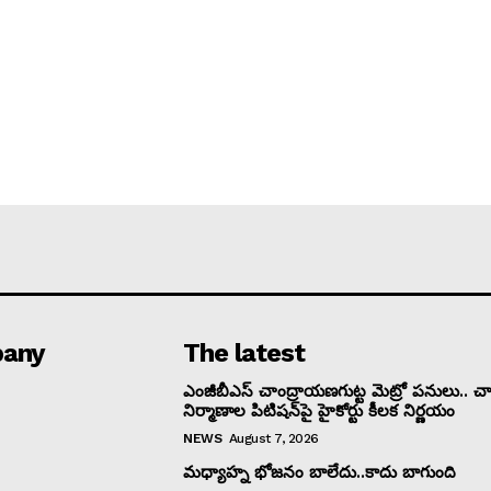
any
The latest
ఎంజీబీఎస్ చాంద్రాయణగుట్ట మెట్రో పనులు.. చార
నిర్మాణాల పిటిషన్‌పై హైకోర్టు కీలక నిర్ణయం
NEWS
August 7, 2026
మధ్యాహ్న భోజనం బాలేదు..కాదు బాగుంది