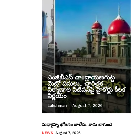
ఎంజీబీఎస్ చాంద్రాయణగుట్ట
మెట్రో పనులు.. చారిత్రక
నిర్మాణాల పిటిషన్‌పై హైకోర్టు కీలక
నిర్ణయం
Lakshman
-
August 7, 2026
మధ్యాహ్న భోజనం బాలేదు..కాదు బాగుంది
NEWS
August 7, 2026