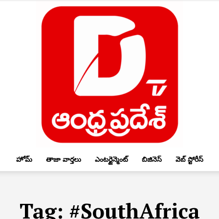
హోమ్
తాజా వార్తలు
ఎంటర్టైన్మెంట్
బిజినెస్
వెబ్ స్టోరీస్
DTV
Tag:
#SouthAfrica