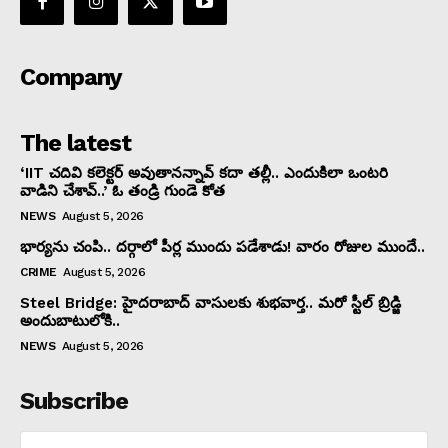
Company
The latest
‘IIT చదివి కలెక్టర్‌ అవుతానన్నావ్‌ కదా తల్లీ.. ఎందుకిలా ఒంటరి
వాడిని చేశావ్‌..’ ఓ తండ్రి గుండె కోత
NEWS
August 5, 2026
భార్యను చంపి.. దర్గాలో పీర్ల ముందు పడేశాడు! వారం రోజుల ముందే..
CRIME
August 5, 2026
Steel Bridge: హైదరాబాద్ వాసులకు శుభవార్త.. మరో స్టీల్ బ్రిడ్జి
అందుబాటులోకి..
NEWS
August 5, 2026
Subscribe