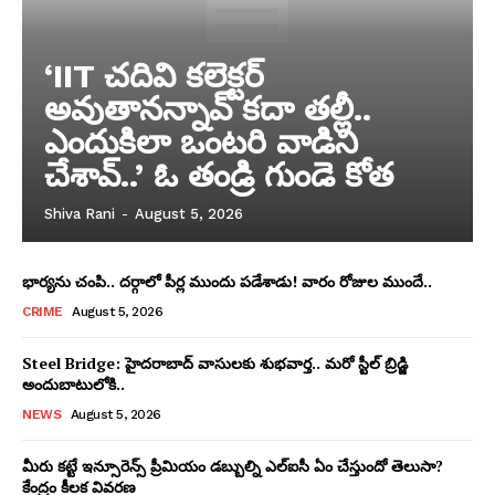
‘IIT చదివి కలెక్టర్‌
అవుతానన్నావ్‌ కదా తల్లీ..
ఎందుకిలా ఒంటరి వాడిని
చేశావ్‌..’ ఓ తండ్రి గుండె కోత
Shiva Rani
-
August 5, 2026
భార్యను చంపి.. దర్గాలో పీర్ల ముందు పడేశాడు! వారం రోజుల ముందే..
CRIME
August 5, 2026
Steel Bridge: హైదరాబాద్ వాసులకు శుభవార్త.. మరో స్టీల్ బ్రిడ్జి
అందుబాటులోకి..
NEWS
August 5, 2026
మీరు కట్టే ఇన్సూరెన్స్ ప్రీమియం డబ్బుల్ని ఎల్ఐసీ ఏం చేస్తుందో తెలుసా?
కేంద్రం కీలక వివరణ