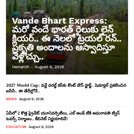
Vande Bhart Express:
మరో వందే భారత్ రైలుకు లైన్
క్లియర్.. ఈ నెలలో ట్రయల్ రన్..
ప్రకృతి అందాలను ఆస్వాదిస్తూ
వెళ్లొచ్చు..
Hemanth
-
August 6, 2026
2027 World Cup: వన్డే వరల్డ్ కప్‌కు కౌంట్ డౌన్ స్టార్ట్.. షెడ్యూల్ ప్రకటించిన
ఐసీసీ.. ఈ తేదీల్లోనే..
NEWS
August 6, 2026
ఏపీలో 2 కొత్త ప్రైవేట్‌ యూనివర్సిటీలు, ఎల్ అండ్ టీకి అమరావతి ట్విన్‌
టవర్స్‌ నిర్మాణం.. కేబినెట్ నిర్ణయాలివే!
EDUCATION
August 6, 2026