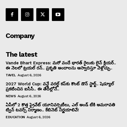
Company
The latest
Vande Bhart Express: మరో వందే భారత్ రైలుకు లైన్ క్లియర్..
ఈ నెలలో ట్రయల్ రన్.. ప్రకృతి అందాలను ఆస్వాదిస్తూ వెళ్లొచ్చు..
TAVEL
August 6, 2026
2027 World Cup: వన్డే వరల్డ్ కప్‌కు కౌంట్ డౌన్ స్టార్ట్.. షెడ్యూల్
ప్రకటించిన ఐసీసీ.. ఈ తేదీల్లోనే..
NEWS
August 6, 2026
ఏపీలో 2 కొత్త ప్రైవేట్‌ యూనివర్సిటీలు, ఎల్ అండ్ టీకి అమరావతి
ట్విన్‌ టవర్స్‌ నిర్మాణం.. కేబినెట్ నిర్ణయాలివే!
EDUCATION
August 6, 2026