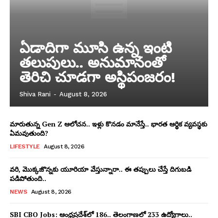
ఏడాదిగా మూసి ఉన్న ఇంటి
తలుపులు.. అనుమానంతో
తెరిచి చూడగా అస్థిపంజరం!
Shiva Rani
-
August 8, 2026
మారుతున్న Gen Z ఆలోచన.. ఇళ్లు కొనడం మానేస్తే.. భారత ఆర్థిక వ్యవస్థకు
ఏమవుతుంది?
LIFESTYLE
August 8, 2026
వరి, మొక్కజొన్నకు యూరియా వేస్తున్నారా.. ఈ తప్పులు చేస్తే దిగుబడి
పడిపోతుంది..
NEWS
August 8, 2026
SBI CBO Jobs: ఆంధ్రప్రదేశ్‌లో 186.. తెలంగాణలో 233 ఉద్యోగాలు..