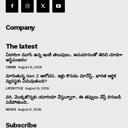
Company
The latest
ఏడాదిగా మూసి ఉన్న ఇంటి తలుపులు.. అనుమానంతో తెరిచి చూడగా
అస్థిపంజరం!
CRIME
August 8, 2026
మారుతున్న Gen Z ఆలోచన.. ఇళ్లు కొనడం మానేస్తే.. భారత ఆర్థిక
వ్యవస్థకు ఏమవుతుంది?
LIFESTYLE
August 8, 2026
వరి, మొక్కజొన్నకు యూరియా వేస్తున్నారా.. ఈ తప్పులు చేస్తే దిగుబడి
పడిపోతుంది..
NEWS
August 8, 2026
Subscribe