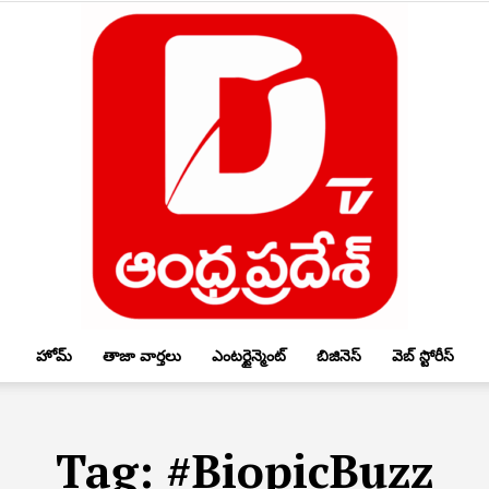
హోమ్
తాజా వార్తలు
ఎంటర్టైన్మెంట్
బిజినెస్
వెబ్ స్టోరీస్
DTV
Tag:
#BiopicBuzz