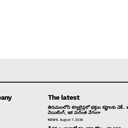
any
The latest
తిరుమలలోని క్యూలైన్లలో భక్తుల కష్టాలకు చెక్.. 
వెయిటింగ్, ఇక మరింత వేగంగా
NEWS
August 7, 2026