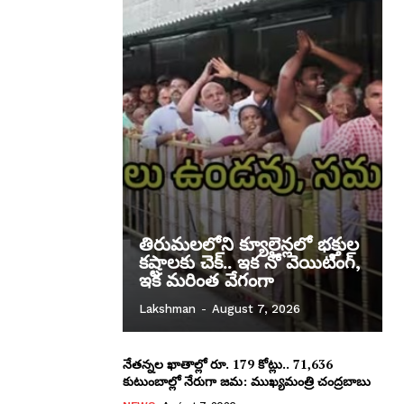
తిరుమలలోని క్యూలైన్లలో భక్తుల
కష్టాలకు చెక్.. ఇక నో వెయిటింగ్,
ఇక మరింత వేగంగా
Lakshman
-
August 7, 2026
నేతన్నల ఖాతాల్లో రూ. 179 కోట్లు.. 71,636
కుటుంబాల్లో నేరుగా జమ: ముఖ్యమంత్రి చంద్రబాబు