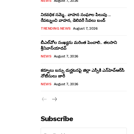
NEWS
August 7, 2026
నిరవధిక సమ్మె.. వాహన సంఘాల పిలుపు ..
రేపట్నుంచి వాహన, డెలివరీ సేవలు బంద్‌
TRENDING NEWS
August 7, 2026
బీఎల్‌వోల సంఖ్యను మరింత పెంచాలి.. తలసాని
శ్రీనివాస్‌యాదవ్‌
NEWS
August 7, 2026
కర్నూలు బస్సు దుర్ఘటనపై జిల్లా ఎస్పీకి ఎన్‌హెచ్‌ఆర్‌సీ
నోటీసులు జారీ
NEWS
August 7, 2026
Subscribe