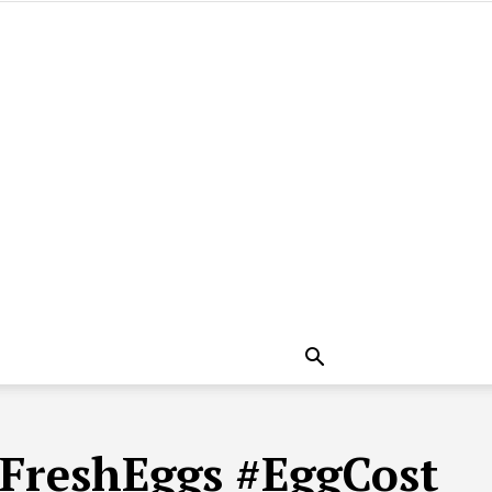
#FreshEggs #EggCost