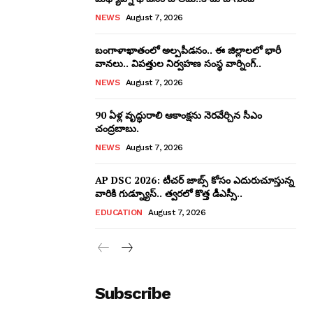
NEWS
August 7, 2026
బంగాళాఖాతంలో అల్పపీడనం.. ఈ జిల్లాలలో భారీ
వానలు.. విపత్తుల నిర్వహణ సంస్థ వార్నింగ్..
NEWS
August 7, 2026
90 ఏళ్ల వృద్ధురాలి ఆకాంక్షను నెరవేర్చిన సీఎం
చంద్రబాబు.
NEWS
August 7, 2026
AP DSC 2026: టీచర్ జాబ్స్ కోసం ఎదురుచూస్తున్న
వారికి గుడ్న్యూస్.. త్వరలో కొత్త డీఎస్సీ..
EDUCATION
August 7, 2026
Subscribe