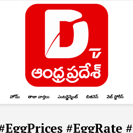
హోమ్
తాజా వార్తలు
ఎంటర్టైన్మెంట్
బిజినెస్
వెబ్ స్టోరీస్
DTV
#EggPrices #EggRate 