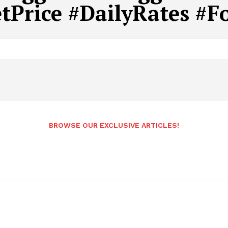
Price #DailyRates #Fo
Andhrapradesh
BROWSE OUR EXCLUSIVE ARTICLES!