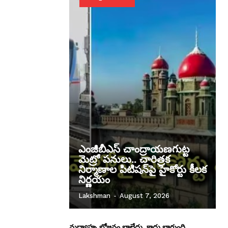
ఎంజీబీఎస్ చాంద్రాయణగుట్ట
మెట్రో పనులు.. చారిత్రక
నిర్మాణాల పిటిషన్‌పై హైకోర్టు కీలక
నిర్ణయం
Lakshman
-
August 7, 2026
మధ్యాహ్న భోజనం బాలేదు..కాదు బాగుంది