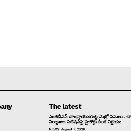
any
The latest
ఎంజీబీఎస్ చాంద్రాయణగుట్ట మెట్రో పనులు.. చార
నిర్మాణాల పిటిషన్‌పై హైకోర్టు కీలక నిర్ణయం
NEWS
August 7, 2026