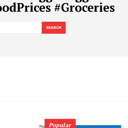
odPrices #Groceries
SEARCH
Popular