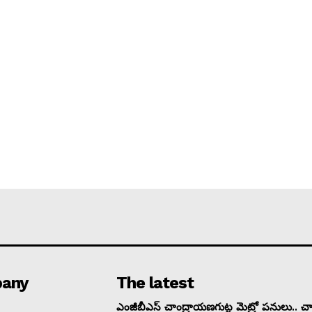
any
The latest
ఎంజీబీఎస్ చాంద్రాయణగుట్ట మెట్రో పనులు.. చార