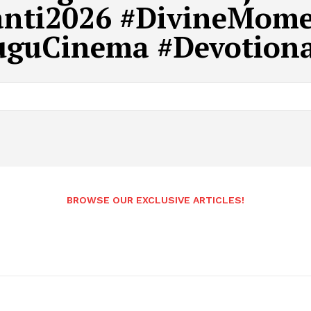
nti2026 #DivineMomen
uguCinema #Devotional
Andhrapradesh
BROWSE OUR EXCLUSIVE ARTICLES!