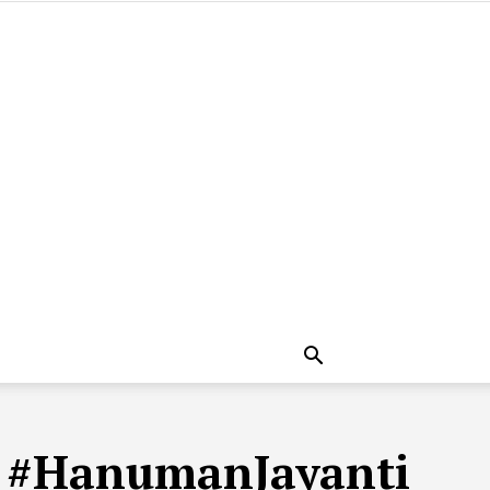
i #HanumanJayanti