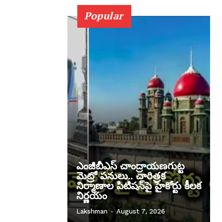
Popular
ఎంజీబీఎస్ చాంద్రాయణగుట్ట
మెట్రో పనులు.. చారిత్రక
నిర్మాణాల పిటిషన్‌పై హైకోర్టు కీలక
నిర్ణయం
Lakshman
-
August 7, 2026