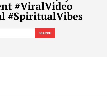
t #ViralVideo
 #SpiritualVibes
SEARCH