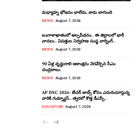
మధ్యాహ్న భోజనం బాలేదు..కాదు బాగుంది
NEWS
August 7, 2026
బంగాళాఖాతంలో అల్పపీడనం.. ఈ జిల్లాలలో భారీ
వానలు.. విపత్తుల నిర్వహణ సంస్థ వార్నింగ్..
NEWS
August 7, 2026
90 ఏళ్ల వృద్ధురాలి ఆకాంక్షను నెరవేర్చిన సీఎం
చంద్రబాబు.
NEWS
August 7, 2026
AP DSC 2026: టీచర్ జాబ్స్ కోసం ఎదురుచూస్తున్న
వారికి గుడ్న్యూస్.. త్వరలో కొత్త డీఎస్సీ..
EDUCATION
August 7, 2026