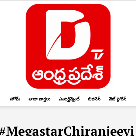
హోమ్
తాజా వార్తలు
ఎంటర్టైన్మెంట్
బిజినెస్
వెబ్ స్టోరీస్
DTV
 #MegastarChiranjeev