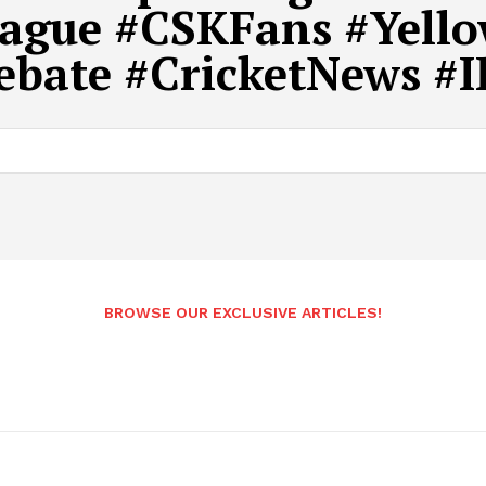
ague #CSKFans #Yell
ebate #CricketNews #
Andhrapradesh
BROWSE OUR EXCLUSIVE ARTICLES!