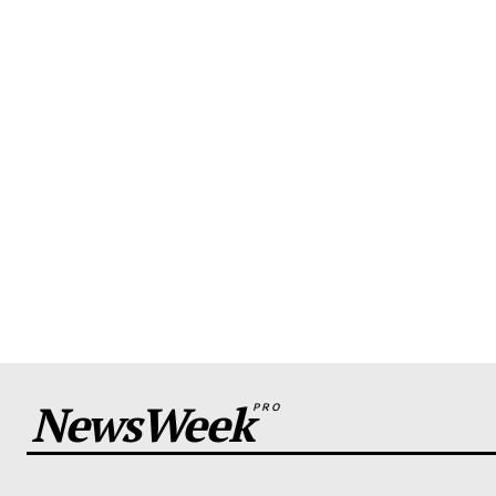
NewsWeek
PRO