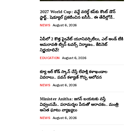
2027 World Cup: వన్డే వరల్డ్ కప్‌కు కౌంట్ డౌన్
స్టార్ట్.. షెడ్యూల్ ప్రకటించిన ఐసీసీ.. ఈ తేదీల్లోనే..
NEWS
August 6, 2026
ఏపీలో 2 కొత్త ప్రైవేట్‌ యూనివర్సిటీలు, ఎల్ అండ్ టీకి
అమరావతి ట్విన్‌ టవర్స్‌ నిర్మాణం.. కేబినెట్
నిర్ణయాలివే!
EDUCATION
August 6, 2026
క్యూ ఆర్ కోడ్ స్కాన్ చేస్తే లేపాక్షి కళాఖండాల
వివరాలు.. పవన్ కళ్యాణ్ గొప్ప ఆలోచన
NEWS
August 6, 2026
Minister Anitha: జగన్ బయటకు వస్తే
విధ్వంసమే.. పరామర్శల పేరుతో అరాచకం.. మంత్రి
అనిత ఘాటు వ్యాఖ్యలు
NEWS
August 6, 2026