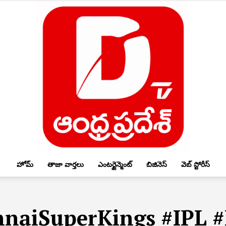
హోమ్
తాజా వార్తలు
ఎంటర్టైన్మెంట్
బిజినెస్
వెబ్ స్టోరీస్
DTV
naiSuperKings #IPL #