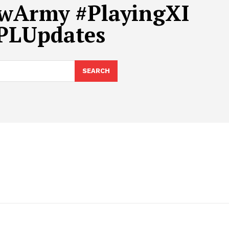
owArmy #PlayingXI
IPLUpdates
SEARCH