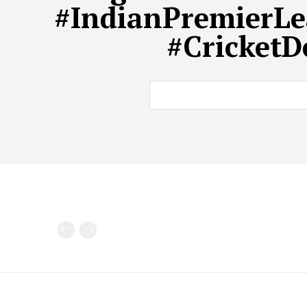
#IndianPremierLe
#CricketD