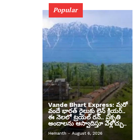
Popular
Vande Bhart Express: మరో
వందే భారత్ రైలుకు లైన్ క్లియర్..
ఈ నెలలో ట్రయల్ రన్.. ప్రకృతి
అందాలను ఆస్వాదిస్తూ వెళ్లొచ్చు..
Hemanth
-
August 6, 2026