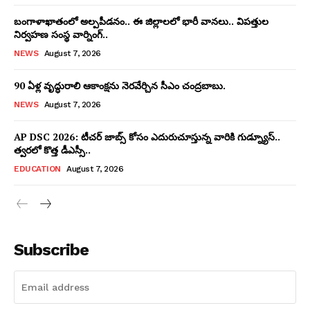
బంగాళాఖాతంలో అల్పపీడనం.. ఈ జిల్లాలలో భారీ వానలు.. విపత్తుల
నిర్వహణ సంస్థ వార్నింగ్..
NEWS
August 7, 2026
90 ఏళ్ల వృద్ధురాలి ఆకాంక్షను నెరవేర్చిన సీఎం చంద్రబాబు.
NEWS
August 7, 2026
AP DSC 2026: టీచర్ జాబ్స్ కోసం ఎదురుచూస్తున్న వారికి గుడ్న్యూస్..
త్వరలో కొత్త డీఎస్సీ..
EDUCATION
August 7, 2026
Subscribe