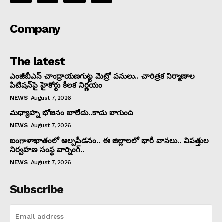
Company
The latest
ఎంజీబీఎస్ చాంద్రాయణగుట్ట మెట్రో పనులు.. చారిత్రక నిర్మాణాల
పిటిషన్‌పై హైకోర్టు కీలక నిర్ణయం
NEWS
August 7, 2026
మధ్యాహ్న భోజనం బాలేదు..కాదు బాగుంది
NEWS
August 7, 2026
బంగాళాఖాతంలో అల్పపీడనం.. ఈ జిల్లాలలో భారీ వానలు.. విపత్తుల
నిర్వహణ సంస్థ వార్నింగ్..
NEWS
August 7, 2026
Subscribe