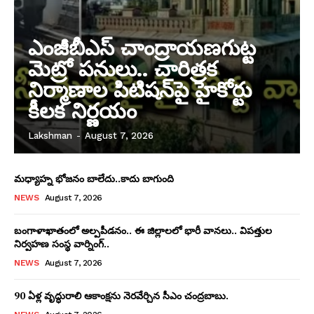
ఎంజీబీఎస్ చాంద్రాయణగుట్ట
మెట్రో పనులు.. చారిత్రక
నిర్మాణాల పిటిషన్‌పై హైకోర్టు
కీలక నిర్ణయం
Lakshman
-
August 7, 2026
మధ్యాహ్న భోజనం బాలేదు..కాదు బాగుంది
NEWS
August 7, 2026
బంగాళాఖాతంలో అల్పపీడనం.. ఈ జిల్లాలలో భారీ వానలు.. విపత్తుల
నిర్వహణ సంస్థ వార్నింగ్..
NEWS
August 7, 2026
90 ఏళ్ల వృద్ధురాలి ఆకాంక్షను నెరవేర్చిన సీఎం చంద్రబాబు.