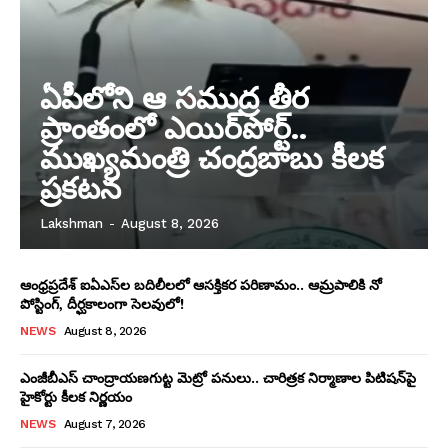
ఏపీలోని ఆ సముద్ర తీర
ప్రాంతంలో ఎయిర్‌పోర్ట్..
ముఖ్యమంత్రి చంద్రబాబు కీలక
ప్రకటన
Lakshman
-
August 8, 2026
ఆంధ్రప్రదేశ్ ఐఏఎస్‌ల బదిలీలలో ఆసక్తికర పరిణామం.. ఆమ్రపాలికి నో
పోస్టింగ్, దీర్ఘకాలంగా సెలవులో!
NEWS
August 8, 2026
ఎంజీబీఎస్ చాంద్రాయణగుట్ట మెట్రో పనులు.. చారిత్రక నిర్మాణాల పిటిషన్‌పై
హైకోర్టు కీలక నిర్ణయం
NEWS
August 7, 2026