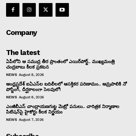
Company
The latest
ఏపీలోని ఆ సముద్ర తీర ప్రాంతంలో ఎయిర్‌పోర్ట్.. ముఖ్యమంత్రి
చంద్రబాబు కీలక ప్రకటన
NEWS
August 8, 2026
ఆంధ్రప్రదేశ్ ఐఏఎస్‌ల బదిలీలలో ఆసక్తికర పరిణామం.. ఆమ్రపాలికి నో
పోస్టింగ్, దీర్ఘకాలంగా సెలవులో!
NEWS
August 8, 2026
ఎంజీబీఎస్ చాంద్రాయణగుట్ట మెట్రో పనులు.. చారిత్రక నిర్మాణాల
పిటిషన్‌పై హైకోర్టు కీలక నిర్ణయం
NEWS
August 7, 2026