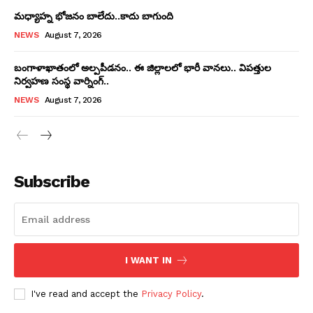
మధ్యాహ్న భోజనం బాలేదు..కాదు బాగుంది
NEWS
August 7, 2026
బంగాళాఖాతంలో అల్పపీడనం.. ఈ జిల్లాలలో భారీ వానలు.. విపత్తుల
నిర్వహణ సంస్థ వార్నింగ్..
NEWS
August 7, 2026
Subscribe
I WANT IN
I've read and accept the
Privacy Policy
.