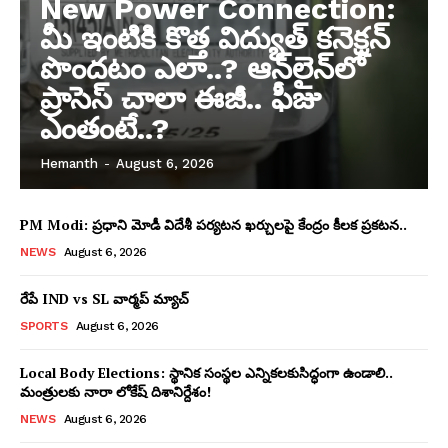
New Power Connection:
మీ ఇంటికి కొత్త విద్యుత్ కనెక్షన్
పొందటం ఎలా..? ఆన్‌లైన్‌లో
ప్రాసెస్ చాలా ఈజీ.. ఫీజు
ఎంతంటే..?
Hemanth
-
August 6, 2026
PM Modi: ప్రధాని మోడీ విదేశీ పర్యటన ఖర్చులపై కేంద్రం కీలక ప్రకటన..
NEWS
August 6, 2026
రేపే IND vs SL వార్మప్ మ్యాచ్
SPORTS
August 6, 2026
Local Body Elections: స్థానిక సంస్థల ఎన్నికలకుసిద్ధంగా ఉండాలి..
మంత్రులకు నారా లోకేష్ దిశానిర్దేశం!
NEWS
August 6, 2026