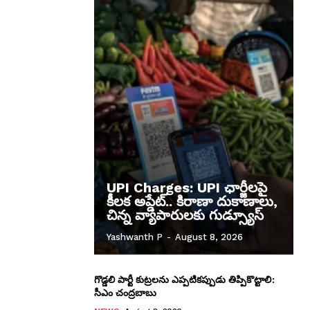
UPI Charges: UPI ఛార్జీలపై
కీలక అప్డేట్.. కిరాణా దుకాణాలు,
చిన్న వ్యాపారులకు గుడ్స్యూస్
Yashwanth P
-
August 8, 2026
గొడ్డలి పార్టీ కుట్రలను ఎప్పటికప్పుడు తిప్పికొట్టాలి:
సీఎం చంద్రబాబు