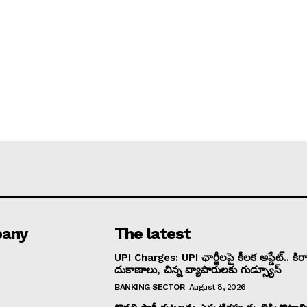
any
The latest
UPI Charges: UPI ఛార్జీలపై కీలక అప్డేట్.. కిర
దుకాణాలు, చిన్న వ్యాపారులకు గుడ్స్యూస్
BANKING SECTOR
August 8, 2026