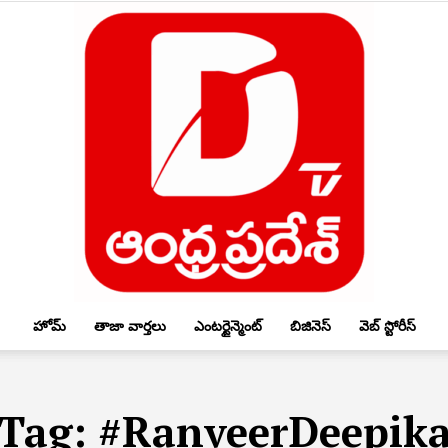
హోమ్
తాజా వార్తలు
ఎంటర్టైన్మెంట్
బిజినెస్
వెబ్ స్టోరీస్
DTV
Tag:
#RanveerDeepik