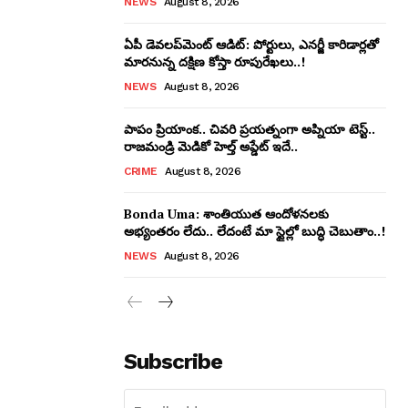
NEWS
August 8, 2026
ఏపీ డెవలప్‌మెంట్ ఆడిట్: పోర్టులు, ఎనర్జీ కారిడార్లతో
మారనున్న దక్షిణ కోస్తా రూపురేఖలు..!
NEWS
August 8, 2026
పాపం ప్రియాంక.. చివరి ప్రయత్నంగా అప్నియా టెస్ట్..
రాజమండ్రి మెడికో హెల్త్ అప్డేట్ ఇదే..
CRIME
August 8, 2026
Bonda Uma: శాంతియుత ఆందోళనలకు
అభ్యంతరం లేదు.. లేదంటే మా స్టైల్లో బుద్ధి చెబుతాం..!
NEWS
August 8, 2026
Subscribe