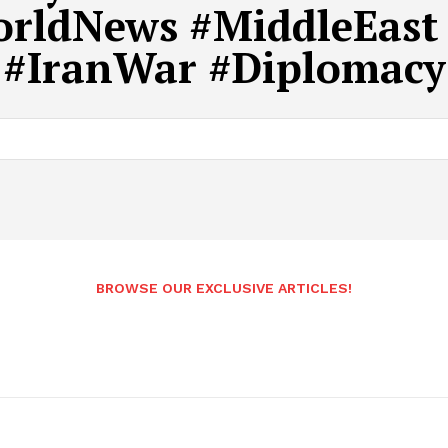
orldNews #MiddleEast
#IranWar #Diplomacy
Andhrapradesh
BROWSE OUR EXCLUSIVE ARTICLES!