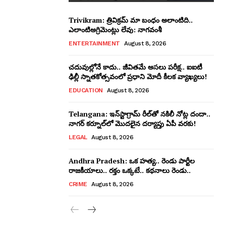
Trivikram: త్రివిక్రమ్ మా బంధం అలాంటిది..
ఎలాంటిఅగ్రిమెంట్లు లేవు: నాగవంశీ
ENTERTAINMENT
August 8, 2026
చదువుల్లోనే కాదు.. జీవితమే అసలు పరీక్ష.. ఐఐటీ
ఢిల్లీ స్నాతకోత్సవంలో ప్రధాని మోదీ కీలక వ్యాఖ్యలు!
EDUCATION
August 8, 2026
Telangana: ఇన్‌స్టాగ్రామ్‌ రీల్‌తో నకిలీ నోట్ల దందా..
నాగర్ కర్నూల్‌లో మొదలైన దర్యాప్తు ఏపీ వరకు!
LEGAL
August 8, 2026
Andhra Pradesh: ఒక హత్య.. రెండు పార్టీల
రాజకీయాలు.. రక్తం ఒక్కటే.. కథనాలు రెండు..
CRIME
August 8, 2026