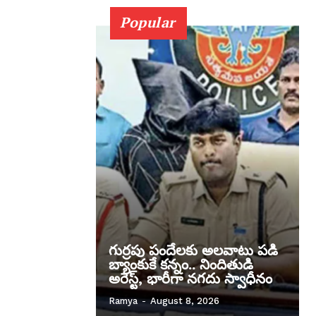
Popular
గుర్రపు పందేలకు అలవాటు పడి
బ్యాంకుకే కన్నం.. నిందితుడి
అరెస్ట్‌, భారీగా నగదు స్వాధీనం
Ramya
-
August 8, 2026