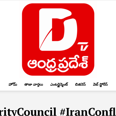
హోమ్
తాజా వార్తలు
ఎంటర్టైన్మెంట్
బిజినెస్
వెబ్ స్టోరీస్
DTV
ityCouncil #IranConfl