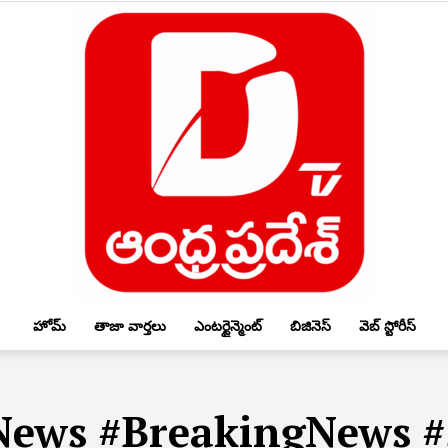
హోమ్
తాజా వార్తలు
ఎంటర్టైన్మెంట్
బిజినెస్
వెబ్ స్టోరీస్
DTV
News #BreakingNews #