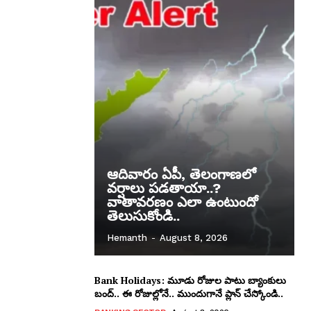
ఆదివారం ఏపీ, తెలంగాణలో
వర్షాలు పడతాయా..?
వాతావరణం ఎలా ఉంటుందో
తెలుసుకోండి..
Hemanth
-
August 8, 2026
Bank Holidays: మూడు రోజుల పాటు బ్యాంకులు
బంద్.. ఈ రోజుల్లోనే.. ముందుగానే ప్లాన్ చేస్కోండి..