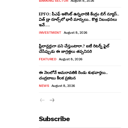
BANKING SECTOR
August 8, 2026
EPFO: పీఎఫ్ అకౌంట్ ఉన్నవారికి కేంద్రం బిగ్ న్యూస్..
విత్ డ్రా రూల్స్‌లో భారీ మార్పులు.. కొత్త నిబంధనలు
ఇవే….
INVESTMENT
August 8, 2026
ఫ్రీలాన్లర్లుగా పని చేస్తుంటారా.? ఐటీ రిట‌ర్న్ ఫైల్
చేసేప్పుడు ఈ జాగ్ర‌త్త‌లు త‌ప్ప‌నిస‌రి
FEATURED
August 8, 2026
ఈ నెలలోనే అమరావతికి రెండు శుభవార్తలు..
చంద్రబాబు కీలక ప్రకటన
NEWS
August 8, 2026
Subscribe