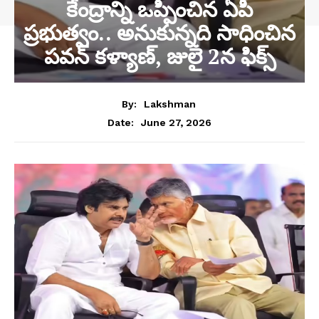
కేంద్రాన్ని ఒప్పించిన ఏపీ
ప్రభుత్వం.. అనుకున్నది సాధించిన
పవన్ కళ్యాణ్, జులై 2న ఫిక్స్
By:
Lakshman
June 27, 2026
Date: