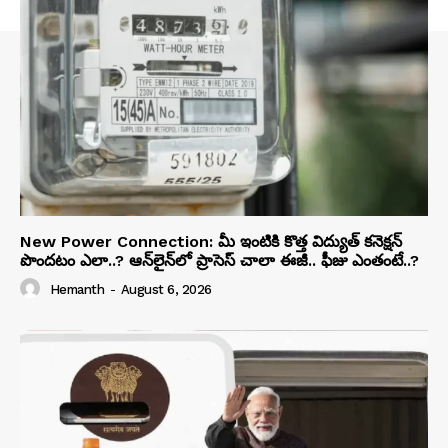
New Power Connection: మీ ఇంటికి కొత్త విద్యుత్ కనెక్షన్
పొందటం ఎలా..? ఆన్‌లైన్‌లో ప్రాసెస్ చాలా ఈజీ.. ఫీజు ఎంతంటే..?
Hemanth
-
August 6, 2026