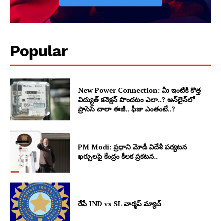
Popular
New Power Connection: మీ ఇంటికి కొత్త
విద్యుత్ కనెక్షన్ పొందటం ఎలా..? ఆన్‌లైన్‌లో
ప్రాసెస్ చాలా ఈజీ.. ఫీజు ఎంతంటే..?
PM Modi: ప్రధాని మోడీ విదేశీ పర్యటన
ఖర్చులపై కేంద్రం కీలక ప్రకటన..
రేపే IND vs SL వార్మప్ మ్యాచ్