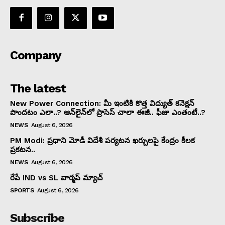
Company
The latest
New Power Connection: మీ ఇంటికి కొత్త విద్యుత్ కనెక్షన్
పొందటం ఎలా..? ఆన్‌లైన్‌లో ప్రాసెస్ చాలా ఈజీ.. ఫీజు ఎంతంటే..?
NEWS
August 6, 2026
PM Modi: ప్రధాని మోడీ విదేశీ పర్యటన ఖర్చులపై కేంద్రం కీలక
ప్రకటన..
NEWS
August 6, 2026
రేపే IND vs SL వార్మప్ మ్యాచ్
SPORTS
August 6, 2026
Subscribe