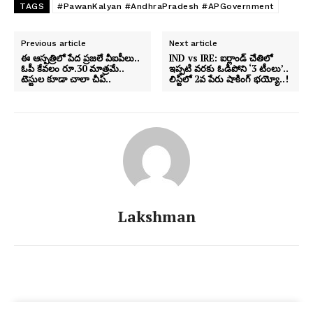
TAGS
#PawanKalyan #AndhraPradesh #APGovernment
Previous article
Next article
ఈ ఆస్పత్రిలో పేద ప్రజలే వీఐపీలు..
IND vs IRE: ఐర్లాండ్ చేతిలో
ఓపీ కేవలం రూ.30 మాత్రమే..
ఇప్పటి వరకు ఓడిపోని ‘3 టీంలు’..
టెస్టుల కూడా చాలా చీప్..
లిస్ట్‌లో 2వ పేరు షాకింగ్ భయ్యో..!
Lakshman