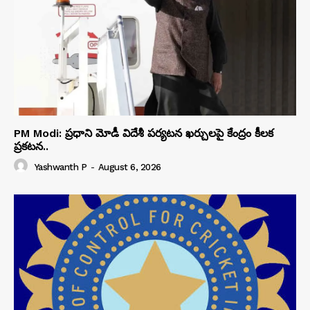
PM Modi: ప్రధాని మోడీ విదేశీ పర్యటన ఖర్చులపై కేంద్రం కీలక
ప్రకటన..
Yashwanth P
-
August 6, 2026