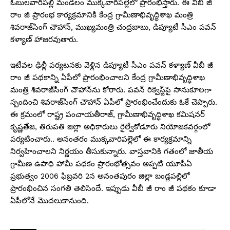
ఓబులవారిపల్లి మండలం ముక్కవారిపల్లెలో ప్రారంభిస్తారు. ఈ వీబీ జీ
రాం జీ ప్రారంభ కార్యక్రమానికి కేంద్ర గ్రామీణాభివృద్ధిశాఖ మంత్రి
శివరాజ్‌సింగ్‌ చౌహాన్, ముఖ్యమంత్రి చంద్రబాబు, డిప్యూటీ సీఎం పవన్
కళ్యాణ్ హాజరవుతారు.
ఇటీవల ఢిల్లీ పర్యటనకు వెళ్లిన డిప్యూటీ సీఎం పవన్ కళ్యాణ్ వీబీ జీ
రాం జీ పథకాన్ని ఏపీలో ప్రారంభించాలని కేంద్ర గ్రామీణాభివృద్ధిశాఖ
మంత్రి శివరాజ్‌సింగ్‌ చౌహాన్‌ను కోరారు. పవన్ రిక్వెస్ట్‌పై సానుకూలగా
స్పందించి శివరాజ్‌సింగ్ చౌహాన్ ఏపీలో ప్రారంభించేందుకు ఓకే చెప్పారు.
ఈ క్రమంలో రాష్ట్ర పంచాయతీరాజ్, గ్రామీణాభివృద్ధిశాఖ కమిషనర్‌
కృష్ణతేజ, తిరుపతి జిల్లా అధికారులు రైల్వేకోడూరు నియోజకవర్గంలో
పర్యటించారు.. అనంతరం ముక్కవారిపల్లెలో ఈ కార్యక్రమాన్ని
నిర్వహించాలని నిర్ణయం తీసుకున్నారు. వాస్తవానికి గతంలో జాతీయ
గ్రామీణ ఉపాధి హామీ పథకం ప్రారంభోత్సవం అప్పటి యూపీఏ
ప్రభుత్వం 2006 ఫిబ్రవరి 2న అనంతపురం జిల్లా బండ్లపల్లిలో
ప్రారంభించిన సంగతి తెలిసిందే. ఇప్పుడు వీబీ జీ రాం జీ పథకం కూడా
ఏపీలోనే మొదలుకానుంది.