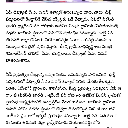
ఏపీ డిప్యూటీ సీఎం పవన్ కళ్యాణ్ అనుకున్నది సాధించారు. ఢిల్లీ
పర్యటనలో కేంద్రానికి చేసిన రిక్వెస్ట్‌కు ఓకే చెప్పారు. ఏపీలో వికసిత్‌
భారత్‌ గ్యారెంటీ ఫర్‌ రోజ్‌గార్‌ అజీవిక మిషన్‌ గ్రామీణ్‌ (వీబీజీరామ్‌జీ)
పథకం జాతీయ స్థాయిలో ఏపీలోనే ప్రారంభించనున్నారు. జులై 2న
తిరుపతి జిల్లా కోడూరు నియోజకవర్గం ఓబులవారిపల్లి మండలం
ముక్కావారిపల్లిలో ప్రారంభిస్తారు. కేంద్ర గ్రామీణాభివృద్ధిశాఖ మంత్రి
శివరాజ్‌సింగ్‌ చౌహాన్‌, సీఎం చంద్రబాబు, డిప్యూటీ సీఎం పవన్
హాజరవుతారు.
ఏపీ ప్రభుత్వం కేంద్రాన్ని ఒప్పించింది.. అనుకున్నది సాధించింది. ఢిల్లీ
పర్యటనలో డిప్యూటీ సీఎం పవన్ కళ్యాణ్ వినతి మేరకు కీలకమైన
పథకం ఏపీలోనే ప్రారంభం కాబోతోంది. కేంద్ర ప్రభుత్వ పథకమైన వీబీ జీ
రాం జీ (వికసిత్‌ భారత్‌ గ్యారెంటీ ఫర్‌ రోజ్‌గార్‌ అజీవిక మిషన్‌ గ్రామీణ్‌)
ప్రారంభ కార్యక్రమానికి ఆంధ్రప్రదేశ్ వేదిక కానుంది. జాతీయ గ్రామీణ
ఉపాధి హామీ పథకం స్థానంలో కొత్తగా తీసుకొచ్చిన వీబీ జీ రాం జీని
జాతీయ స్థాయిలో ఇక్కడే ప్రారంభించనున్నారు. జులై 2న ఉదయం 11
గంటలకు తిరుపతి జిల్లా రైల్వేకోడూరు నియోజకవర్గంలోని