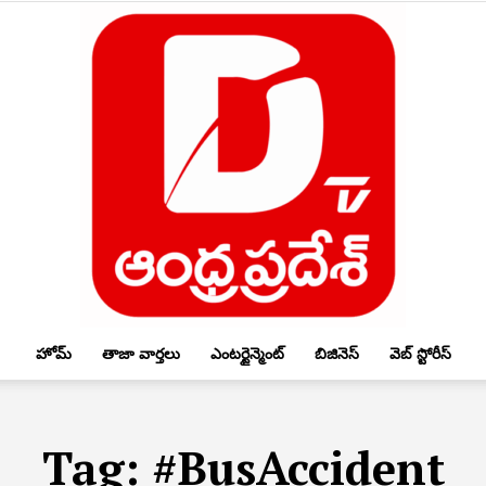
హోమ్
తాజా వార్తలు
ఎంటర్టైన్మెంట్
బిజినెస్
వెబ్ స్టోరీస్
DTV
Tag:
#BusAccident