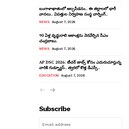
బంగాళాఖాతంలో అల్పపీడనం.. ఈ జిల్లాలలో భారీ
వానలు.. విపత్తుల నిర్వహణ సంస్థ వార్నింగ్..
NEWS
August 7, 2026
90 ఏళ్ల వృద్ధురాలి ఆకాంక్షను నెరవేర్చిన సీఎం
చంద్రబాబు.
NEWS
August 7, 2026
AP DSC 2026: టీచర్ జాబ్స్ కోసం ఎదురుచూస్తున్న
వారికి గుడ్న్యూస్.. త్వరలో కొత్త డీఎస్సీ..
EDUCATION
August 7, 2026
Subscribe