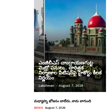
ఎంజీబీఎస్ చాంద్రాయణగుట్ట
మెట్రో పనులు.. చారిత్రక
నిర్మాణాల పిటిషన్‌పై హైకోర్టు కీలక
నిర్ణయం
Lakshman
-
August 7, 2026
మధ్యాహ్న భోజనం బాలేదు..కాదు బాగుంది
NEWS
August 7, 2026