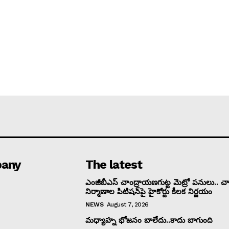
any
The latest
ఎంజీబీఎస్ చాంద్రాయణగుట్ట మెట్రో పనులు.. చార
నిర్మాణాల పిటిషన్‌పై హైకోర్టు కీలక నిర్ణయం
NEWS
August 7, 2026
మధ్యాహ్న భోజనం బాలేదు..కాదు బాగుంది