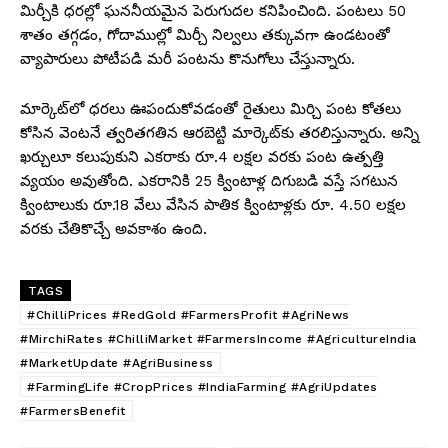
మిర్చీకి ధరల్లో ఘననీయమైన పెరుగుదల కనిపించింది. పంటలు 50
శాతం తగ్గడం, గోదాముల్లో మిర్చీ నిల్వలు తక్కువగా ఉండటంతో
వ్యాపారులు పోటీపడి మరీ పంటను కొనుగోలు చేస్తున్నారు.
మార్కెట్​లో ధరలు ఊపందుకోవడంతో రైతులు మిర్చి పంట కోతలు
కోసిన వెంటనే త్వరితగతిన ఆరబెట్టి మార్కెట్‌కు తరలిస్తున్నారు. అన్ని
ఖర్చులూ కలుపుకుని ఎకరాకు రూ.4 లక్షల వరకు పంట ఉత్పత్తి
వ్యయం అవుతోంది. ఎకరానికి 25 క్వింటాళ్ల దిగుబడి వస్తే సగటున
క్వింటాలుకు రూ.18 వేలు వేసిన పాతిక క్వింటాళ్లకు రూ. 4.50 లక్షల
వరకు చేతికొచ్చే అవకాశం ఉంది.
TAGS
#ChilliPrices #RedGold #FarmersProfit #AgriNews
#MirchiRates #ChilliMarket #FarmersIncome #AgricultureIndia
#MarketUpdate #AgriBusiness
#FarmingLife #CropPrices #IndiaFarming #AgriUpdates
#FarmersBenefit