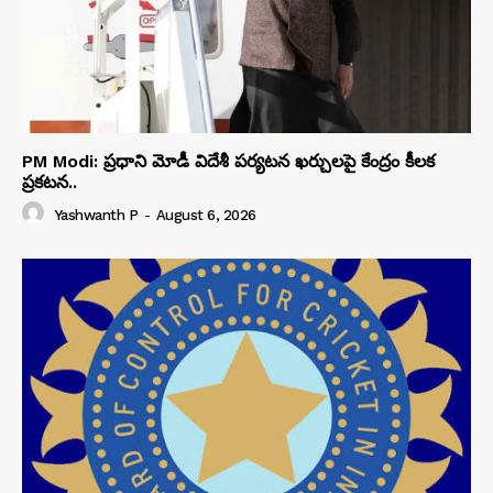
PM Modi: ప్రధాని మోడీ విదేశీ పర్యటన ఖర్చులపై కేంద్రం కీలక
ప్రకటన..
Yashwanth P
-
August 6, 2026