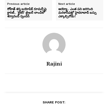
Previous article
Next article
రోహిత్ శర్మ బయోపిక్ రూమర్స్‌పై
అయ్యో.. ఎంత పని జరిగింది
క్లారిటీ.. ‘బైకర్’ ట్రైలర్ లాంచ్‌లో
మరికాసేపట్లో హైదరాబాద్ బస్సు
శర్వానంద్ స్పందన
ఎక్కాల్సినోడు!
Rajini
SHARE POST: