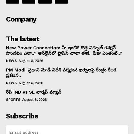
Company
The latest
New Power Connection: మీ ఇంటికి కొత్త విద్యుత్ కనెక్షన్
పొందటం ఎలా..? ఆన్‌లైన్‌లో ప్రాసెస్ చాలా ఈజీ.. ఫీజు ఎంతంటే..?
NEWS
August 6, 2026
PM Modi: ప్రధాని మోడీ విదేశీ పర్యటన ఖర్చులపై కేంద్రం కీలక
ప్రకటన..
NEWS
August 6, 2026
రేపే IND vs SL వార్మప్ మ్యాచ్
SPORTS
August 6, 2026
Subscribe