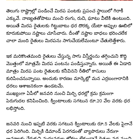
తెలుగు రాష్ట్రాల్లో పండించే మిరప పంటకు ప్రపంచ స్థాయిలో గిరాకీ
ఎక్కువే. నాణ్యతతోపాటు మంచి రంగు, రుచి, ఘాటు వీటికి ఉంటుంది.
అయితే మిరప రైతులకు గిట్టుబాటు ధర దొరక్క యేటా అప్పుల ఊబిలో
కూరుకుపోయి నష్టాలు చూసేవారు. దీంతో నష్టాల బాధలు భరించలేక
చాలా మంది రైతులు మిరపను సాగుచేయలేమంటూ చేతులెత్తేశారు.
ఇక మరికొంతమంది రైతులు చేస్తున్న సాగు విస్తీర్ణంను తగ్గించుని కొద్ది
మొత్తంలో మాత్రమే మిరప పంటను పండిస్తున్నారు. అయితే ఈ ఏడాది
మాత్రం మిరప పంట రైతులకు కనీవినని రీతిలో కాసులు
కురిపించనున్నాయి. అందుకు కారణం మార్కెట్లో మన ఎర్రబంగారానికి
ధరలు ఆశాజనకంగా ఉండటమే.
ముఖ్యంగా ఏపీలో జనవరి నుంచి మిర్చి ధరల్లో క్రమ క్రమంగా
పెరుగుదల కనిపించింది. క్వింటాలుకు సగటున రూ.20 వేల వరకు ధర
లభిస్తోంది.
జనవరి నుంచి ఇప్పటి వరకు సగటున క్వింటాలుకు రూ.5 వేలకు పైగానే
ధర పెరిగింది. మిర్చికి డిమాండ్ పెరగడంతో వ్యాపారులు నేరుగా
గ్రామాలకు చేరుకుని మధ్యవర్తుల జోక్యం లేకుండానే రైతుల వద్ద నుంచి