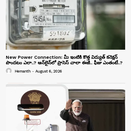
New Power Connection: మీ ఇంటికి కొత్త విద్యుత్ కనెక్షన్
పొందటం ఎలా..? ఆన్‌లైన్‌లో ప్రాసెస్ చాలా ఈజీ.. ఫీజు ఎంతంటే..?
Hemanth
-
August 6, 2026