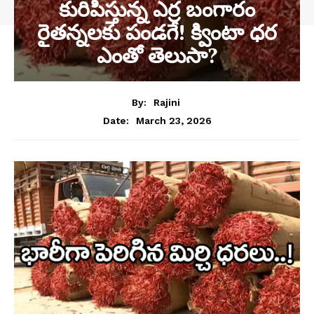
కురిపిస్తున్న ఎర్ర బంగారం
రైతన్నలకు పండగే! క్వింటా ధర
ఎంతో తెలుసా?
By:
Rajini
March 23, 2026
Date: