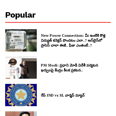
Popular
New Power Connection: మీ ఇంటికి కొత్త
విద్యుత్ కనెక్షన్ పొందటం ఎలా..? ఆన్‌లైన్‌లో
ప్రాసెస్ చాలా ఈజీ.. ఫీజు ఎంతంటే..?
PM Modi: ప్రధాని మోడీ విదేశీ పర్యటన
ఖర్చులపై కేంద్రం కీలక ప్రకటన..
రేపే IND vs SL వార్మప్ మ్యాచ్