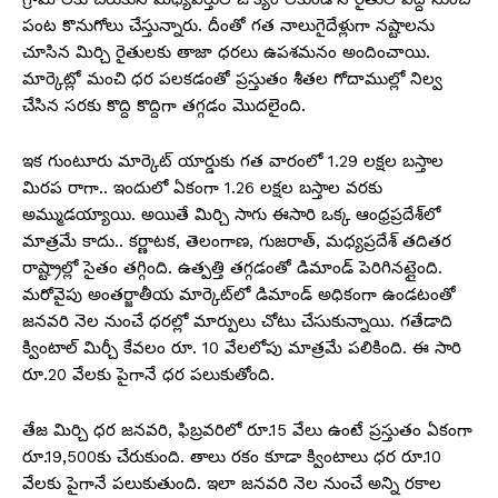
పంట కొనుగోలు చేస్తున్నారు. దీంతో గత నాలుగైదేళ్లుగా నష్టాలను
చూసిన మిర్చి రైతులకు తాజా ధరలు ఉపశమనం అందించాయి.
మార్కెట్లో మంచి ధర పలకడంతో ప్రస్తుతం శీతల గోదాముల్లో నిల్వ
చేసిన సరకు కొద్ది కొద్దిగా తగ్గడం మొదలైంది.
ఇక గుంటూరు మార్కెట్ యార్డుకు గత వారంలో 1.29 లక్షల బస్తాల
మిరప రాగా.. ఇందులో ఏకంగా 1.26 లక్షల బస్తాల వరకు
అమ్ముడయ్యాయి. అయితే మిర్చి సాగు ఈసారి ఒక్క ఆంధ్రప్రదేశ్‌లో
మాత్రమే కాదు.. కర్ణాటక, తెలంగాణ, గుజరాత్, మధ్యప్రదేశ్ తదితర
రాష్ట్రాల్లో సైతం తగ్గింది. ఉత్పత్తి తగ్గడంతో డిమాండ్‌ పెరిగినట్లైంది.
మరోవైపు అంతర్జాతీయ మార్కెట్​లో డిమాండ్ అధికంగా ఉండటంతో
జనవరి నెల నుంచే ధరల్లో మార్పులు చోటు చేసుకున్నాయి. గతేడాది
క్వింటాల్‌ మిర్చీ కేవలం రూ. 10 వేలలోపు మాత్రమే పలికింది. ఈ సారి
రూ.20 వేలకు పైగానే ధర పలుకుతోంది.
తేజ మిర్చి ధర జనవరి, ఫిబ్రవరిలో రూ.15 వేలు ఉంటే ప్రస్తుతం ఏకంగా
రూ.19,500కు చేరుకుంది. తాలు రకం కూడా క్వింటాలు ధర రూ.10
వేలకు పైగానే పలుకుతుంది. ఇలా జనవరి నెల నుంచే అన్ని రకాల