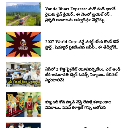
Vande Bhart Express: మరో వందే భారత్
రైలుకు లైన్ క్లియర్.. ఈ నెలలో ట్రయల్ రన్..
ప్రకృతి అందాలను ఆస్వాదిస్తూ వెళ్లొచ్చు..
2027 World Cup: వన్డే వరల్డ్ కప్‌కు కౌంట్ డౌన్
స్టార్ట్.. షెడ్యూల్ ప్రకటించిన ఐసీసీ.. ఈ తేదీల్లోనే..
ఏపీలో 2 కొత్త ప్రైవేట్‌ యూనివర్సిటీలు, ఎల్ అండ్
టీకి అమరావతి ట్విన్‌ టవర్స్‌ నిర్మాణం.. కేబినెట్
నిర్ణయాలివే!
క్యూ ఆర్ కోడ్ స్కాన్ చేస్తే లేపాక్షి కళాఖండాల
వివరాలు.. పవన్ కళ్యాణ్ గొప్ప ఆలోచన