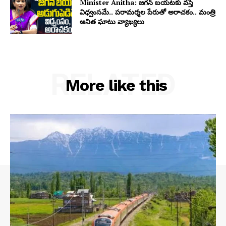
Minister Anitha: జగన్ బయటకు వస్తే
విధ్వంసమే.. పరామర్శల పేరుతో అరాచకం.. మంత్రి
అనిత ఘాటు వ్యాఖ్యలు
RELATED
More like this