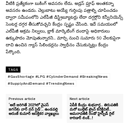
వీటికి ప్రత్యేకంగా బుకింగ్ అవసరం లేదు. అడ్రస్ ప్రూఫ్ అంతకన్నా
అవసరం ఉండదు. చెల్లుబాటు అయ్యే గుర్తింపు పత్రాల్ని చూపించడం
ద్వారా సమీపంలోని ఎల్‌పీజీ డిస్ట్రిబ్యూటర్లు లేదా దగ్గర్లోని కన్వీనియెన్స్
సెంటర్ల దగ్గర తీసుకోవచ్చని కేంద్రం స్పష్టం చేసింది. ఇదే సమయంలో
ఎల్‌పీజీ అక్రమ నిల్వలు, బ్లాక్ మార్కెటింగ్ దందాపై అధికారులు
ఉక్కుపాదం మోపుతున్నారని.. మార్చి నుంచి సుమారు 50 వేలకుపైగా
దాచి ఉంచిన గ్యాస్ సిలిండర్లను స్వాధీనం చేసుకున్నట్లు కేంద్రం
పేర్కొంది.
TAGS
#GasShortage #LPG #CylinderDemand #BreakingNews
#SupplyAndDemand #TrendingNews
Previous article
Next article
‘అదే జరిగితే 2029లో వైఎస్
ఏపీకి కేంద్రం శుభవార్త.. తిరుపతికి
జగన్‌కు వార్ వన్ సైడ్’.. ఉండవల్లి
మరో బుల్లెట్ ట్రైన్ కనెక్టివిటీ..
అరుణ్ కుమార్ ఆసక్తికర వ్యాఖ్యలు
అమరావతికి రెండో హైస్పీడ్ రైల్
కారిడార్ లింక్..!