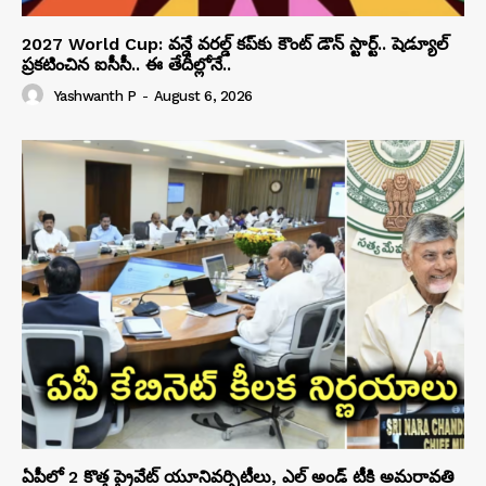
2027 World Cup: వన్డే వరల్డ్ కప్‌కు కౌంట్ డౌన్ స్టార్ట్.. షెడ్యూల్
ప్రకటించిన ఐసీసీ.. ఈ తేదీల్లోనే..
Yashwanth P
-
August 6, 2026
ఏపీలో 2 కొత్త ప్రైవేట్‌ యూనివర్సిటీలు, ఎల్ అండ్ టీకి అమరావతి