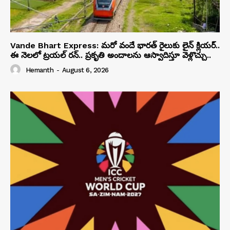
Vande Bhart Express: మరో వందే భారత్ రైలుకు లైన్ క్లియర్..
ఈ నెలలో ట్రయల్ రన్.. ప్రకృతి అందాలను ఆస్వాదిస్తూ వెళ్లొచ్చు..
Hemanth
-
August 6, 2026