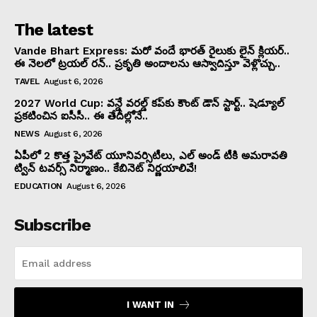
The latest
Vande Bhart Express: మరో వందే భారత్ రైలుకు లైన్ క్లియర్..
ఈ నెలలో ట్రయల్ రన్.. ప్రకృతి అందాలను ఆస్వాదిస్తూ వెళ్లొచ్చు..
TAVEL
August 6, 2026
2027 World Cup: వన్డే వరల్డ్ కప్‌కు కౌంట్ డౌన్ స్టార్ట్.. షెడ్యూల్
ప్రకటించిన ఐసీసీ.. ఈ తేదీల్లోనే..
NEWS
August 6, 2026
ఏపీలో 2 కొత్త ప్రైవేట్‌ యూనివర్సిటీలు, ఎల్ అండ్ టీకి అమరావతి
ట్విన్‌ టవర్స్‌ నిర్మాణం.. కేబినెట్ నిర్ణయాలివే!
EDUCATION
August 6, 2026
Subscribe
I WANT IN