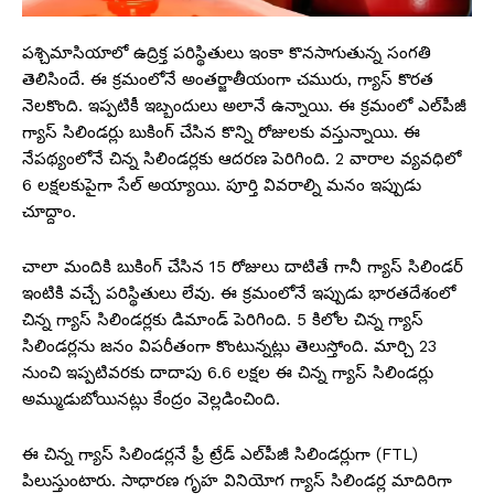
పశ్చిమాసియాలో ఉద్రిక్త పరిస్థితులు ఇంకా కొనసాగుతున్న సంగతి
తెలిసిందే. ఈ క్రమంలోనే అంతర్జాతీయంగా చమురు, గ్యాస్ కొరత
నెలకొంది. ఇప్పటికీ ఇబ్బందులు అలానే ఉన్నాయి. ఈ క్రమంలో ఎల్‌పీజీ
గ్యాస్ సిలిండర్లు బుకింగ్ చేసిన కొన్ని రోజులకు వస్తున్నాయి. ఈ
నేపథ్యంలోనే చిన్న సిలిండర్లకు ఆదరణ పెరిగింది. 2 వారాల వ్యవధిలో
6 లక్షలకుపైగా సేల్ అయ్యాయి. పూర్తి వివరాల్ని మనం ఇప్పుడు
చూద్దాం.
చాలా మందికి బుకింగ్ చేసిన 15 రోజులు దాటితే గానీ గ్యాస్ సిలిండర్
ఇంటికి వచ్చే పరిస్థితులు లేవు. ఈ క్రమంలోనే ఇప్పుడు భారతదేశంలో
చిన్న గ్యాస్ సిలిండర్లకు డిమాండ్ పెరిగింది. 5 కిలోల చిన్న గ్యాస్
సిలిండర్లను జనం విపరీతంగా కొంటున్నట్లు తెలుస్తోంది. మార్చి 23
నుంచి ఇప్పటివరకు దాదాపు 6.6 లక్షల ఈ చిన్న గ్యాస్ సిలిండర్లు
అమ్ముడుబోయినట్లు కేంద్రం వెల్లడించింది.
ఈ చిన్న గ్యాస్ సిలిండర్లనే ఫ్రీ ట్రేడ్ ఎల్‌పీజీ సిలిండర్లుగా (FTL)
పిలుస్తుంటారు. సాధారణ గృహ వినియోగ గ్యాస్ సిలిండర్ల మాదిరిగా