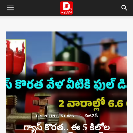
TRENDING NEWS
బిజినెస్
గ్యాస్ కొరత.. ఈ 5 కిలోల