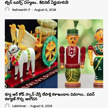
ట్విన్‌ టవర్స్‌ నిర్మాణం.. కేబినెట్ నిర్ణయాలివే!
Yashwanth P
-
August 6, 2026
క్యూ ఆర్ కోడ్ స్కాన్ చేస్తే లేపాక్షి కళాఖండాల వివరాలు.. పవన్
కళ్యాణ్ గొప్ప ఆలోచన
Lakshman
-
August 6, 2026