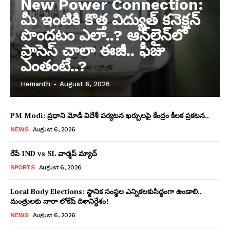
New Power Connection:
మీ ఇంటికి కొత్త విద్యుత్ కనెక్షన్
పొందటం ఎలా..? ఆన్‌లైన్‌లో
ప్రాసెస్ చాలా ఈజీ.. ఫీజు
ఎంతంటే..?
Hemanth
-
August 6, 2026
PM Modi: ప్రధాని మోడీ విదేశీ పర్యటన ఖర్చులపై కేంద్రం కీలక ప్రకటన..
NEWS
August 6, 2026
రేపే IND vs SL వార్మప్ మ్యాచ్
SPORTS
August 6, 2026
Local Body Elections: స్థానిక సంస్థల ఎన్నికలకుసిద్ధంగా ఉండాలి..
మంత్రులకు నారా లోకేష్ దిశానిర్దేశం!
NEWS
August 6, 2026