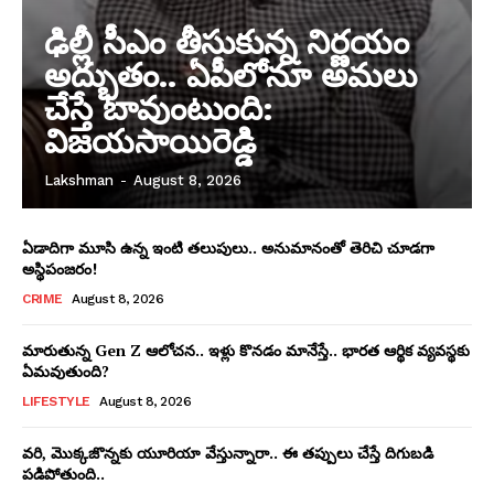
ఢిల్లీ సీఎం తీసుకున్న నిర్ణయం
అద్భుతం.. ఏపీలోనూ అమలు
చేస్తే బావుంటుంది:
విజయసాయిరెడ్డి
Lakshman
-
August 8, 2026
ఏడాదిగా మూసి ఉన్న ఇంటి తలుపులు.. అనుమానంతో తెరిచి చూడగా
అస్థిపంజరం!
CRIME
August 8, 2026
మారుతున్న Gen Z ఆలోచన.. ఇళ్లు కొనడం మానేస్తే.. భారత ఆర్థిక వ్యవస్థకు
ఏమవుతుంది?
LIFESTYLE
August 8, 2026
వరి, మొక్కజొన్నకు యూరియా వేస్తున్నారా.. ఈ తప్పులు చేస్తే దిగుబడి
పడిపోతుంది..