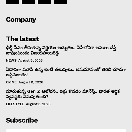
Company
The latest
ఢిల్లీ సీఎం తీసుకున్న నిర్ణయం అద్భుతం.. ఏపీలోనూ అమలు చేస్తే
బావుంటుంది: విజయసాయిరెడ్డి
NEWS
August 8, 2026
ఏడాదిగా మూసి ఉన్న ఇంటి తలుపులు.. అనుమానంతో తెరిచి చూడగా
అస్థిపంజరం!
CRIME
August 8, 2026
మారుతున్న Gen Z ఆలోచన.. ఇళ్లు కొనడం మానేస్తే.. భారత ఆర్థిక
వ్యవస్థకు ఏమవుతుంది?
LIFESTYLE
August 8, 2026
Subscribe