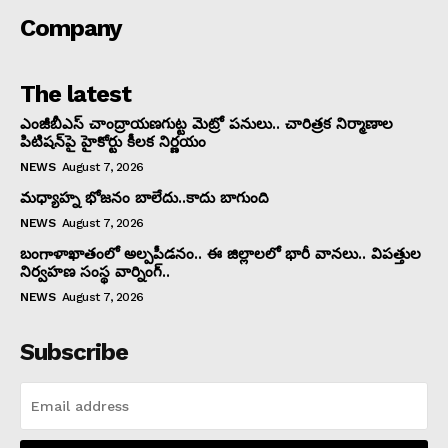
Company
The latest
ఎంజీబీఎస్ చాంద్రాయణగుట్ట మెట్రో పనులు.. చారిత్రక నిర్మాణాల
పిటిషన్‌పై హైకోర్టు కీలక నిర్ణయం
NEWS
August 7, 2026
మధ్యాహ్న భోజనం బాలేదు..కాదు బాగుంది
NEWS
August 7, 2026
బంగాళాఖాతంలో అల్పపీడనం.. ఈ జిల్లాలలో భారీ వానలు.. విపత్తుల
నిర్వహణ సంస్థ వార్నింగ్..
NEWS
August 7, 2026
Subscribe