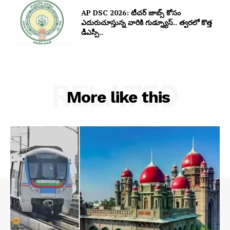
AP DSC 2026: టీచర్ జాబ్స్ కోసం
ఎదురుచూస్తున్న వారికి గుడ్న్యూస్.. త్వరలో కొత్త
డీఎస్సీ..
RELATED
More like this