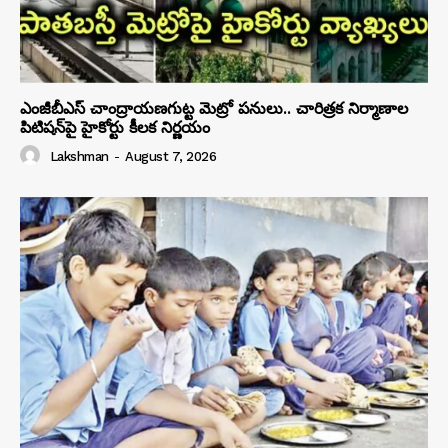
ఎంజీబీఎస్ చాంద్రాయణగుట్ట మెట్రో పనులు.. చారిత్రక నిర్మాణాల
పిటిషన్‌పై హైకోర్టు కీలక నిర్ణయం
Lakshman
-
August 7, 2026