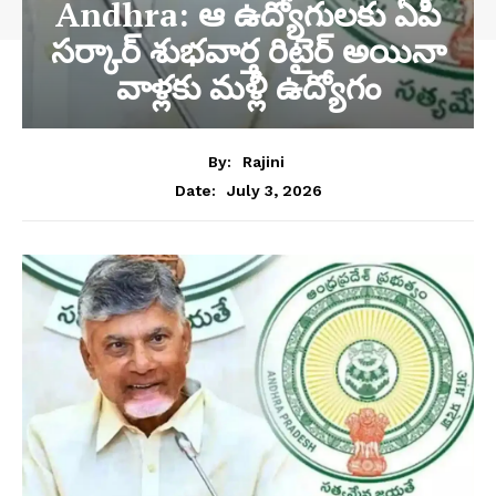
Andhra: ఆ ఉద్యోగులకు ఏపీ
సర్కార్ శుభవార్త రిటైర్ అయినా
వాళ్లకు మళ్లీ ఉద్యోగం
By:
Rajini
July 3, 2026
Date: