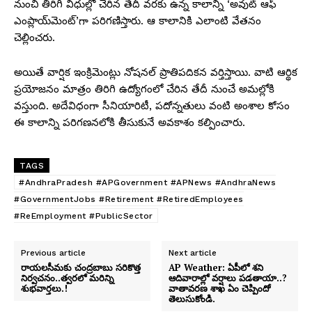
నుంచి తిరిగి విధుల్లో చేరిన తేదీ వరకు ఉన్న కాలాన్ని ‘అవుట్ ఆఫ్
ఎంప్లాయ్‌మెంట్’గా పరిగణిస్తారు. ఆ కాలానికి ఎలాంటి వేతనం
చెల్లించరు.
అయితే వార్షిక ఇంక్రిమెంట్లు నోషనల్ ప్రాతిపదికన వర్తిస్తాయి. వాటి ఆర్థిక
ప్రయోజనం మాత్రం తిరిగి ఉద్యోగంలో చేరిన తేదీ నుంచే అమల్లోకి
వస్తుంది. అదేవిధంగా సీనియారిటీ, పదోన్నతులు వంటి అంశాల కోసం
ఈ కాలాన్ని పరిగణనలోకి తీసుకునే అవకాశం కల్పించారు.
TAGS
#AndhraPradesh #APGovernment #APNews #AndhraNews
#GovernmentJobs #Retirement #RetiredEmployees
#ReEmployment #PublicSector
Previous article
Next article
రాయలసీమకు చంద్రబాబు సరికొత్త
AP Weather: ఏపీలో శని
నిర్వచనం..త్వరలో మరిన్ని
ఆదివారాల్లో వర్షాలు పడతాయా..?
శుభవార్తలు.!
వాతావరణ శాఖ ఏం చెప్పిందో
తెలుసుకోండి.