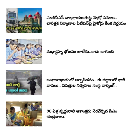
ఎంజీబీఎస్ చాంద్రాయణగుట్ట మెట్రో పనులు..
చారిత్రక నిర్మాణాల పిటిషన్‌పై హైకోర్టు కీలక నిర్ణయం
మధ్యాహ్న భోజనం బాలేదు..కాదు బాగుంది
బంగాళాఖాతంలో అల్పపీడనం.. ఈ జిల్లాలలో భారీ
వానలు.. విపత్తుల నిర్వహణ సంస్థ వార్నింగ్..
90 ఏళ్ల వృద్ధురాలి ఆకాంక్షను నెరవేర్చిన సీఎం
చంద్రబాబు.