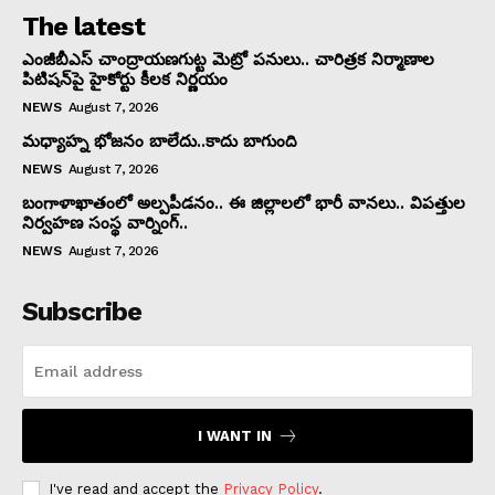
The latest
ఎంజీబీఎస్ చాంద్రాయణగుట్ట మెట్రో పనులు.. చారిత్రక నిర్మాణాల
పిటిషన్‌పై హైకోర్టు కీలక నిర్ణయం
NEWS
August 7, 2026
మధ్యాహ్న భోజనం బాలేదు..కాదు బాగుంది
NEWS
August 7, 2026
బంగాళాఖాతంలో అల్పపీడనం.. ఈ జిల్లాలలో భారీ వానలు.. విపత్తుల
నిర్వహణ సంస్థ వార్నింగ్..
NEWS
August 7, 2026
Subscribe
I WANT IN
I've read and accept the
Privacy Policy
.