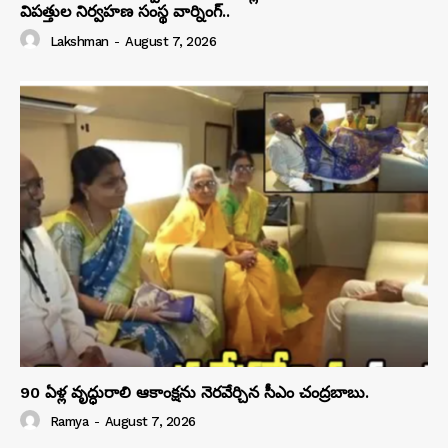
విపత్తుల నిర్వహణ సంస్థ వార్నింగ్..
Lakshman
-
August 7, 2026
90 ఏళ్ల వృద్ధురాలి ఆకాంక్షను నెరవేర్చిన సీఎం చంద్రబాబు.
Ramya
-
August 7, 2026