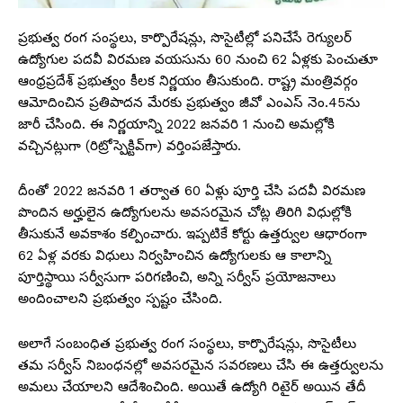
ప్రభుత్వ రంగ సంస్థలు, కార్పొరేషన్లు, సొసైటీల్లో పనిచేసే రెగ్యులర్
ఉద్యోగుల పదవీ విరమణ వయసును 60 నుంచి 62 ఏళ్లకు పెంచుతూ
ఆంధ్రప్రదేశ్ ప్రభుత్వం కీలక నిర్ణయం తీసుకుంది. రాష్ట్ర మంత్రివర్గం
ఆమోదించిన ప్రతిపాదన మేరకు ప్రభుత్వం జీవో ఎంఎస్ నెం.45ను
జారీ చేసింది. ఈ నిర్ణయాన్ని 2022 జనవరి 1 నుంచి అమల్లోకి
వచ్చినట్లుగా (రిట్రోస్పెక్టివ్‌గా) వర్తింపజేస్తారు.
దీంతో 2022 జనవరి 1 తర్వాత 60 ఏళ్లు పూర్తి చేసి పదవీ విరమణ
పొందిన అర్హులైన ఉద్యోగులను అవసరమైన చోట్ల తిరిగి విధుల్లోకి
తీసుకునే అవకాశం కల్పించారు. ఇప్పటికే కోర్టు ఉత్తర్వుల ఆధారంగా
62 ఏళ్ల వరకు విధులు నిర్వహించిన ఉద్యోగులకు ఆ కాలాన్ని
పూర్తిస్థాయి సర్వీసుగా పరిగణించి, అన్ని సర్వీస్ ప్రయోజనాలు
అందించాలని ప్రభుత్వం స్పష్టం చేసింది.
అలాగే సంబంధిత ప్రభుత్వ రంగ సంస్థలు, కార్పొరేషన్లు, సొసైటీలు
తమ సర్వీస్ నిబంధనల్లో అవసరమైన సవరణలు చేసి ఈ ఉత్తర్వులను
అమలు చేయాలని ఆదేశించింది. అయితే ఉద్యోగి రిటైర్ అయిన తేదీ