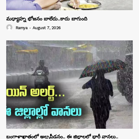
మధ్యాహ్న భోజనం బాలేదు..కాదు బాగుంది
Ramya
-
August 7, 2026
బంగాళాఖాతంలో అల్పపీడనం.. ఈ జిల్లాలలో భారీ వానలు..