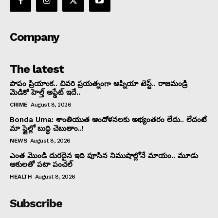
Company
The latest
పాపం ప్రియాంక.. చివరి ప్రయత్నంగా అప్నియా టెస్ట్.. రాజమండ్రి
మెడికో హెల్త్ అప్డేట్ ఇదే..
CRIME
August 8, 2026
Bonda Uma: శాంతియుత ఆందోళనలకు అభ్యంతరం లేదు.. లేదంటే
మా స్టైల్లో బుద్ధి చెబుతాం..!
NEWS
August 8, 2026
ఎంత మొండి దురదైన ఇది పూసిన నిముషాల్లోనే మాయం.. మూడు
ఆకులతో పటా పంచల్
HEALTH
August 8, 2026
Subscribe