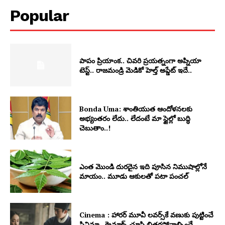
Popular
పాపం ప్రియాంక.. చివరి ప్రయత్నంగా అప్నియా
టెస్ట్.. రాజమండ్రి మెడికో హెల్త్ అప్డేట్ ఇదే..
Bonda Uma: శాంతియుత ఆందోళనలకు
అభ్యంతరం లేదు.. లేదంటే మా స్టైల్లో బుద్ధి
చెబుతాం..!
ఎంత మొండి దురదైన ఇది పూసిన నిముషాల్లోనే
మాయం.. మూడు ఆకులతో పటా పంచల్
Cinema : హారర్ మూవీ లవర్స్‏కే వణుకు పుట్టించే
సినిమా.. క్రైమాక్స్ చూసి బిత్తరపోవాల్సిందే..