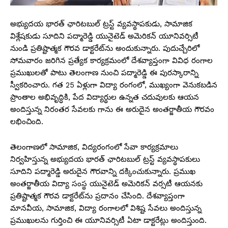
అభ్యుదయ భారత్ ఛారిటబుల్ ట్రస్ట్ వ్యవస్థాపకుడు, సామాజిక
విశ్లేషకుడు సూదిని పద్మారెడ్డి యునైటెడ్ అమెరికన్ యూనివర్సిటీ
నుండి ప్రతిష్టాత్మక గౌరవ డాక్టరేట్‌ను అందుకున్నారు. పుదుచ్చేరిలో
సోమవారం జరిగిన ప్రత్యేక కార్యక్రమంలో దేశవ్యాప్తంగా వివిధ రంగాల
ప్రముఖులతో పాటు తెలంగాణ నుంచి పద్మారెడ్డి ఈ పురస్కారాన్ని
స్వీకరించారు. గత 25 ఏళ్లుగా విద్యా రంగంలో, ముఖ్యంగా వెనుకబడిన
ప్రాంతాల అభివృద్ధికి, పేద విద్యార్థుల ఉన్నత చదువులకు ఆయన
అందిస్తున్న నిరంతర సేవలకు గాను ఈ అరుదైన అంతర్జాతీయ గౌరవం
లభించింది.
తెలంగాణలో సామాజిక, విద్యరంగంలో సేవా కార్యక్రమాలు
నిర్వహిస్తున్న అభ్యుదయ భారత్ ఛారిటబుల్ ట్రస్ట్ వ్యవస్థాపకులు
సూదిని పద్మారెడ్డి అరుదైన గౌరవాన్ని దక్కించుకున్నారు. ప్రముఖ
అంతర్జాతీయ విద్యా సంస్థ యునైటెడ్ అమెరికన్ వర్సటీ ఆయనకు
ప్రతిష్టాత్మక గౌరవ డాక్టరేట్‌ను ప్రదానం చేసింది. దేశవ్యాప్తంగా
మానవీయ, సామాజిక, విద్యా రంగాలలో విశిష్ట సేవలు అందిస్తున్న
ప్రముఖులను గుర్తించి ఈ యూనివర్సిటీ ఏటా డాక్టరేట్లు అందిస్తుంది.