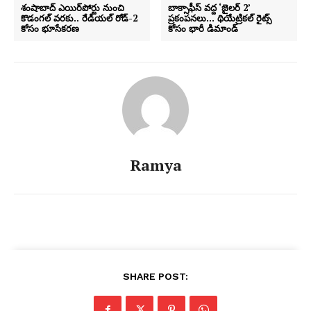
శంషాబాద్ ఎయిర్‌పోర్టు నుంచి
బాక్సాఫీస్ వద్ద ‘జైలర్ 2’
కొడంగల్ వరకు.. రేడియల్ రోడ్-2
ప్రకంపనలు… థియేట్రికల్ రైట్స్
కోసం భూసేకరణ
కోసం భారీ డిమాండ్
Ramya
SHARE POST: