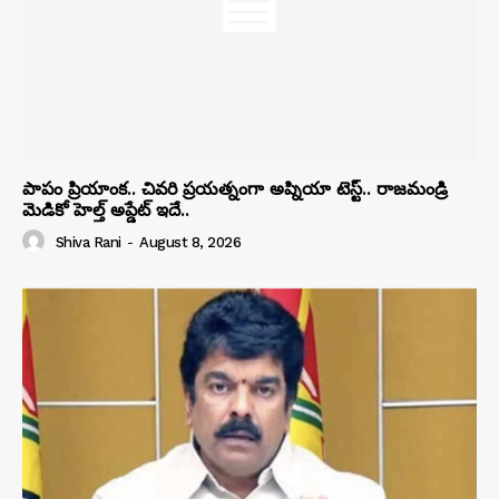
పాపం ప్రియాంక.. చివరి ప్రయత్నంగా అప్నియా టెస్ట్.. రాజమండ్రి
మెడికో హెల్త్ అప్డేట్ ఇదే..
Shiva Rani
-
August 8, 2026