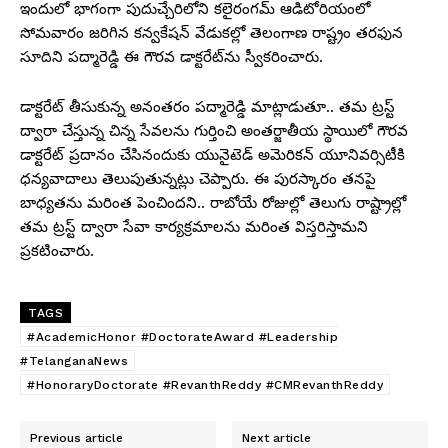
ఇందులో భాగంగా పుదుచ్చేరిలోని కలైరంగమ్ ఆడిటోరియంలో
సోమవారం జరిగిన కన్వకేషన్ వేడుకల్లో తెలంగాణ రాష్ట్రం తరఫున
సూదిని పద్మారెడ్డి ఈ గౌరవ డాక్టరేట్‌ను స్వీకరించారు.
డాక్టరేట్ తీసుకున్న అనంతరం పద్మారెడ్డి మాట్లాడుతూ.. తమ ట్రస్ట్
ద్వారా చేస్తున్న చిన్న సేవలను గుర్తించి అంతర్జాతీయ స్థాయిలో గౌరవ
డాక్టరేట్ ప్రదానం చేసినందుకు యునైటెడ్ అమెరికన్ యూనివర్సిటీకి
ధన్యవాదాలు తెలుపుతున్నట్లు చెప్పారు. ఈ పురస్కారం తనపై
బాధ్యతను మరింత పెంచిందని.. రాబోయే రోజుల్లో తెలుగు రాష్ట్రాల్లో
తమ ట్రస్ట్ ద్వారా సేవా కార్యక్రమాలను మరింత విస్తరిస్తామని
ప్రకటించారు.
TAGS
#AcademicHonor #DoctorateAward #Leadership
#TelanganaNews
#HonoraryDoctorate #RevanthReddy #CMRevanthReddy
Previous article
Next article