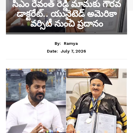
సీఎం రేవంత్ రెడ్డి మామకు గౌరవ
డాక్టరేట్.. యునైటెడ్‌ అమెరికా
వర్సిటీ నుంచి ప్రదానం
By:
Ramya
July 7, 2026
Date: