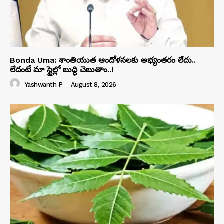
Bonda Uma: శాంతియుత ఆందోళనలకు అభ్యంతరం లేదు..
లేదంటే మా స్టైల్లో బుద్ధి చెబుతాం..!
Yashwanth P
-
August 8, 2026