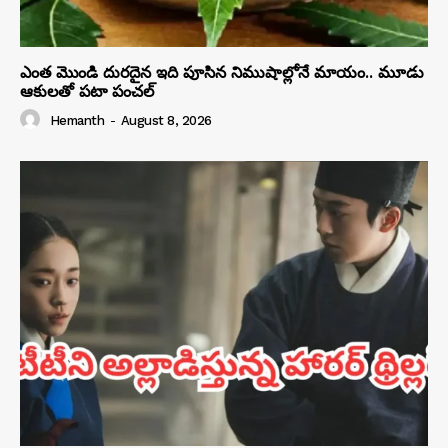
ఎంత మొండి దురదైన ఇది పూసిన నిముషాల్లోనే మాయం.. మూడు
ఆకులతో పటా పంచల్
Hemanth
-
August 8, 2026