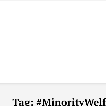
Tag:
#MinorityWel