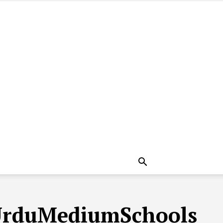
UrduMediumSchools