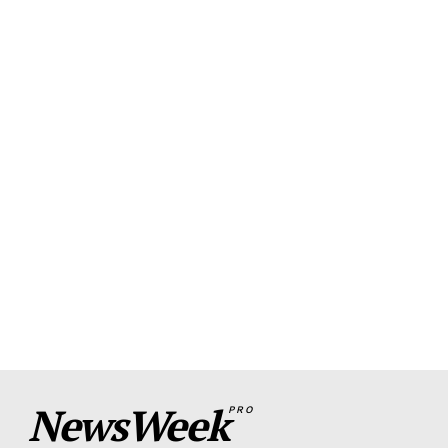
NewsWeek
PRO