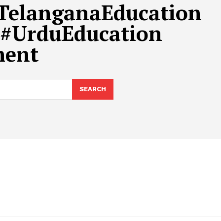
#TelanganaEducation
 #UrduEducation
ment
SEARCH