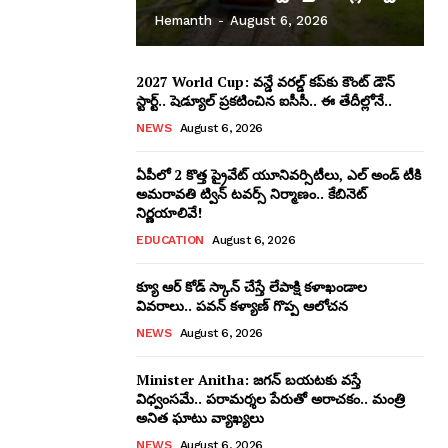
Hemanth
-
August 6, 2026
2027 World Cup: వన్డే వరల్డ్ కప్‌కు కౌంట్ డౌన్
స్టార్ట్.. షెడ్యూల్ ప్రకటించిన ఐసీసీ.. ఈ తేదీల్లోనే..
NEWS
August 6, 2026
ఏపీలో 2 కొత్త ప్రైవేట్‌ యూనివర్సిటీలు, ఎల్ అండ్ టీకి
అమరావతి ట్విన్‌ టవర్స్‌ నిర్మాణం.. కేబినెట్
నిర్ణయాలివే!
EDUCATION
August 6, 2026
క్యూ ఆర్ కోడ్ స్కాన్ చేస్తే లేపాక్షి కళాఖండాల
వివరాలు.. పవన్ కళ్యాణ్ గొప్ప ఆలోచన
NEWS
August 6, 2026
Minister Anitha: జగన్ బయటకు వస్తే
విధ్వంసమే.. పరామర్శల పేరుతో అరాచకం.. మంత్రి
అనిత ఘాటు వ్యాఖ్యలు
NEWS
August 6, 2026