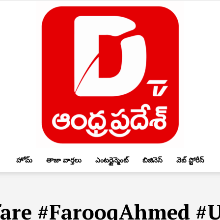
హోమ్
తాజా వార్తలు
ఎంటర్టైన్మెంట్
బిజినెస్
వెబ్ స్టోరీస్
DTV
fare #FarooqAhmed #