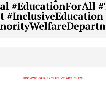
al #EducationForAll 
t #InclusiveEducation
Andhrapradesh
norityWelfareDepart
BROWSE OUR EXCLUSIVE ARTICLES!