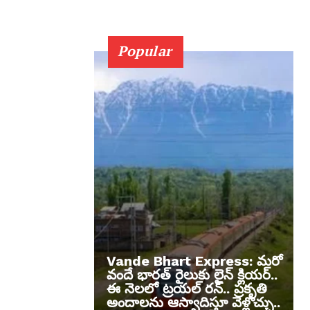
Popular
Vande Bhart Express: మరో
వందే భారత్ రైలుకు లైన్ క్లియర్..
ఈ నెలలో ట్రయల్ రన్.. ప్రకృతి
అందాలను ఆస్వాదిస్తూ వెళ్లొచ్చు..