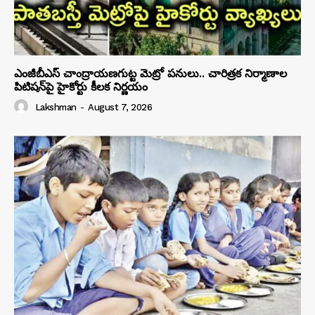
ఎంజీబీఎస్ చాంద్రాయణగుట్ట మెట్రో పనులు.. చారిత్రక నిర్మాణాల
పిటిషన్‌పై హైకోర్టు కీలక నిర్ణయం
Lakshman
-
August 7, 2026