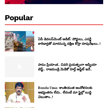
Popular
ఏపీ డెవలప్‌మెంట్ ఆడిట్: పోర్టులు, ఎనర్జీ
కారిడార్లతో మారనున్న దక్షిణ కోస్తా రూపురేఖలు..!
పాపం ప్రియాంక.. చివరి ప్రయత్నంగా అప్నియా
టెస్ట్.. రాజమండ్రి మెడికో హెల్త్ అప్డేట్ ఇదే..
Bonda Uma: శాంతియుత ఆందోళనలకు
అభ్యంతరం లేదు.. లేదంటే మా స్టైల్లో బుద్ధి
చెబుతాం..!