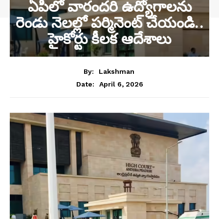
ఏపీలో వారందరి ఉద్యోగాలను
రెండు నెలల్లో పర్మినెంట్ చేయండి..
హైకోర్టు కీలక ఆదేశాలు
By:
Lakshman
April 6, 2026
Date: