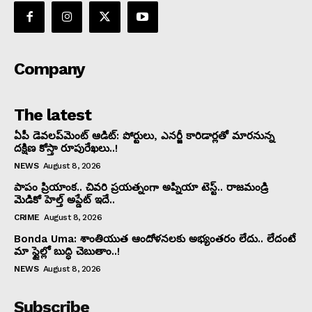
Company
The latest
ఏపీ డెవలప్‌మెంట్ ఆడిట్: పోర్టులు, ఎనర్జీ కారిడార్లతో మారనున్న
దక్షిణ కోస్తా రూపురేఖలు..!
NEWS
August 8, 2026
పాపం ప్రియాంక.. చివరి ప్రయత్నంగా అప్నియా టెస్ట్.. రాజమండ్రి
మెడికో హెల్త్ అప్డేట్ ఇదే..
CRIME
August 8, 2026
Bonda Uma: శాంతియుత ఆందోళనలకు అభ్యంతరం లేదు.. లేదంటే
మా స్టైల్లో బుద్ధి చెబుతాం..!
NEWS
August 8, 2026
Subscribe