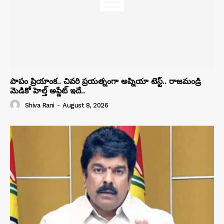
పాపం ప్రియాంక.. చివరి ప్రయత్నంగా అప్నియా టెస్ట్.. రాజమండ్రి
మెడికో హెల్త్ అప్డేట్ ఇదే..
Shiva Rani
-
August 8, 2026