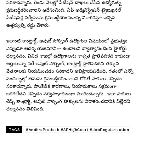
సరికాదన్నారు. రెండు నెలల్లో పిటిషన్ దాఖలు చేసిన ఉద్యోగుల్ని
క్రమబద్ధీకరించాలని ఆదేశించింది. ఏపీ అడ్మినిస్ట్రేషన్ ట్రైబ్యునల్
పిటిషనర్ల సర్వీసును క్రమబద్ధీకరించడాన్ని నిరాకరిస్తూ ఇచ్చిన
ఉత్తర్వుల్ని రద్దు చేశారు.
ఇలాంటి కాంట్రాక్ట్, అవుట్ సోర్సింగ్ ఉద్యోగుల విషయంలో ప్రభుత్వం
ఎప్పుడూ ఆదర్శ యజమానిగా ఉండాలని వ్యాఖ్యానించింది హైకోర్టు
ధర్మాసనం. వివిధ శాఖల్లో ఉద్యోగాలను శాశ్వత ప్రాతిపదికన కాకుండా
అర్హులున్నా సరే అవుట్ సోర్సింగ్, కాంట్రాక్ట్ ప్రాతిపదికన తక్కువ
వేతనాలకు నియమించడం సరికాదని అభిప్రాయపడింది. గతంలో ఎన్నో
సందర్భాల్లో తమను క్రమబద్ధీకరించాలని కోరితే సాకులు చెప్పడం
సరికాదన్నారు. సాంకేతిక కారణాలు, నియామకాలు సక్రమంగా
జరగలేదని చెప్పడం సర్వసాధారణంగా మారిందన్నారు.. ఇలా సాకులు
చెప్పి కాంట్రాక్ట్, అవుట్ సోర్సింగ్ హక్కులను నిరాకరించడానికి వీల్లేదని
ధర్మాసనం తెలిపింది.
TAGS
#AndhraPradesh #APHighCourt #JobRegularization