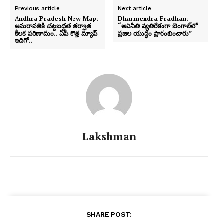
Previous article
Next article
Andhra Pradesh New Map:
Dharmendra Pradhan:
అమరావతికి చట్టబద్దత తర్వాత
“అవినీతి వ్యతిరేకంగా బెంగాల్‌లో
కీలక పరిణామం.. ఏపీ కొత్త మ్యాప్‌
ప్రజల యుద్ధం ప్రారంభించారు”
ఇదిగో..
Lakshman
SHARE POST: