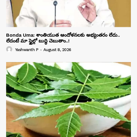
Bonda Uma: శాంతియుత ఆందోళనలకు అభ్యంతరం లేదు..
లేదంటే మా స్టైల్లో బుద్ధి చెబుతాం..!
Yashwanth P
-
August 8, 2026