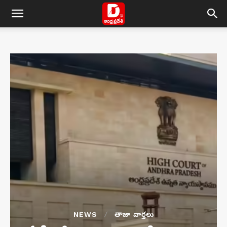
NEWS
తాజా వార్తలు