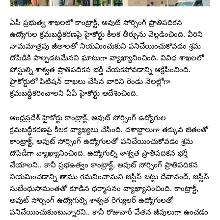
ఏపీ ప్రభుత్వ శాఖలలో కాంట్రాక్ట్, అవుట్ సోర్సింగ్ ప్రాతిపదికన
ఉద్యోగుల క్రమబద్ధీకరణపై హైకోర్టు కీలక తీర్పును వెల్లడించింది. వీరిని
నామమాత్రపు జీతాలతో నియమించుకుని పనిచేయించుకోవడం శ్రమ
దోపిడికి పాల్పడటమేనని ఘాటుగా వ్యాఖ్యానించింది. వివిధ శాఖలలో
పోస్టుల్ని శాశ్వత ప్రాతిపదికన భర్తీ చేయకపోవడాన్ని ఆక్షేపించింది.
హైకోర్టులో పిటిషన్ దాఖలు చేసిన వారిని రెండు నెలల్లోగా
క్రమబద్ధీకరించాలని ఏపీ హైకోర్టు ఆదేశించింది.
ఆంధ్రప్రదేశ్ హైకోర్టు కాంట్రాక్ట్, అవుట్ సోర్సింగ్ ఉద్యోగుల
క్రమబద్ధీకరణపై కీలక వ్యాఖ్యలు చేసింది. దశాబ్దాలుగా తక్కువ జీతంతో
కాంట్రాక్ట్, అవుట్ సోర్సింగ్ ఉద్యోగులతో పనిచేయించుకోవడం శ్రమ
దోపిడీగా వ్యాఖ్యానించింది. ఉద్యోగుల్ని శాశ్వత ప్రాతిపదికన భర్తీ
చేయాలని.. కానీ ప్రభఉత్వం కాంట్రాక్ట్, అవుట్ సోర్సింగ్ ప్రాతిపదికన
నియమించడాన్ని తాము గమనించామని జస్టిస్‌ బట్టు దేవానంద్‌, జస్టిస్‌
సుబేంధుసామంతతో కూడిన ధర్మాసనం వ్యాఖ్యానించింది. కాంట్రాక్ట్,
అవుట్ సోర్సింగ్‌ ఉద్యోగుల్ని శాశ్వత రెగ్యులర్ ఉద్యోగులతో
పనిచేయించుకుంటున్నారని.. కానీ రోజువారీ వేతన జీవులుగా ఉంచడం