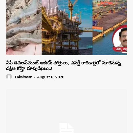
ఏపీ డెవలప్‌మెంట్ ఆడిట్: పోర్టులు, ఎనర్జీ కారిడార్లతో మారనున్న
దక్షిణ కోస్తా రూపురేఖలు..!
Lakshman
-
August 8, 2026