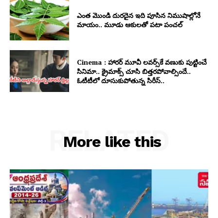
ఎంత మొండి దురదైన ఇది పూసిన నిముషాల్లోనే
మాయం.. మూడు ఆకులతో పటా పంచల్
Cinema : హారర్ మూవీ లవర్స్‏కే వణుకు పుట్టించే
సినిమా.. క్రైమాక్స్ చూసి బిత్తరపోవాల్సిందే..
ఓటీటీలో దూసుకుపోతున్న సిరీస్..
RELATED
More like this