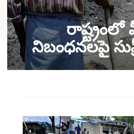
రాష్ట్రంలో
నిబంధనలపై సుప్రీం