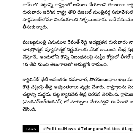
రామ్ జీ’ చట్టాన్ని రాష్ట్రంలో అమలు చేయాలని తెలంగాణ క్యాబ
గురువారం జరిగిన రాష్ట్ర తొలి డిజిటల్ మంత్రివర్గ సమావేశంల
పార్లమెంట్‌లోనూ నిలదీయాలని నిశ్చయించారు. అదే సమయంలో సం
తీసుకున్నారు.
ముఖ్యమంత్రి ఎనుముల రేవంత్ రెడ్డి అధ్యక్షతన గురువారం న
చారిత్రాత్మక, వ్యూహాత్మక నిర్ణయాలకు వేదిక అయింది. కేంద్ర ప్ర
చేస్తూనే.. అందులోని కొన్ని నిబంధనలపై సుప్రీం కోర్టులో లీగ
1వ తేదీ నుంచి తెలంగాణలో అమల్లోకి రానుంది.
క్యాబినేట్ భేటీ అనంతరం సమాచార, పౌరసంబంధాల శాఖ మంత్రి ప
కొత్త చట్టంపై తీవ్ర అభ్యంతరాలు వ్యక్తం చేశారు. రాష్ట్రా
చట్టాన్ని రుద్దడం పట్ల క్యాబినేట్ తీవ్ర నిరసన తెలిపింది.
(ఎంజీఎన్ఐర్‌ఈజీఎస్) లో మార్పులు చేయవద్దని ఈ ఏడాది జనవర
చేసింది.
#PoliticalNews #TelanganaPolitics #Leg
TAGS