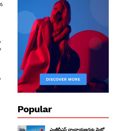
తన
ు
ు
న
Popular
ఎంజీబీఎస్ చాంద్రాయణగుట్ట మెట్రో