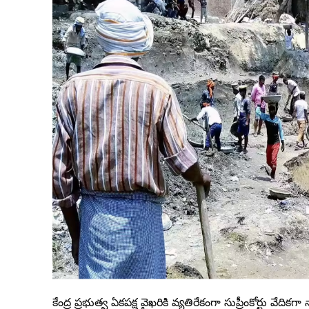
కేంద్ర ప్రభుత్వ ఏకపక్ష వైఖరికి వ్యతిరేకంగా సుప్రీంకోర్టు వేద