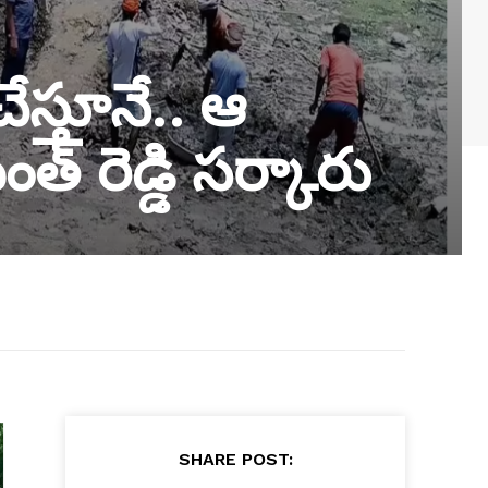
ేస్తూనే.. ఆ
ంత్ రెడ్డి సర్కారు
SHARE POST: