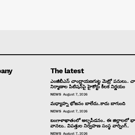
any
The latest
ఎంజీబీఎస్ చాంద్రాయణగుట్ట మెట్రో పనులు.. చార
నిర్మాణాల పిటిషన్‌పై హైకోర్టు కీలక నిర్ణయం
NEWS
August 7, 2026
మధ్యాహ్న భోజనం బాలేదు..కాదు బాగుంది
NEWS
August 7, 2026
బంగాళాఖాతంలో అల్పపీడనం.. ఈ జిల్లాలలో భా
వానలు.. విపత్తుల నిర్వహణ సంస్థ వార్నింగ్..
NEWS
August 7, 2026