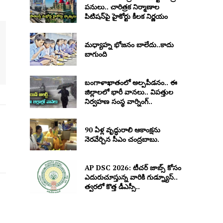
పనులు.. చారిత్రక నిర్మాణాల
పిటిషన్‌పై హైకోర్టు కీలక నిర్ణయం
మధ్యాహ్న భోజనం బాలేదు..కాదు
బాగుంది
బంగాళాఖాతంలో అల్పపీడనం.. ఈ
జిల్లాలలో భారీ వానలు.. విపత్తుల
నిర్వహణ సంస్థ వార్నింగ్..
90 ఏళ్ల వృద్ధురాలి ఆకాంక్షను
నెరవేర్చిన సీఎం చంద్రబాబు.
AP DSC 2026: టీచర్ జాబ్స్ కోసం
ఎదురుచూస్తున్న వారికి గుడ్న్యూస్..
త్వరలో కొత్త డీఎస్సీ..