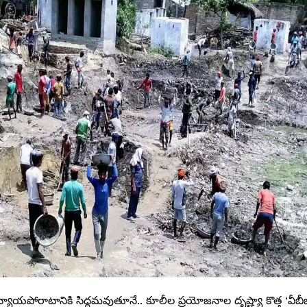
ికగా న్యాయపోరాటానికి సిద్ధమవుతూనే.. కూలీల ప్రయోజనాల దృష్ట్యా కొత్త ‘వీబీ