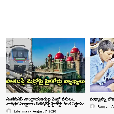
ఎంజీబీఎస్ చాంద్రాయణగుట్ట మెట్రో పనులు..
మధ్యాహ్న భోజ
చారిత్రక నిర్మాణాల పిటిషన్‌పై హైకోర్టు కీలక నిర్ణయం
Ramya
-
A
Lakshman
-
August 7, 2026