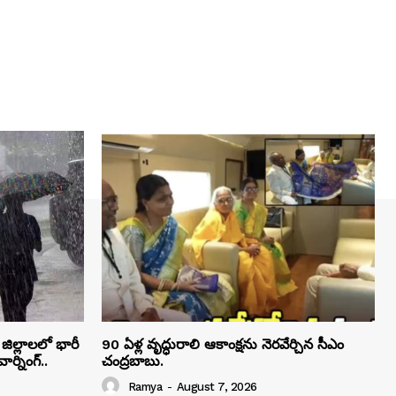
ిల్లాలలో భారీ
90 ఏళ్ల వృద్ధురాలి ఆకాంక్షను నెరవేర్చిన సీఎం
ర్నింగ్..
చంద్రబాబు.
Ramya
-
August 7, 2026