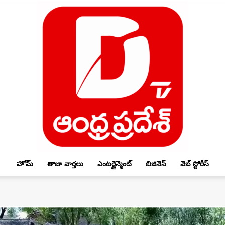
హోమ్
తాజా వార్తలు
ఎంటర్టైన్మెంట్
బిజినెస్
వెబ్ స్టోరీస్
DTV