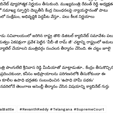
ినేట్ వ్యూహాత్మక నిర్ణయం తీసుకుంది. ముఖ్యమంత్రి రేవంత్ రెడ్డి అధ్యక్ష
ో సమాఖ్య స్ఫూర్తిని దెబ్బతీసే కేంద్ర నిబంధనలపై న్యాయస్థానంతో పాటు
క్షేమం, అభివృద్ధికి పెద్దపీట వేస్తూ.. పలు కీలక నిర్ణయాలు
ాడు సచివాలయంలో జరిగిన రాష్ట్ర తొలి డిజిటల్ క్యాబినేట్ సమావేశం పల
భుత్వం ఏకపక్షంగా ప్రవేశ పెట్టిన ‘వీబీ-జీ రామ్ జీ’ చట్టాన్ని రాష్ట్రంలో అమల
ల్ బ్యాటిల్ చేయాలని మంత్రివర్గం సంచలన తీర్మానం చేసింది. ఈ చట్టం జూలై
ొంగులేటి శ్రీనివాస రెడ్డి మీడియాతో మాట్లాడుతూ.. కేంద్రం తీసుకొచ్చి
లను సంప్రదించకుండా, కనీసం అభిప్రాయాలను పరిగణనలోకి తీసుకోకుండా ఈ
 గ్రామీణ కూలీల ఉపాధి భద్రతకు సంబంధించిన ‘ఉపాధి హామీ పథకం’
ిలోనే తెలంగాణ అసెంబ్లీ తీర్మానం చేసిన విషయాన్ని క్యాబినేట్ గుర్తు
alBattle
#RevanthReddy #Telangana #SupremeCourt