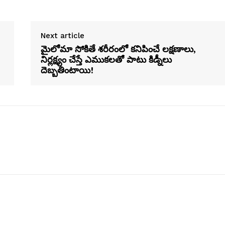
Next article
మైలోమా సోకితే శరీరంలో కనిపించే లక్షణాలు,
నిర్లక్ష్యం చేస్తే ఎముకలతో పాటు కిడ్నీలు
దెబ్బతింటాయి!