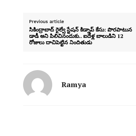
Previous article
సికింద్రాబాద్ రైల్వే స్టేషన్ కిడ్నాప్ కేసు: పొరపాటున
డాడీ అని పిలిచినందుకు.. ఐదేళ్ల బాలుడిని 12
రోజులు దాచిపెట్టిన నిందితుడు
Ramya