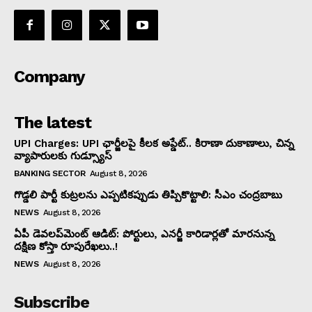
Company
The latest
UPI Charges: UPI ఛార్జీలపై కీలక అప్డేట్.. కిరాణా దుకాణాలు, చిన్న
వ్యాపారులకు గుడ్స్యూస్
BANKING SECTOR
August 8, 2026
గొడ్డలి పార్టీ కుట్రలను ఎప్పటికప్పుడు తిప్పికొట్టాలి: సీఎం చంద్రబాబు
NEWS
August 8, 2026
ఏపీ డెవలప్‌మెంట్ ఆడిట్: పోర్టులు, ఎనర్జీ కారిడార్లతో మారనున్న
దక్షిణ కోస్తా రూపురేఖలు..!
NEWS
August 8, 2026
Subscribe