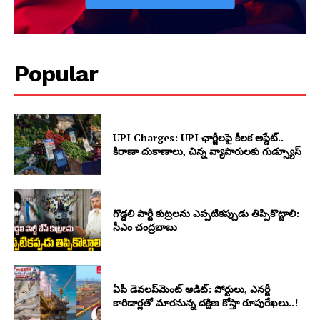
Popular
UPI Charges: UPI ఛార్జీలపై కీలక అప్డేట్..
కిరాణా దుకాణాలు, చిన్న వ్యాపారులకు గుడ్స్యూస్
గొడ్డలి పార్టీ కుట్రలను ఎప్పటికప్పుడు తిప్పికొట్టాలి:
సీఎం చంద్రబాబు
ఏపీ డెవలప్‌మెంట్ ఆడిట్: పోర్టులు, ఎనర్జీ
కారిడార్లతో మారనున్న దక్షిణ కోస్తా రూపురేఖలు..!