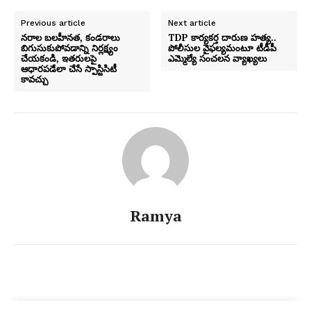
Previous article
Next article
నరాల బలహీనత, కండరాలు
TDP కార్యకర్త దారుణ హత్య..
బిగుసుకుపోవడాన్ని నిర్లక్ష్యం
పోలీసుల వైఫల్యమంటూ టీడీపీ
చేయకండి, ఇతరులపై
ఎమ్మెల్యే సంచలన వ్యాఖ్యలు
ఆధారపడేలా చేసే స్పాస్టిసిటీ
కావచ్చు
Ramya