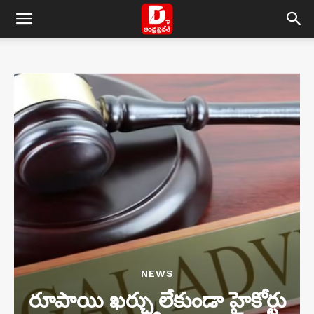
NEWS
రూపాయి ఖర్చు లేకుండా హైకోర్టు