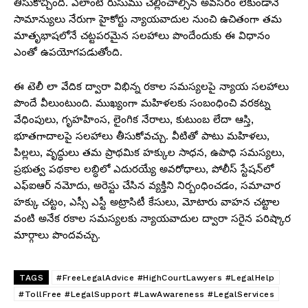
తీసుకొచ్చింది. ఎలాంటి రుసుము చెల్లించాల్సిన అవసరం లేకుండానే
సామాన్యులు నేరుగా హైకోర్టు న్యాయవాదుల నుంచి ఉచితంగా తమ
మాతృభాషలోనే చట్టపరమైన సలహాలు పొందేందుకు ఈ విధానం
ఎంతో ఉపయోగపడుతోంది.
ఈ టెలీ లా వేదిక ద్వారా విభిన్న రకాల సమస్యలపై న్యాయ సలహాలు
పొందే వీలుంటుంది. ముఖ్యంగా మహిళలకు సంబంధించి వరకట్న
వేధింపులు, గృహహింస, లైంగిక నేరాలు, కుటుంబ లేదా ఆస్తి,
భూతగాదాలపై సలహాలు తీసుకోవచ్చు. వీటితో పాటు మహిళలు,
పిల్లలు, వృద్ధులు తమ ప్రాథమిక హక్కుల సాధన, ఉపాధి సమస్యలు,
ప్రభుత్వ పథకాల లబ్ధిలో ఎదురయ్యే అవరోధాలు, పోలీస్ స్టేషన్‌లో
ఎఫ్‌ఐఆర్‌ నమోదు, అరెస్టు చేసిన వ్యక్తిని నిర్బంధించడం, సమాచార
హక్కు చట్టం, ఎస్సీ ఎస్టీ అట్రాసిటీ కేసులు, మోటారు వాహన చట్టాల
వంటి అనేక రకాల సమస్యలకు న్యాయవాదుల ద్వారా సరైన పరిష్కార
మార్గాలు పొందవచ్చు.
TAGS
#FreeLegalAdvice #HighCourtLawyers #LegalHelp
#TollFree #LegalSupport #LawAwareness #LegalServices