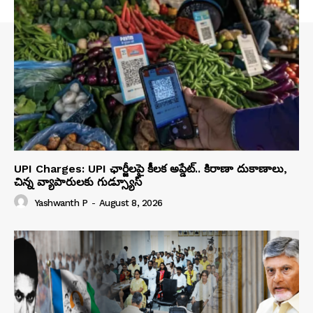
UPI Charges: UPI ఛార్జీలపై కీలక అప్డేట్.. కిరాణా దుకాణాలు,
చిన్న వ్యాపారులకు గుడ్స్యూస్
Yashwanth P
-
August 8, 2026