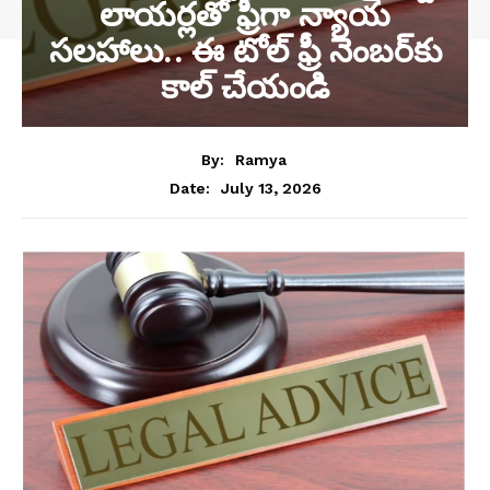
లాయర్లతో ఫ్రీగా న్యాయ
సలహాలు.. ఈ టోల్ ఫ్రీ నెంబర్‌కు
కాల్ చేయండి
By:
Ramya
July 13, 2026
Date: