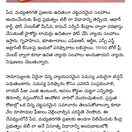
పేద, మధ్యతరగతి ప్రజలకు ఉచితంగా చట్టపరమైన సలహాలు
అందించేందుకు కేంద్ర ప్రభుత్వం టెలీ లా విధానాన్ని తెచ్చింది. ఆధార్
కార్డ్, ఫోన్ నెంబర్‌తో మీసేవ, కామన్ సర్వీస్ కేంద్రాల ద్వారా దరఖాస్తు
చేసుకుంటే హైకోర్టు లాయర్లు ఉచితంగా ఫోన్ చేసి న్యాయ సలహాలు
ఇస్తారు. గృహహింస, భూతగాదాలు, ఎఫ్‌ఐఆర్, ఆర్టీఐ, ఎస్సీ ఎస్టీ
అట్రాసిటీ కేసులపై ఇందులో పరిష్కారాలు లభిస్తాయి. 15100 టోల్ ఫ్రీ
నెంబర్‌ ద్వారా కూడా ఉచిత న్యాయ సలహాలు అందుతాయని న్యాయ
నిపుణులు చెబుతున్నారు.
సామాన్యులకు ఏదైనా చిన్న న్యాయపరమైన సమస్య ఎదురైనా టెన్షన్
పడుతుంటారు. సమస్య పరిష్కారం కోసం ఎవరిని సంప్రదించాలి,
లాయర్‌ ఫీజు ఎంత ఉంటుంది, అసలు కోర్టుల చుట్టూ ఎన్నిసార్లు
తిరగాల్సి వస్తుందోననే ఆందోళన వారిలో మొదలవుతుంది. ప్రస్తుత
రోజుల్లో ఒక చిన్న చట్టపరమైన సమాచారం తెలుసుకోవాలన్నా కూడా
వేల రూపాయల ఫీజులు చెల్లించాల్సిన పరిస్థితి నెలకొంది. ఈ
నేపథ్యంలోనే పేద, మధ్యతరగతి ప్రజలకు అండగా నిలిచేందుకు కేంద్ర
ప్రభుత్వం టెలీ లా అనే వినూత్న విధానాన్ని అందుబాటులోకి