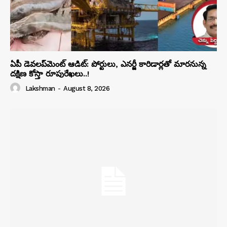
ఏపీ డెవలప్‌మెంట్ ఆడిట్: పోర్టులు, ఎనర్జీ కారిడార్లతో మారనున్న
దక్షిణ కోస్తా రూపురేఖలు..!
Lakshman
-
August 8, 2026