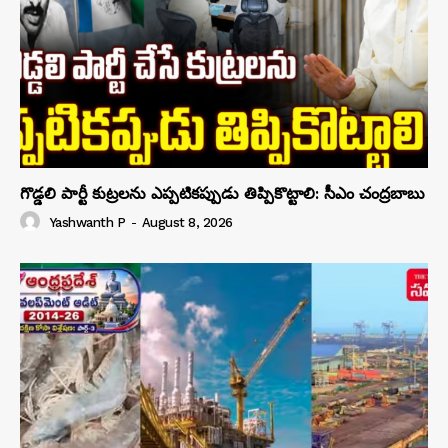
గొడ్డలి పార్టీ కుట్రలను ఎప్పటికప్పుడు తిప్పికొట్టాలి: సీఎం చంద్రబాబు
Yashwanth P
-
August 8, 2026