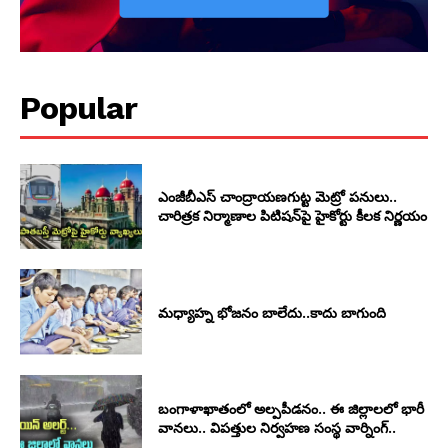
Popular
ఎంజీబీఎస్ చాంద్రాయణగుట్ట మెట్రో పనులు..
చారిత్రక నిర్మాణాల పిటిషన్‌పై హైకోర్టు కీలక నిర్ణయం
మధ్యాహ్న భోజనం బాలేదు..కాదు బాగుంది
బంగాళాఖాతంలో అల్పపీడనం.. ఈ జిల్లాలలో భారీ
వానలు.. విపత్తుల నిర్వహణ సంస్థ వార్నింగ్..