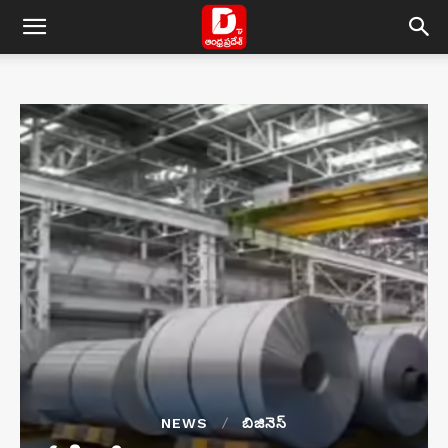
NEWS
బిజినెస్