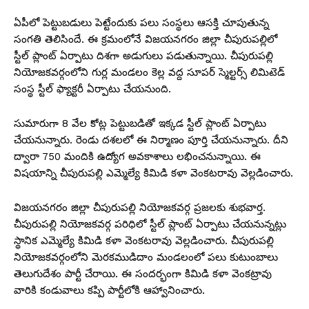
ఏపీలో పెట్టుబడులు పెట్టేందుకు పలు సంస్థలు ఆసక్తి చూపుతున్న
సంగతి తెలిసిందే. ఈ క్రమంలోనే విజయనగరం జిల్లా చీపురుపల్లిలో
స్టీల్ ప్లాంట్ ఏర్పాటు దిశగా అడుగులు పడుతున్నాయి. చీపురుపల్లి
నియోజకవర్గంలోని గుర్ల మండలం కెల్ల వద్ద సూపర్ స్మెల్టర్స్ లిమిటెడ్
సంస్థ స్టీల్ ఫ్యాక్టరీ ఏర్పాటు చేయనుంది.
సుమారుగా 8 వేల కోట్ల పెట్టుబడితో ఇక్కడ స్టీల్ ప్లాంట్ ఏర్పాటు
చేయనున్నారు. రెండు దశలలో ఈ నిర్మాణం పూర్తి చేయనున్నారు. దీని
ద్వారా 750 మందికి ఉద్యోగ అవకాశాలు లభించనున్నాయి. ఈ
విషయాన్ని చీపురుపల్లి ఎమ్మెల్యే కిమిడి కళా వెంకటరావు వెల్లడించారు.
విజయనగరం జిల్లా చీపురుపల్లి నియోజకవర్గ ప్రజలకు శుభవార్త.
చీపురుపల్లి నియోజకవర్గ పరిధిలో స్టీల్ ప్లాంట్ ఏర్పాటు చేయనున్నట్లు
స్థానిక ఎమ్మెల్యే కిమిడి కళా వెంకటరావు వెల్లడించారు. చీపురుపల్లి
నియోజకవర్గంలోని మెరకముడిదాం మండలంలో పలు కుటుంబాలు
తెలుగుదేశం పార్టీ చేరాయి. ఈ సందర్భంగా కిమిడి కళా వెంకట్రావు
వారికి కండువాలు కప్పి పార్టీలోకి ఆహ్వానించారు.