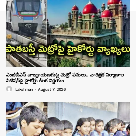
ఎంజీబీఎస్ చాంద్రాయణగుట్ట మెట్రో పనులు.. చారిత్రక నిర్మాణాల
పిటిషన్‌పై హైకోర్టు కీలక నిర్ణయం
Lakshman
-
August 7, 2026