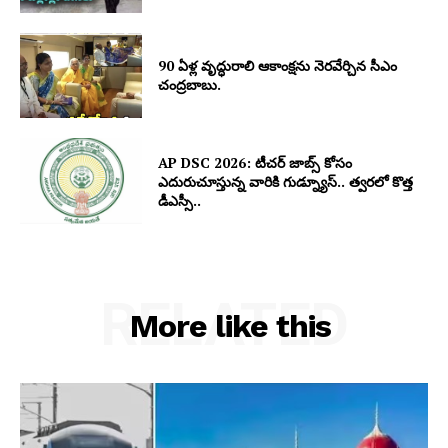
90 ఏళ్ల వృద్ధురాలి ఆకాంక్షను నెరవేర్చిన సీఎం
చంద్రబాబు.
AP DSC 2026: టీచర్ జాబ్స్ కోసం
ఎదురుచూస్తున్న వారికి గుడ్న్యూస్.. త్వరలో కొత్త
డీఎస్సీ..
RELATED
More like this