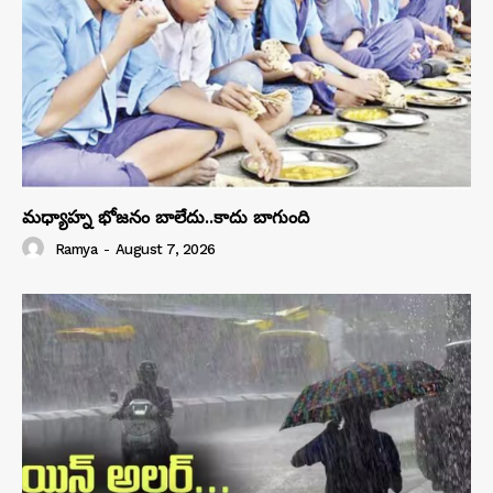
మధ్యాహ్న భోజనం బాలేదు..కాదు బాగుంది
Ramya
-
August 7, 2026