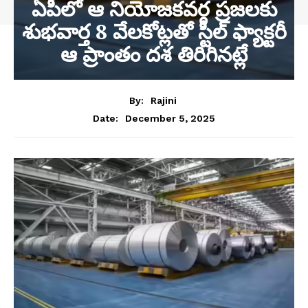
ఏపీలో ఆ నియోజకవర్గ ప్రజలకు
శుభవార్త 8 వేలకోట్లతో స్టీల్ ఫ్యాక్టరీ
ఆ ప్రాంతం దశ తిరిగినట్లే
By:
Rajini
December 5, 2025
Date: