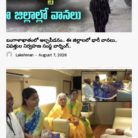
బంగాళాఖాతంలో అల్పపీడనం.. ఈ జిల్లాలలో భారీ వానలు..
విపత్తుల నిర్వహణ సంస్థ వార్నింగ్..
Lakshman
-
August 7, 2026