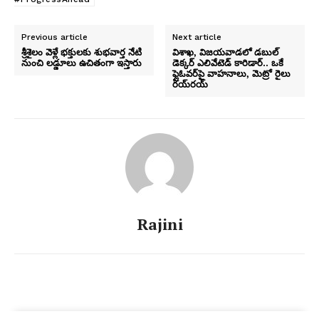
Previous article
Next article
శ్రీశైలం వెళ్లే భక్తులకు శుభవార్త నేటి
విశాఖ, విజయవాడలో డబుల్
నుంచి లడ్డూలు ఉచితంగా ఇస్తారు
డెక్కర్ ఎలివేటెడ్ కారిడార్.. ఒకే
ఫ్లైఓవర్‌పై వాహనాలు, మెట్రో రైలు
రయ్‌రయ్
Rajini