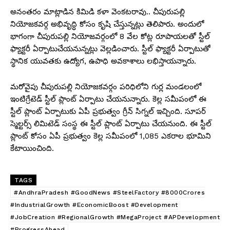
అనంతరం మాట్లాడిన కిమిడి కళా వెంకటరావు.. చీపురుపల్లి
నియోజకవర్గ అభివృద్ధి కోసం కృషి చేస్తున్నట్లు తెలిపారు. అందులో
భాగంగా చీపురుపల్లి నియోజవర్గంలో 8 వేల కోట్ల రూపాయలతో స్టీల్
ఫ్యాక్టరీ ఏర్పాటుచేయనున్నట్లు వెల్లడించారు. స్టీల్ ఫ్యాక్టరీ ఏర్పాటుతో
స్థానిక యువతకు ఉద్యోగ, ఉపాధి అవకాశాలు లభిస్తాయన్నారు.
మరోవైపు చీపురుపల్లి నియోజకవర్గం పరిధిలోని గుర్ల మండలంలో
ఇంటిగ్రేటెడ్ స్టీల్ ప్లాంట్ ఏర్పాటు చేయనున్నారు. కెల్ల సమీపంలో ఈ
స్టీల్ ప్లాంట్ ఏర్పాటుకు ఏపీ ప్రభుత్వం గ్రీన్ సిగ్నల్ ఇచ్చింది. సూపర్
స్మెల్టర్స్ లిమిటెడ్ సంస్థ ఈ స్టీల్ ప్లాంట్ ఏర్పాటు చేయనుంది. ఈ స్టీల్
ప్లాంట్ కోసం ఏపీ ప్రభుత్వం కెల్ల సమీపంలో 1,085 ఎకరాల భూమిని
కేటాయించింది.
TAGS
#AndhraPradesh #GoodNews #SteelFactory #8000Crores
#IndustrialGrowth #EconomicBoost #Development
#JobCreation #RegionalGrowth #MegaProject #APDevelopment
#ProgressAhead