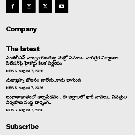
Company
The latest
ఎంజీబీఎస్ చాంద్రాయణగుట్ట మెట్రో పనులు.. చారిత్రక నిర్మాణాల
పిటిషన్‌పై హైకోర్టు కీలక నిర్ణయం
NEWS
August 7, 2026
మధ్యాహ్న భోజనం బాలేదు..కాదు బాగుంది
NEWS
August 7, 2026
బంగాళాఖాతంలో అల్పపీడనం.. ఈ జిల్లాలలో భారీ వానలు.. విపత్తుల
నిర్వహణ సంస్థ వార్నింగ్..
NEWS
August 7, 2026
Subscribe