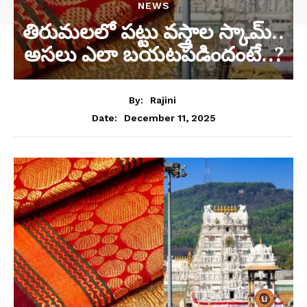
NEWS
తిరుమలలో పట్టు వస్త్రాల స్కామ్..
అసలు ఎలా బయటపడిందంటే..?
By:
Rajini
December 11, 2025
Date: