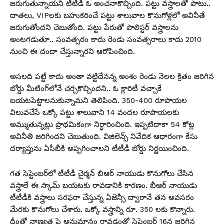
జరుగుతున్నాయని టీటీడీ ఓ అంచనాకొచ్చింది. పట్టు వస్త్రాలతో పాటు..
దాతలు, VIPలకు బహుకరించే పట్టు శాలువాల కొనుగోళ్లలో అవినీతే
జరుగుతోందని చెబుతోంది. పట్టు పేరుతో పాలిస్టర్ వస్త్రాలను
అంటగడుతూ.. సంవత్సరం కాదు రెండు సంవత్సరాలు కాదు 2010
నుంచి ఈ దందా చేస్తున్నారని ఆరోపించింది.
అసలది పట్టే కాదు అంతా వట్టిదేనన్న అంశం రెండు నెలల క్రితం జరిగిన
బోర్డు మీటింగ్‌లోనే చర్చకొచ్చిందని.. ఓ క్లారిటీ వచ్చాకే
బయటపెట్టాలనుకున్నామని తెలిపింది. 350-400 రూపాయల
విలువచేసే ఒక్కో పట్టు శాలువాని 14 వందల రూపాయలకు
అమ్ముతున్నట్లు ప్రాథమికంగా నిర్ధారించింది. ఇప్పటిదాకా 54 కోట్ల
అవినీతి జరిగిందని చెబుతుంది. విజిలెన్స్ నివేదిక ఆధారంగా కేసు
దర్యాప్తును ఏసీబీకి అప్పగించాలని టీటీడీ బోర్డు నిర్ణయించింది.
గత సెప్టెంబర్‌లో టీటీడీ చైర్మన్ బిఆర్ నాయుడు కొనుగోలు చేసిన
వస్త్రాలే ఈ స్కామ్ బయటకు రావడానికి కారణం. బీఆర్ నాయుడు
టీటీడీకి వస్త్రాలు సరఫరా చేస్తున్న ఏజెన్సీ ద్వారానే తన అవసరం
మేరకు కొనుగోలు చేశారు. ఒక్కో వస్త్రాన్ని రూ. 350 లకు కొన్నారు.
దీంతో నాణ్యత పై అనుమానం రావడంతో సెప్టెంబర్ 16న జరిగిన