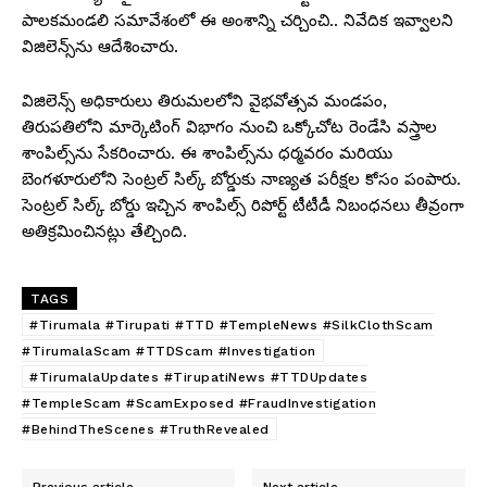
పాలకమండలి సమావేశంలో ఈ అంశాన్ని చర్చించి.. నివేదిక ఇవ్వాలని
విజిలెన్స్‌ను ఆదేశించారు.
విజిలెన్స్ అధికారులు తిరుమలలోని వైభవోత్సవ మండపం,
తిరుపతిలోని మార్కెటింగ్ విభాగం నుంచి ఒక్కోచోట రెండేసి వస్త్రాల
శాంపిల్స్‌ను సేకరించారు. ఈ శాంపిల్స్‌ను ధర్మవరం మరియు
బెంగళూరులోని సెంట్రల్ సిల్క్ బోర్డుకు నాణ్యత పరీక్షల కోసం పంపారు.
సెంట్రల్ సిల్క్ బోర్డు ఇచ్చిన శాంపిల్స్ రిపోర్ట్ టీటీడీ నిబంధనలు తీవ్రంగా
అతిక్రమించినట్లు తేల్చింది.
TAGS
#Tirumala #Tirupati #TTD #TempleNews #SilkClothScam
#TirumalaScam #TTDScam #Investigation
#TirumalaUpdates #TirupatiNews #TTDUpdates
#TempleScam #ScamExposed #FraudInvestigation
#BehindTheScenes #TruthRevealed
Previous article
Next article