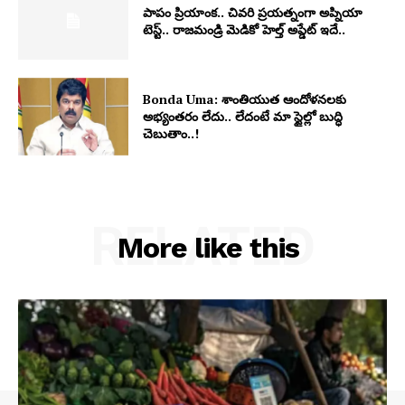
పాపం ప్రియాంక.. చివరి ప్రయత్నంగా అప్నియా
టెస్ట్.. రాజమండ్రి మెడికో హెల్త్ అప్డేట్ ఇదే..
Bonda Uma: శాంతియుత ఆందోళనలకు
అభ్యంతరం లేదు.. లేదంటే మా స్టైల్లో బుద్ధి
చెబుతాం..!
RELATED
More like this