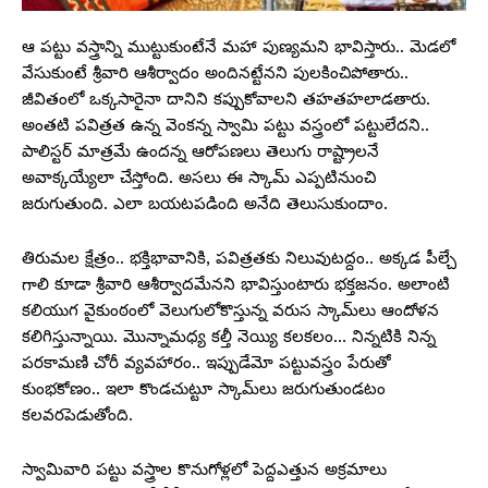
ఆ పట్టు వస్త్రాన్ని ముట్టుకుంటేనే మహా పుణ్యమని భావిస్తారు.. మెడలో
వేసుకుంటే శ్రీవారి ఆశీర్వాదం అందినట్టేనని పులకించిపోతారు..
జీవితంలో ఒక్కసారైనా దానిని కప్పుకోవాలని తహతహలాడతారు.
అంతటి పవిత్రత ఉన్న వెంకన్న స్వామి పట్టు వస్త్రంలో పట్టులేదని..
పాలిస్టర్‌ మాత్రమే ఉందన్న ఆరోపణలు తెలుగు రాష్ట్రాలనే
అవాక్కయ్యేలా చేస్తోంది. అసలు ఈ స్కామ్ ఎప్పటినుంచి
జరుగుతుంది. ఎలా బయటపడింది అనేది తెలుసుకుందాం.
తిరుమల క్షేత్రం.. భక్తిభావానికి, పవిత్రతకు నిలువుటద్దం.. అక్కడ పీల్చే
గాలి కూడా శ్రీవారి ఆశీర్వాదమేనని భావిస్తుంటారు భక్తజనం. అలాంటి
కలియుగ వైకుంఠంలో వెలుగులోకొస్తున్న వరుస స్కామ్‌లు ఆందోళన
కలిగిస్తున్నాయి. మొన్నామధ్య కల్తీ నెయ్యి కలకలం… నిన్నటికి నిన్న
పరకామణి చోరీ వ్యవహారం.. ఇప్పుడేమో పట్టువస్త్రం పేరుతో
కుంభకోణం.. ఇలా కొండచుట్టూ స్కామ్‌లు జరుగుతుండటం
కలవరపెడుతోంది.
స్వామివారి పట్టు వస్త్రాల కొనుగోళ్లలో పెద్దఎత్తున అక్రమాలు