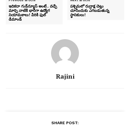
ఇదికదా గుడ్‌న్యూస్ అంటే.. వచ్చే
పశ్చిమలో రుద్రాక్ష చెట్లు
మార్చి నాటికి భారీగా ఉద్యోగ
చూసేందుకు ఎగబడుతున్న
నియామకాలు! వీరికి ఫుల్‌
స్థానికులు!
డిమాండ్
Rajini
SHARE POST: