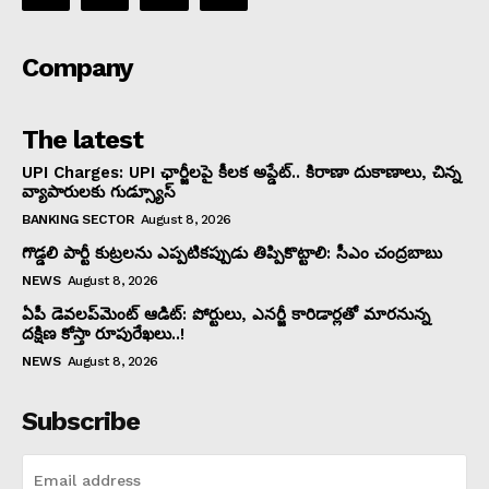
Company
The latest
UPI Charges: UPI ఛార్జీలపై కీలక అప్డేట్.. కిరాణా దుకాణాలు, చిన్న
వ్యాపారులకు గుడ్స్యూస్
BANKING SECTOR
August 8, 2026
గొడ్డలి పార్టీ కుట్రలను ఎప్పటికప్పుడు తిప్పికొట్టాలి: సీఎం చంద్రబాబు
NEWS
August 8, 2026
ఏపీ డెవలప్‌మెంట్ ఆడిట్: పోర్టులు, ఎనర్జీ కారిడార్లతో మారనున్న
దక్షిణ కోస్తా రూపురేఖలు..!
NEWS
August 8, 2026
Subscribe