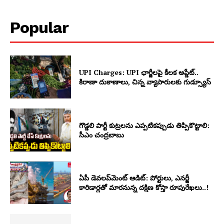
Popular
UPI Charges: UPI ఛార్జీలపై కీలక అప్డేట్..
కిరాణా దుకాణాలు, చిన్న వ్యాపారులకు గుడ్స్యూస్
గొడ్డలి పార్టీ కుట్రలను ఎప్పటికప్పుడు తిప్పికొట్టాలి:
సీఎం చంద్రబాబు
ఏపీ డెవలప్‌మెంట్ ఆడిట్: పోర్టులు, ఎనర్జీ
కారిడార్లతో మారనున్న దక్షిణ కోస్తా రూపురేఖలు..!