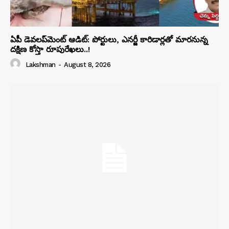
ఏపీ డెవలప్‌మెంట్ ఆడిట్: పోర్టులు, ఎనర్జీ కారిడార్లతో మారనున్న
దక్షిణ కోస్తా రూపురేఖలు..!
Lakshman
-
August 8, 2026