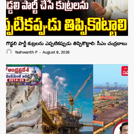
గొడ్డలి పార్టీ కుట్రలను ఎప్పటికప్పుడు తిప్పికొట్టాలి: సీఎం చంద్రబాబు
Yashwanth P
-
August 8, 2026