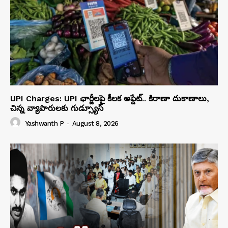
UPI Charges: UPI ఛార్జీలపై కీలక అప్డేట్.. కిరాణా దుకాణాలు,
చిన్న వ్యాపారులకు గుడ్స్యూస్
Yashwanth P
-
August 8, 2026