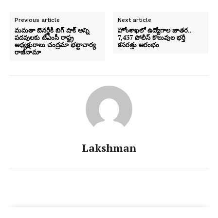
Previous article
Next article
మమతా బెనర్జీకి బిగ్ షాక్ అన్ని
హోంశాఖలో ఉద్యోగాల జాతర..
పదవులకు టీఎంసీ రాష్ట్ర
7,437 పోలీస్‌ కొలువుల భర్తీ
అధ్యక్షురాలు చంద్రమా భట్టాచార్య
కసరత్తు ఆరంభం
రాజీనామా
Lakshman