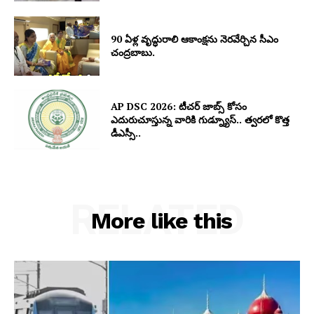
90 ఏళ్ల వృద్ధురాలి ఆకాంక్షను నెరవేర్చిన సీఎం
చంద్రబాబు.
AP DSC 2026: టీచర్ జాబ్స్ కోసం
ఎదురుచూస్తున్న వారికి గుడ్న్యూస్.. త్వరలో కొత్త
డీఎస్సీ..
RELATED
More like this