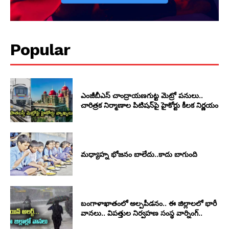
Popular
ఎంజీబీఎస్ చాంద్రాయణగుట్ట మెట్రో పనులు..
చారిత్రక నిర్మాణాల పిటిషన్‌పై హైకోర్టు కీలక నిర్ణయం
మధ్యాహ్న భోజనం బాలేదు..కాదు బాగుంది
బంగాళాఖాతంలో అల్పపీడనం.. ఈ జిల్లాలలో భారీ
వానలు.. విపత్తుల నిర్వహణ సంస్థ వార్నింగ్..