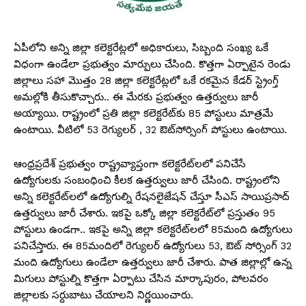
ఏపీలోని అన్ని జిల్లా కలెక్టరేట్లలో అధికారులు, సిబ్బంది సంఖ్య ఒకే
విధంగా ఉండేలా ప్రభుత్వం మార్పులు చేసింది. కొత్తగా ఏర్పాటైన రెండు
జిల్లాలు సహా మొత్తం 28 జిల్లా కలెక్టరేట్లలో ఒకే రకమైన కేడర్ స్ట్రెంగ్త్
అమల్లోకి తీసుకొచ్చారు.. ఈ మేరకు ప్రభుత్వం ఉత్తర్వులు జారీ
అయ్యాయి. రాష్ట్రంలో ప్రతి జిల్లా కలెక్టరేట్‌కు 85 పోస్టులు మాత్రమే
ఉంటాయి. వీటిలో 53 రెగ్యులర్ , 32 ఔట్‌సోర్సింగ్ పోస్టులు ఉంటాయి.
ఆంధ్రప్రదేశ్ ప్రభుత్వం రాష్ట్రవ్యాప్తంగా కలెక్టరేట్‌లలో పనిచేసే
ఉద్యోగులకు సంబంధించి కీలక ఉత్తర్వులు జారీ చేసింది. రాష్ట్రంలోని
అన్ని కలెక్టరేట్‌లలో ఉద్యోగుల్ని రేషనలైజేషన్ చేస్తూ సీఎస్ సాయిప్రసాద్
ఉత్తర్వులు జారీ చేశారు. ఇకపై ఒక్కో జిల్లా కలెక్టరేట్‌లో ప్రస్తుతం 95
పోస్టులు ఉండగా.. ఇకపై అన్ని జిల్లా కలెక్టరేట్‌లలో 85మంది ఉద్యోగులు
పనిచేస్తారు. ఈ 85మందిలో రెగ్యులర్‌ ఉద్యోగులు 53, ఔట్‌ సోర్సింగ్‌ 32
మంది ఉద్యోగులు ఉండేలా ఉత్తర్వులు జారీ చేశారు. పాత జిల్లాల్లో ఉన్న
మిగులు పోస్టుల్ని కొత్తగా ఏర్పాటు చేసిన మార్కాపురం, పోలవరం
జిల్లాలకు సర్దుబాటు చేయాలని నిర్ణయించారు.