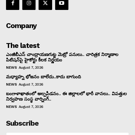
Company
The latest
ఎంజీబీఎస్ చాంద్రాయణగుట్ట మెట్రో పనులు.. చారిత్రక నిర్మాణాల
పిటిషన్‌పై హైకోర్టు కీలక నిర్ణయం
NEWS
August 7, 2026
మధ్యాహ్న భోజనం బాలేదు..కాదు బాగుంది
NEWS
August 7, 2026
బంగాళాఖాతంలో అల్పపీడనం.. ఈ జిల్లాలలో భారీ వానలు.. విపత్తుల
నిర్వహణ సంస్థ వార్నింగ్..
NEWS
August 7, 2026
Subscribe