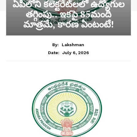
ఏపీలోని కలెక్టరేట్‌లలో ఉద్యోగుల
తగ్గింపు.. ఇకపై 85మంది
మాత్రమే, కారణ ఏంటంటే!
By:
Lakshman
July 6, 2026
Date: