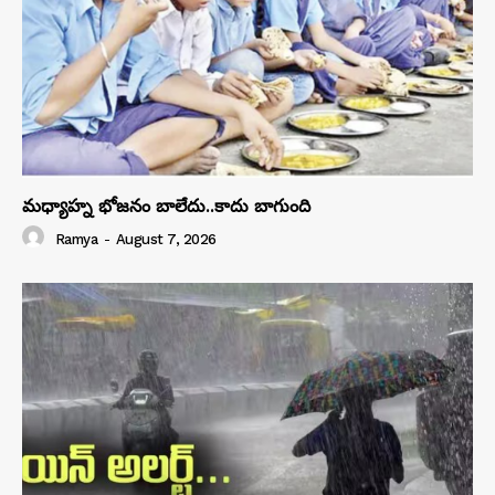
మధ్యాహ్న భోజనం బాలేదు..కాదు బాగుంది
Ramya
-
August 7, 2026