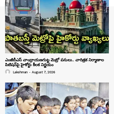
ఎంజీబీఎస్ చాంద్రాయణగుట్ట మెట్రో పనులు.. చారిత్రక నిర్మాణాల
పిటిషన్‌పై హైకోర్టు కీలక నిర్ణయం
Lakshman
-
August 7, 2026