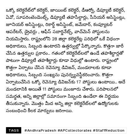
ఒక్కో కలెక్టరేట్‌లో కలెక్టర్, జాయింట్ కలెక్టర్, డీఆర్వో, డిప్యూటీ కలెక్టర్,
ఏవో, సూపరింటెండెంట్స్, డిప్యూటీ తహసీల్దార్లు, సీనియర్‌ అసిస్టెంట్లు,
జూనియర్‌ అసిస్టెంట్లు, రికార్డ్‌ అసిస్టెంట్, జమేదార్‌, కంప్యూటర్‌
ఆపరేటర్‌, డ్రైవర్లు , ఆఫీస్‌ సబార్డినేట్స్‌, వాచ్‌మెన్‌ పోస్టులను
నియమిస్తారు. రాష్ట్రంలోని 28 జిల్లా కలెక్టరేట్ల పరిధిలో ఒకే విధంగా
అధికారులు, సిబ్బంది ఉంటారని ఉత్తర్వుల్లో పేర్కొన్నారు. కొత్తగా జారీ
చేసిన ఉత్తర్వుల ప్రకారం.. గతంలో కలెక్టరేట్‌లలో ఉండే తహశీల్దార్లతో
పాటుగా డిప్యూటీ తహశీల్దార్లు కూడా విధుల్లో ఉంటారు. రాష్ట్రంలో
కొత్తగా ఏర్పాటు చేసిన రెవెన్యూ డివిజన్‌, మండలాలకు కూడా
అధికారులు, సిబ్బంది సంఖ్యను పునర్వ్యవస్థీకరించారు. కొత్తగా
ఏర్పాటుచేసిన ఒక్కో రెవెన్యూ డివిజన్‌కు 17 పోస్టులు ఉంటాయి.. అదే
మండలానికి అయితే 11 పోస్టులు మంజూరు చేశారు. పరిపాలనలో
సమర్థత, అన్ని జిల్లాల్లో సమానంగా సిబ్బంది ఉండేలా ఈ నిర్ణయం
తీసుకున్నారు. మొత్తం మీద అన్ని జిల్లా కలెక్టరేట్‌లలో ఉద్యోగులకు
సంబంధించి కీలక మార్పులు జరిగాయి.
TAGS
#AndhraPradesh #APCollectorates #StaffReduction