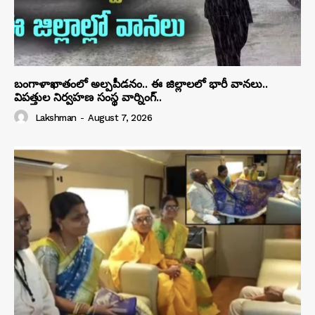
బంగాళాఖాతంలో అల్పపీడనం.. ఈ జిల్లాలలో భారీ వానలు..
విపత్తుల నిర్వహణ సంస్థ వార్నింగ్..
Lakshman
-
August 7, 2026