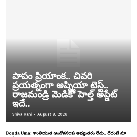
పాపం ప్రియాంక.. చివరి
ప్రయత్నంగా అప్నియా టెస్ట్..
రాజమండ్రి మెడికో హెల్త్ అప్డేట్
ఇదే..
Shiva Rani
-
August 8, 2026
Bonda Uma: శాంతియుత ఆందోళనలకు అభ్యంతరం లేదు.. లేదంటే మా