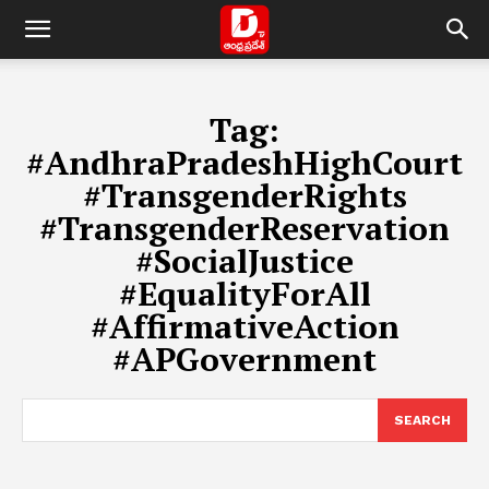
Tag:
#AndhraPradeshHighCourt
#TransgenderRights
#TransgenderReservation
#SocialJustice
#EqualityForAll
#AffirmativeAction
#APGovernment
SEARCH