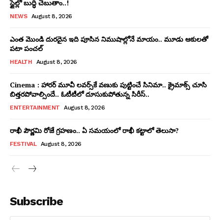
స్టైల్లో బుద్ధి చెబుతాం..!
NEWS
August 8, 2026
ఎంత మొండి దురదైన ఇది పూసిన నిముషాల్లోనే మాయం.. మూడు ఆకులతో
పటా పంచల్
HEALTH
August 8, 2026
Cinema : హారర్ మూవీ లవర్స్‏కే వణుకు పుట్టించే సినిమా.. క్రైమాక్స్ చూసి
బిత్తరపోవాల్సిందే.. ఓటీటీలో దూసుకుపోతున్న సిరీస్..
ENTERTAINMENT
August 8, 2026
రాఖీ పౌర్ణమి రోజే గ్రహణం.. ఏ సమయంలో రాఖీ కట్టాలో తెలుసా?
FESTIVAL
August 8, 2026
Subscribe