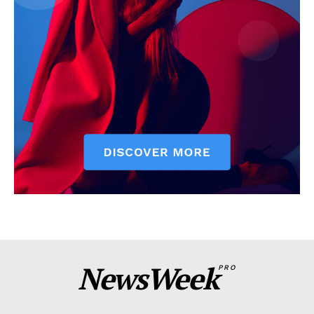
NewsWeek
PRO