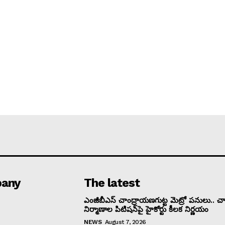
any
The latest
ఎంజీబీఎస్ చాంద్రాయణగుట్ట మెట్రో పనులు.. చార
నిర్మాణాల పిటిషన్‌పై హైకోర్టు కీలక నిర్ణయం
NEWS
August 7, 2026