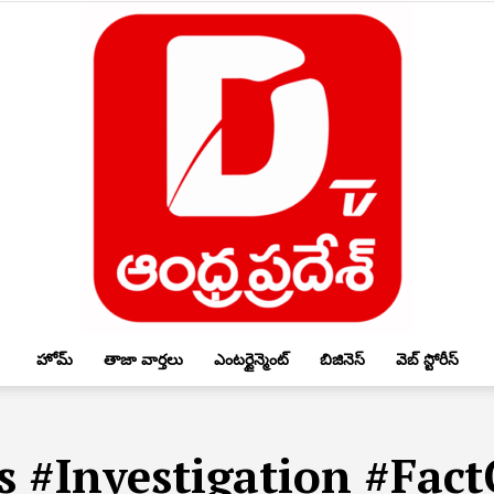
హోమ్
తాజా వార్తలు
ఎంటర్టైన్మెంట్
బిజినెస్
వెబ్ స్టోరీస్
DTV
 #Investigation #Fac