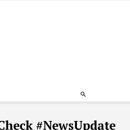
tCheck #NewsUpdate