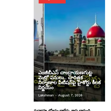
ఎంజీబీఎస్ చాంద్రాయణగుట్ట
మెట్రో పనులు.. చారిత్రక
నిర్మాణాల పిటిషన్‌పై హైకోర్టు కీలక
నిర్ణయం
Lakshman
-
August 7, 2026
మధ్యాహ్న భోజనం బాలేదు..కాదు బాగుంది