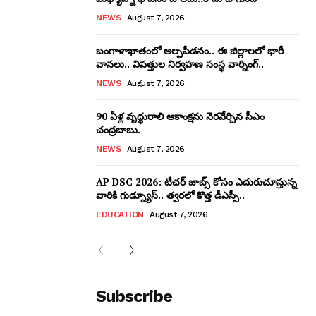
NEWS
August 7, 2026
బంగాళాఖాతంలో అల్పపీడనం.. ఈ జిల్లాలలో భారీ
వానలు.. విపత్తుల నిర్వహణ సంస్థ వార్నింగ్..
NEWS
August 7, 2026
90 ఏళ్ల వృద్ధురాలి ఆకాంక్షను నెరవేర్చిన సీఎం
చంద్రబాబు.
NEWS
August 7, 2026
AP DSC 2026: టీచర్ జాబ్స్ కోసం ఎదురుచూస్తున్న
వారికి గుడ్న్యూస్.. త్వరలో కొత్త డీఎస్సీ..
EDUCATION
August 7, 2026
Subscribe