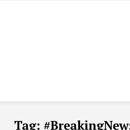
Tag:
#BreakingNews