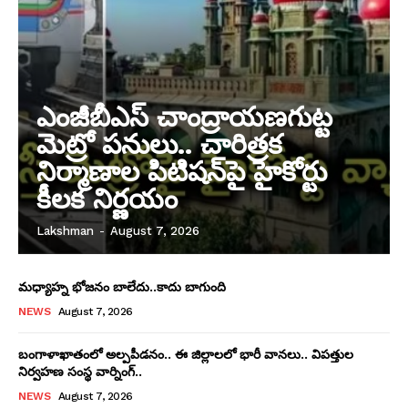
ఎంజీబీఎస్ చాంద్రాయణగుట్ట
మెట్రో పనులు.. చారిత్రక
నిర్మాణాల పిటిషన్‌పై హైకోర్టు
కీలక నిర్ణయం
Lakshman
-
August 7, 2026
మధ్యాహ్న భోజనం బాలేదు..కాదు బాగుంది
NEWS
August 7, 2026
బంగాళాఖాతంలో అల్పపీడనం.. ఈ జిల్లాలలో భారీ వానలు.. విపత్తుల
నిర్వహణ సంస్థ వార్నింగ్..
NEWS
August 7, 2026