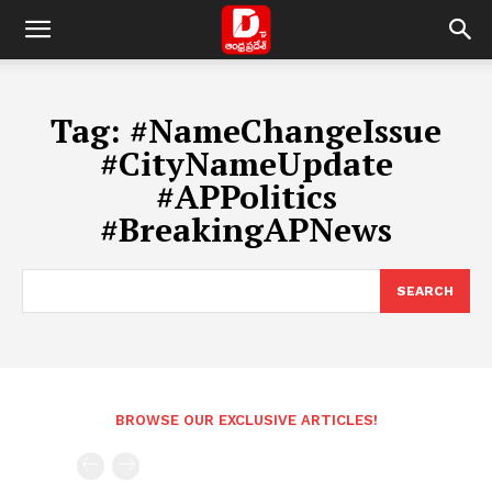
Tag:
#NameChangeIssue
#CityNameUpdate
#APPolitics
#BreakingAPNews
SEARCH
BROWSE OUR EXCLUSIVE ARTICLES!