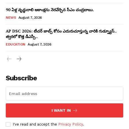
90 ఏళ్ల వృద్ధురాలి ఆకాంక్షను నెరవేర్చిన సీఎం చంద్రబాబు.
NEWS
August 7, 2026
AP DSC 2026: టీచర్ జాబ్స్ కోసం ఎదురుచూస్తున్న వారికి గుడ్న్యూస్..
త్వరలో కొత్త డీఎస్సీ..
EDUCATION
August 7, 2026
Subscribe
I WANT IN
I've read and accept the
Privacy Policy
.