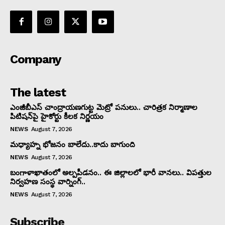
Company
The latest
ఎంజీబీఎస్ చాంద్రాయణగుట్ట మెట్రో పనులు.. చారిత్రక నిర్మాణాల
పిటిషన్‌పై హైకోర్టు కీలక నిర్ణయం
NEWS
August 7, 2026
మధ్యాహ్న భోజనం బాలేదు..కాదు బాగుంది
NEWS
August 7, 2026
బంగాళాఖాతంలో అల్పపీడనం.. ఈ జిల్లాలలో భారీ వానలు.. విపత్తుల
నిర్వహణ సంస్థ వార్నింగ్..
NEWS
August 7, 2026
Subscribe