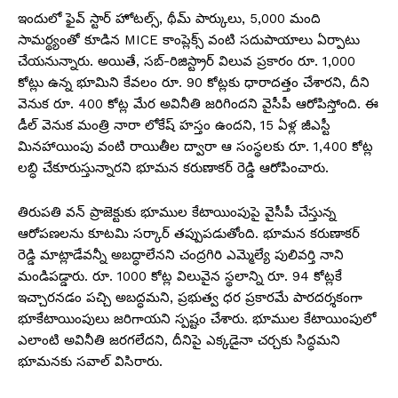
ఇందులో ఫైవ్ స్టార్ హోటల్స్, థీమ్ పార్కులు, 5,000 మంది
సామర్థ్యంతో కూడిన MICE కాంప్లెక్స్ వంటి సదుపాయాలు ఏర్పాటు
చేయనున్నారు. అయితే, సబ్-రిజిస్ట్రార్ విలువ ప్రకారం రూ. 1,000
కోట్లు ఉన్న భూమిని కేవలం రూ. 90 కోట్లకు ధారాదత్తం చేశారని, దీని
వెనుక రూ. 400 కోట్ల మేర అవినీతి జరిగిందని వైసీపీ ఆరోపిస్తోంది. ఈ
డీల్ వెనుక మంత్రి నారా లోకేష్ హస్తం ఉందని, 15 ఏళ్ల జీఎస్టీ
మినహాయింపు వంటి రాయితీల ద్వారా ఆ సంస్థలకు రూ. 1,400 కోట్ల
లబ్ధి చేకూరుస్తున్నారని భూమన కరుణాకర్ రెడ్డి ఆరోపించారు.
తిరుపతి వన్ ప్రాజెక్టుకు భూముల కేటాయింపుపై వైసీపీ చేస్తున్న
ఆరోపణలను కూటమి సర్కార్ తప్పుపడుతోంది. భూమన కరుణాకర్
రెడ్డి మాట్లాడేవన్నీ అబద్ధాలేనని చంద్రగిరి ఎమ్మెల్యే పులివర్తి నాని
మండిపడ్డారు. రూ. 1000 కోట్ల విలువైన స్థలాన్ని రూ. 94 కోట్లకే
ఇచ్చారనడం పచ్చి అబద్ధమని, ప్రభుత్వ ధర ప్రకారమే పారదర్శకంగా
భూకేటాయింపులు జరిగాయని స్పష్టం చేశారు. భూముల కేటాయింపులో
ఎలాంటి అవినీతి జరగలేదని, దీనిపై ఎక్కడైనా చర్చకు సిద్ధమని
భూమనకు సవాల్ విసిరారు.