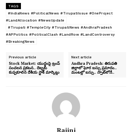
TAGS
#IndiaNews #PoliticalNews #TirupatiIssue #OneProject
#LandAllocation #NewsUpdate
#Tirupati #TempleCity #TirupatiNews #AndhraPradesh
#APPolitics #PoliticalClash #LandRow #LandControversy
#BreakingNews
Previous article
Next article
Stock Market: యుద్ధంపై ట్రంప్
Andhra Pradesh: తిరుపతి
సంచలన ప్రకటన.. దెబ్బకు
జిల్లాలో ఘోర బస్సు ప్రమాదం..
కుప్పకూలిన దేశీయ స్టాక్ మార్కెట్లు
మంటల్లో బస్సు.. స్పాట్‌లోనే..
Rajini