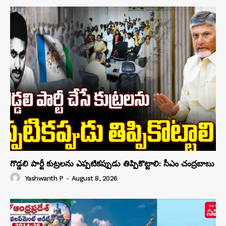
గొడ్డలి పార్టీ కుట్రలను ఎప్పటికప్పుడు తిప్పికొట్టాలి: సీఎం చంద్రబాబు
Yashwanth P
-
August 8, 2026