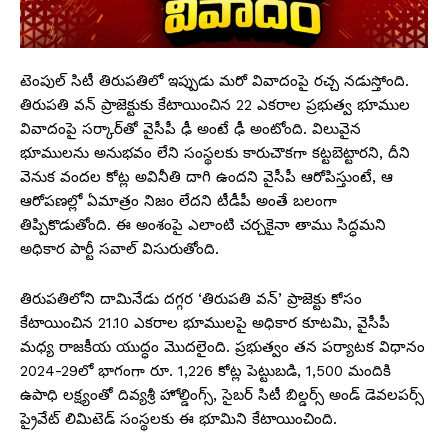
టెంపుల్ సిటీ తిరుపతిలో ఇప్పుడు మరో వివాదంపై రచ్చ నడుస్తోంది.
తిరుపతి వన్ ప్రాజెక్టుకు కేటాయించిన 22 ఎకరాల ప్రభుత్వ భూముల
వివాదంపై సర్కార్‌తో వైసీపీ ఢీ అంటే ఢీ అంటోంది. విలువైన
భూములను అనుభవం లేని సంస్థలకు కారుచౌకగా కట్టబెట్టారని, దీని
వెనుక వందల కోట్ల అవినీతి దాగి ఉందని వైసీపీ ఆరోపిస్తుంటే, ఆ
ఆరోపణల్లో ఏమాత్రం నిజం లేదని టీడీపీ అంతే బలంగా
తిప్పికొడుతోంది. ఈ అంశంపై ఎలాంటి చర్చకైనా తాము సిద్ధమని
అధికార పార్టీ సవాల్ విసురుతోంది.
తిరుపతిలోని దామినేడు దగ్గర ‘తిరుపతి వన్’ ప్రాజెక్టు కోసం
కేటాయించిన 21.10 ఎకరాల భూములపై అధికార కూటమి, వైసీపీ
మధ్య రాజకీయ యుద్ధం మొదలైంది. ప్రభుత్వం తన పర్యాటక విధానం
2024-29లో భాగంగా రూ. 1,226 కోట్ల పెట్టుబడి, 1,500 మందికి
ఉపాధి లక్ష్యంతో దివ్యశ్రీ హోల్డింగ్స్, సైబర్ సిటీ బిల్డర్స్ అండ్ డెవలపర్స్
ప్రైవేట్ లిమిటెడ్ సంస్థలకు ఈ భూమిని కేటాయించింది.