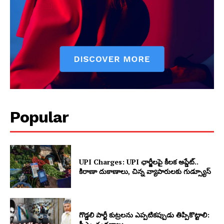
Popular
UPI Charges: UPI ఛార్జీలపై కీలక అప్డేట్..
కిరాణా దుకాణాలు, చిన్న వ్యాపారులకు గుడ్స్యూస్
గొడ్డలి పార్టీ కుట్రలను ఎప్పటికప్పుడు తిప్పికొట్టాలి: