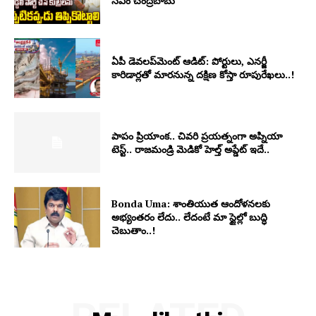
సీఎం చంద్రబాబు
ఏపీ డెవలప్‌మెంట్ ఆడిట్: పోర్టులు, ఎనర్జీ
కారిడార్లతో మారనున్న దక్షిణ కోస్తా రూపురేఖలు..!
పాపం ప్రియాంక.. చివరి ప్రయత్నంగా అప్నియా
టెస్ట్.. రాజమండ్రి మెడికో హెల్త్ అప్డేట్ ఇదే..
Bonda Uma: శాంతియుత ఆందోళనలకు
అభ్యంతరం లేదు.. లేదంటే మా స్టైల్లో బుద్ధి
చెబుతాం..!