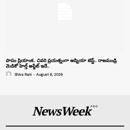
పాపం ప్రియాంక.. చివరి ప్రయత్నంగా అప్నియా టెస్ట్.. రాజమండ్రి
మెడికో హెల్త్ అప్డేట్ ఇదే..
Shiva Rani
-
August 8, 2026
NewsWeek
PRO