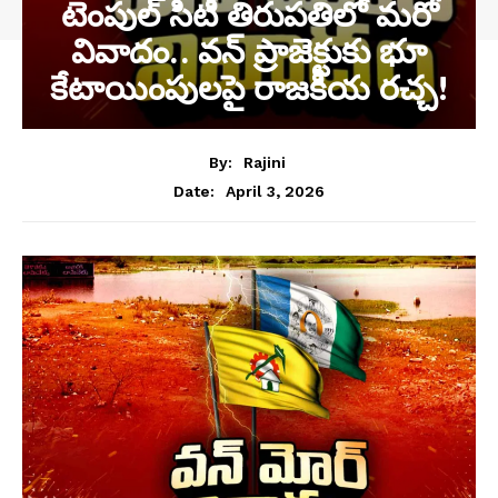
టెంపుల్ సిటీ తిరుపతిలో మరో
వివాదం.. వన్ ప్రాజెక్టుకు భూ
కేటాయింపులపై రాజకీయ రచ్చ!
By:
Rajini
April 3, 2026
Date: