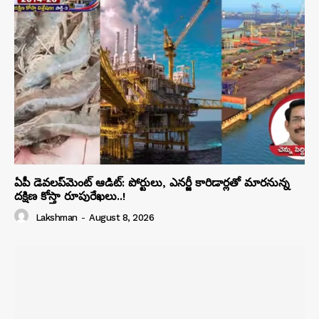
ఏపీ డెవలప్‌మెంట్ ఆడిట్: పోర్టులు, ఎనర్జీ కారిడార్లతో మారనున్న
దక్షిణ కోస్తా రూపురేఖలు..!
Lakshman
-
August 8, 2026