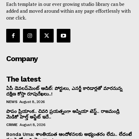
Each template in our ever growing studio library can be
added and moved around within any page effortlessly with
one click.
Company
The latest
ఏపీ డెవలప్‌మెంట్ ఆడిట్: పోర్టులు, ఎనర్జీ కారిడార్లతో మారనున్న
దక్షిణ కోస్తా రూపురేఖలు..!
NEWS
August 8, 2026
పాపం ప్రియాంక.. చివరి ప్రయత్నంగా అప్నియా టెస్ట్.. రాజమండ్రి
మెడికో హెల్త్ అప్డేట్ ఇదే..
CRIME
August 8, 2026
Bonda Uma: శాంతియుత ఆందోళనలకు అభ్యంతరం లేదు.. లేదంటే