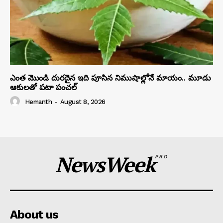
ఎంత మొండి దురదైన ఇది పూసిన నిముషాల్లోనే మాయం.. మూడు
ఆకులతో పటా పంచల్
Hemanth
-
August 8, 2026
NewsWeek
PRO
About us