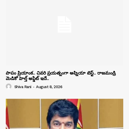
పాపం ప్రియాంక.. చివరి ప్రయత్నంగా అప్నియా టెస్ట్.. రాజమండ్రి
మెడికో హెల్త్ అప్డేట్ ఇదే..
Shiva Rani
-
August 8, 2026