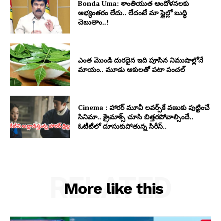
Bonda Uma: శాంతియుత ఆందోళనలకు
అభ్యంతరం లేదు.. లేదంటే మా స్టైల్లో బుద్ధి
చెబుతాం..!
ఎంత మొండి దురదైన ఇది పూసిన నిముషాల్లోనే
మాయం.. మూడు ఆకులతో పటా పంచల్
Cinema : హారర్ మూవీ లవర్స్‏కే వణుకు పుట్టించే
సినిమా.. క్రైమాక్స్ చూసి బిత్తరపోవాల్సిందే..
ఓటీటీలో దూసుకుపోతున్న సిరీస్..
RELATED
More like this