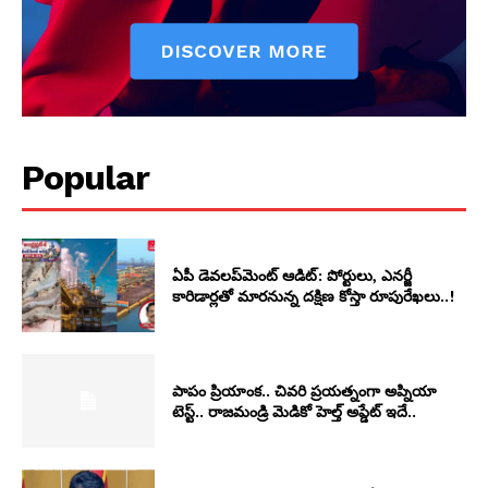
Popular
ఏపీ డెవలప్‌మెంట్ ఆడిట్: పోర్టులు, ఎనర్జీ
కారిడార్లతో మారనున్న దక్షిణ కోస్తా రూపురేఖలు..!
పాపం ప్రియాంక.. చివరి ప్రయత్నంగా అప్నియా
టెస్ట్.. రాజమండ్రి మెడికో హెల్త్ అప్డేట్ ఇదే..