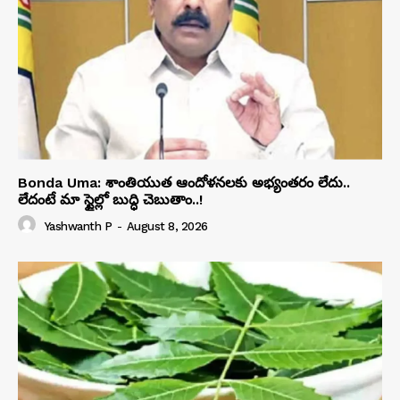
Bonda Uma: శాంతియుత ఆందోళనలకు అభ్యంతరం లేదు..
లేదంటే మా స్టైల్లో బుద్ధి చెబుతాం..!
Yashwanth P
-
August 8, 2026