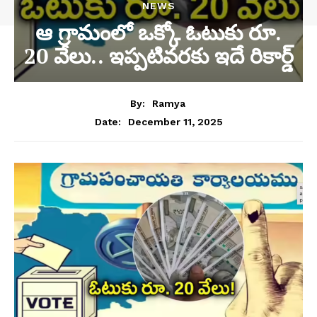
NEWS
ఆ గ్రామంలో ఒక్కో ఓటుకు రూ.
20 వేలు.. ఇప్పటివరకు ఇదే రికార్డ్
By:
Ramya
December 11, 2025
Date: