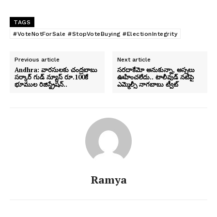
TAGS
#VoteNotForSale #StopVoteBuying #ElectionIntegrity
Previous article
Next article
Andhra: వారసులకు చంద్రబాబు
సరదాకేమో అనుకున్నా, అస్సలు
సర్కార్ గుడ్ న్యూస్ రూ.100కే
ఊహించలేదు.. టాలీవుడ్ నటిపై
భూముల రిజిస్ట్రేషన్..
ఎమ్మెల్సీ నాగబాబు ట్వీట్
Ramya