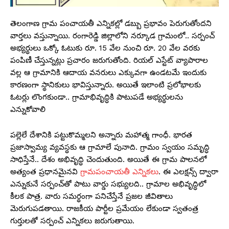
తెలంగాణ గ్రామ పంచాయతీ ఎన్నికల్లో డబ్బు ప్రభావం పెరుగుతోందని
వార్తలు వస్తున్నాయి. రంగారెడ్డి జిల్లాలోని నర్కూడ గ్రామంలో.. సర్పంచ్
అభ్యర్థులు ఒక్కో ఓటుకు రూ. 15 వేల నుంచి రూ. 20 వేల వరకు
పంపిణీ చేస్తున్నట్లు ప్రచారం జరుగుతోంది. రియల్ ఎస్టేట్ వ్యాపారాల
వల్ల ఆ గ్రామానికి ఆదాయ వనరులు ఎక్కువగా ఉండటమే ఇందుకు
కారణంగా స్థానికులు భావిస్తున్నారు. అయితే ఇలాంటి ప్రలోభాలకు
ఓటర్లు లొంగకుండా.. గ్రామాభివృద్ధికి పాటుపడే అభ్యర్థులను
ఎన్నుకోవాలి
పల్లెలే దేశానికి పట్టుకొమ్మలని అన్నారు మహాత్మ గాంధీ. భారత
ప్రజాస్వామ్య వ్యవస్థకు ఆ గ్రామాలే పునాది. గ్రామం స్వయం సమృద్ధి
సాధిస్తేనే.. దేశం అభివృద్ధి చెందుతుంది. అయితే ఈ గ్రామ పాలనలో
అత్యంత ప్రధానమైనవి
గ్రామపంచాయతీ ఎన్నికలు
. ఈ ఎలక్షన్స్ ద్వారా
ఎన్నుకునే సర్పంచ్‌తో పాటు వార్డు సభ్యులది.. గ్రామాల అభివృద్ధిలో
కీలక పాత్ర. వారు సమర్థంగా పనిచేస్తేనే ప్రజల జీవితాలు
మెరుగుపడతాయి. రాజకీయ పార్టీల ప్రమేయం లేకుండా స్వతంత్ర
గుర్తులతో సర్పంచ్ ఎన్నికలు జరుగుతాయి.