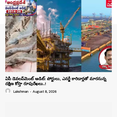
ఏపీ డెవలప్‌మెంట్ ఆడిట్: పోర్టులు, ఎనర్జీ కారిడార్లతో మారనున్న
దక్షిణ కోస్తా రూపురేఖలు..!
Lakshman
-
August 8, 2026