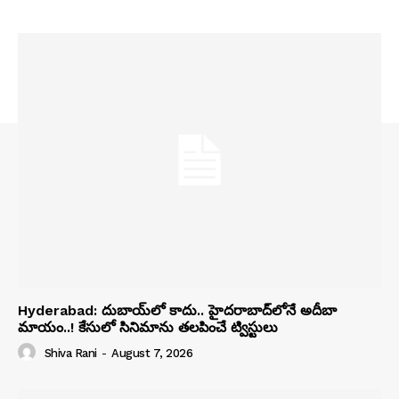
Hyderabad: దుబాయ్‌లో కాదు.. హైదరాబాద్‌లోనే అదీబా
మాయం..! కేసులో సినిమాను తలపించే ట్విస్టులు
Shiva Rani
-
August 7, 2026