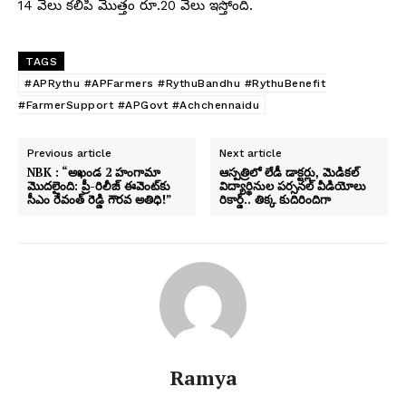
14 వేలు కలిపి మొత్తం రూ.20 వేలు ఇస్తోంది.
TAGS
#APRythu #APFarmers #RythuBandhu #RythuBenefit
#FarmerSupport #APGovt #Achchennaidu
Previous article
Next article
NBK : “అఖండ 2 హంగామా
ఆస్పత్రిలో లేడీ డాక్టర్లు, మెడికల్
మొదలైంది: ప్రీ-రిలీజ్ ఈవెంట్‌కు
విద్యార్థినుల పర్సనల్ వీడియోలు
సీఎం రేవంత్ రెడ్డి గౌరవ అతిధి!”
రికార్డ్.. తిక్క కుదిరిందిగా
Ramya