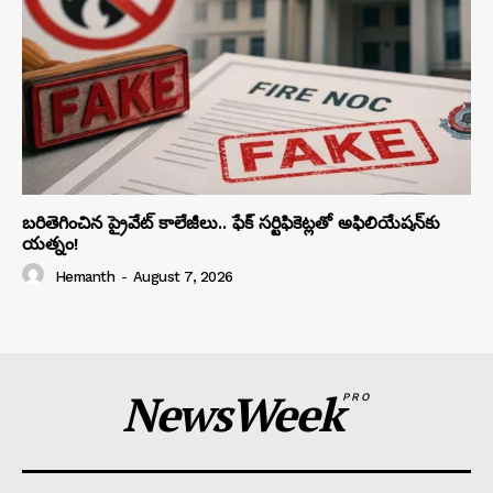
బరితెగించిన ప్రైవేట్ కాలేజీలు.. ఫేక్ సర్టిఫికెట్లతో అఫిలియేషన్‌కు
యత్నం!
Hemanth
-
August 7, 2026
NewsWeek
PRO