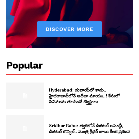
Popular
Hyderabad: దుబాయ్‌లో కాదు..
హైదరాబాద్‌లోనే అదీబా మాయం..! కేసులో
సినిమాను తలపించే ట్విస్టులు
Sridhar Babu: త్వరలోనే డిజిటల్ అసెంబ్లీ,
డిజిటల్ కౌన్సిల్.. మంత్రి శ్రీధర్ బాబు కీలక ప్రకటన