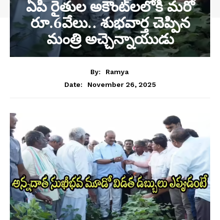
ఏపీ రైతుల అకౌంట్‌లలోకి మరో
రూ.6వేలు.. శుభవార్త చెప్పిన
మంత్రి అచ్చెన్నాయుడు
By:
Ramya
November 26, 2025
Date: