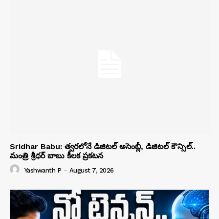
Sridhar Babu: త్వరలోనే డిజిటల్ అసెంబ్లీ, డిజిటల్ కౌన్సిల్..
మంత్రి శ్రీధర్ బాబు కీలక ప్రకటన
Yashwanth P
-
August 7, 2026