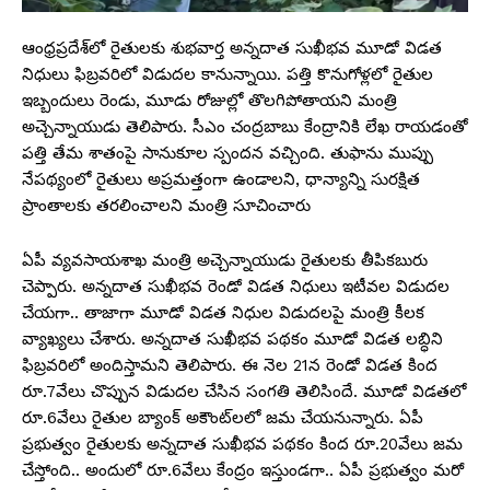
ఆంధ్రప్రదేశ్‌లో రైతులకు శుభవార్త అన్నదాత సుఖీభవ మూడో విడత
నిధులు ఫిబ్రవరిలో విడుదల కానున్నాయి. పత్తి కొనుగోళ్లలో రైతుల
ఇబ్బందులు రెండు, మూడు రోజుల్లో తొలగిపోతాయని మంత్రి
అచ్చెన్నాయుడు తెలిపారు. సీఎం చంద్రబాబు కేంద్రానికి లేఖ రాయడంతో
పత్తి తేమ శాతంపై సానుకూల స్పందన వచ్చింది. తుఫాను ముప్పు
నేపథ్యంలో రైతులు అప్రమత్తంగా ఉండాలని, ధాన్యాన్ని సురక్షిత
ప్రాంతాలకు తరలించాలని మంత్రి సూచించారు
ఏపీ వ్యవసాయశాఖ మంత్రి అచ్చెన్నాయుడు రైతులకు తీపికబురు
చెప్పారు. అన్నదాత సుఖీభవ రెండో విడత నిధులు ఇటీవల విడుదల
చేయగా.. తాజాగా మూడో విడత నిధుల విడుదలపై మంత్రి కీలక
వ్యాఖ్యలు చేశారు. అన్నదాత సుఖీభవ పథకం మూడో విడత లబ్ధిని
ఫిబ్రవరిలో అందిస్తామని తెలిపారు. ఈ నెల 21న రెండో విడత కింద
రూ.7వేలు చొప్పున విడుదల చేసిన సంగతి తెలిసిందే. మూడో విడతలో
రూ.6వేలు రైతుల బ్యాంక్ అకౌంట్‌లలో జమ చేయనున్నారు. ఏపీ
ప్రభుత్వం రైతులకు అన్నదాత సుఖీభవ పథకం కింద రూ.20వేలు జమ
చేస్తోంది.. అందులో రూ.6వేలు కేంద్రం ఇస్తుండగా.. ఏపీ ప్రభుత్వం మరో