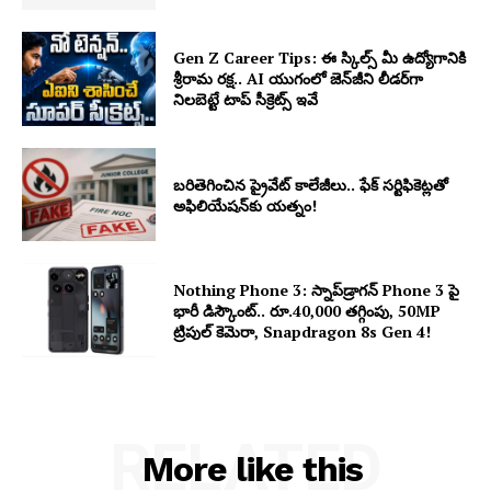
Gen Z Career Tips: ఈ స్కిల్స్ మీ ఉద్యోగానికి
శ్రీరామ రక్ష.. AI యుగంలో జెన్‌జీని లీడర్‌గా
నిలబెట్టే టాప్ సీక్రెట్స్ ఇవే
బరితెగించిన ప్రైవేట్ కాలేజీలు.. ఫేక్ సర్టిఫికెట్లతో
అఫిలియేషన్‌కు యత్నం!
Nothing Phone 3: స్నాప్‌డ్రాగన్ Phone 3 పై
భారీ డిస్కౌంట్.. రూ.40,000 తగ్గింపు, 50MP
ట్రిపుల్ కెమెరా, Snapdragon 8s Gen 4!
RELATED
More like this