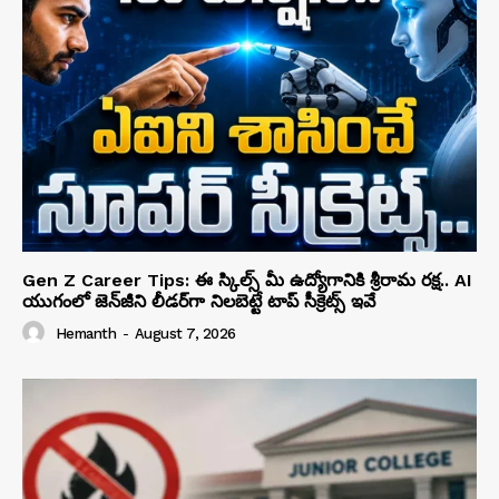
Gen Z Career Tips: ఈ స్కిల్స్ మీ ఉద్యోగానికి శ్రీరామ రక్ష.. AI
యుగంలో జెన్‌జీని లీడర్‌గా నిలబెట్టే టాప్ సీక్రెట్స్ ఇవే
Hemanth
-
August 7, 2026