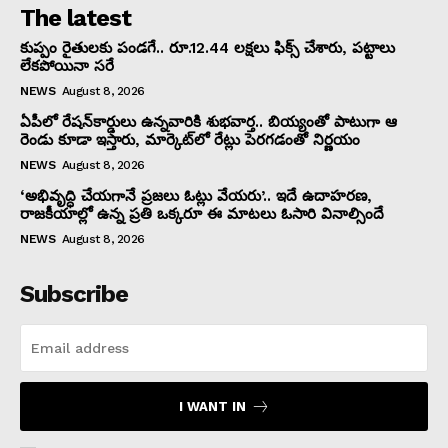
The latest
కుప్పం రైతులకు పండగే.. రూ.12.44 లక్షలు ఫిక్స్ చేశారు, పట్టాలు
లేకపోయినా సరే
NEWS
August 8, 2026
ఏపీలో రేషన్‌కార్డులు ఉన్నవారికి శుభవార్త.. బియ్యంతో పాటుగా ఆ
రెండు కూడా ఇస్తారు, మార్కెట్‌లో రేట్లు పెరగడంతో నిర్ణయం
NEWS
August 8, 2026
‘అభివృద్ధి చేయగానే ప్రజలు ఓట్లు వేయరు’.. ఇదే ఉదాహరణ,
రాజకీయాల్లో ఉన్న ప్రతి ఒక్కరూ ఈ మాటలు ఓసారి వినాల్సిందే
NEWS
August 8, 2026
Subscribe
I WANT IN