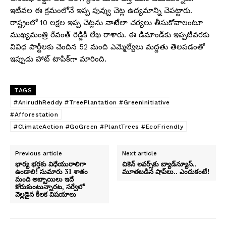
ఇటీవల
ఈ క్రమంలోనే ఇప్ప పువ్వు చెట్ల ఉద్యమాన్ని చెపట్టారు.
రాష్ట్రంలో 10 లక్షల ఇప్ప చెట్లను నాటేలా చర్యలు తీసుకోవాలంటూ
ముఖ్యమంత్రి రేవంత్ రెడ్డికి లేఖ రాశారు. ఈ డిమాండ్‌కు ఇప్పటివరకు
వివిధ పార్టీలకు చెందిన 52 మంది ఎమ్మెల్యేలు మద్దతు తెలపడంతో
ఇప్పుడు హాట్ టాపిక్‌గా మారింది.
TAGS
#AnirudhReddy #TreePlantation #GreenInitiative
#Afforestation
#ClimateAction #GoGreen #PlantTrees #EcoFriendly
Previous article
Next article
భార్య భర్తకు విధేయురాలిగా
చికెన్ లవర్స్‌కు బ్యాడ్‌న్యూస్..
ఉండాలి! సుమారు 31 శాతం
మూతబడిన షాప్‌లు.. ఎందుకంటే!
మంది అబ్బాయిలు ఇదే
కోరుకుంటున్నారట, సర్వేలో
వెల్లడైన కీలక విషయాలు