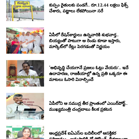
కుప్పం రైతులకు పండగే.. రూ.12.44 లక్షలు ఫిక్స్
చేశారు, పట్టాలు లేకపోయినా సరే
ఏపీలో రేషన్‌కార్డులు ఉన్నవారికి శుభవార్త..
బియ్యంతో పాటుగా ఆ రెండు కూడా ఇస్తారు,
మార్కెట్‌లో రేట్లు పెరగడంతో నిర్ణయం
‘అభివృద్ధి చేయగానే ప్రజలు ఓట్లు వేయరు’.. ఇదే
ఉదాహరణ, రాజకీయాల్లో ఉన్న ప్రతి ఒక్కరూ ఈ
మాటలు ఓసారి వినాల్సిందే
ఏపీలోని ఆ సముద్ర తీర ప్రాంతంలో ఎయిర్‌పోర్ట్..
ముఖ్యమంత్రి చంద్రబాబు కీలక ప్రకటన
ఆంధ్రప్రదేశ్ ఐఏఎస్‌ల బదిలీలలో ఆసక్తికర
పరిణామం.. ఆమ్రపాలికి నో పోస్టింగ్, దీర్ఘకాలంగా