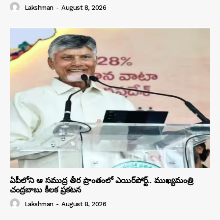
Lakshman
-
August 8, 2026
ఏపీలోని ఆ సముద్ర తీర ప్రాంతంలో ఎయిర్‌పోర్ట్.. ముఖ్యమంత్రి
చంద్రబాబు కీలక ప్రకటన
Lakshman
-
August 8, 2026