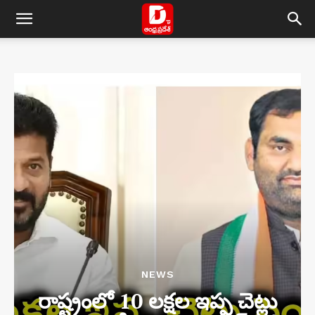
NEWS
రాష్ట్రంలో 10 లక్షల ఇప్ప చెట్లు