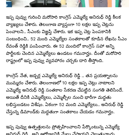
ఇప్ప పువ్వు గురించి మరోసారి కాంగ్రెస్ ఎమ్మెల్యే అనిరుధ్ రెడ్డి కీలక
వ్యాఖ్యలు చేశారు. తెలంగాణ వ్యాప్తంగా 10 లక్షల ఇప్ప చెట్లను
పెంచాలని.. సీఎంకు విజ్ఞప్తి చేశారు. ఇక ఇప్ప చెట్ల పెంపకానికి
సంబంధించి.. 52 మంది ఎమ్మెల్యేల సంతకాలతో కూడిన లేఖను సీఎం
రేవంత్ రెడ్డికి పంపించారు. ఈ 52 మందిలో కాంగ్రెస్ సహా అన్ని
పార్టీలకు చెందిన ఎమ్మెల్యేలు ఉండటం గమనార్హం. దీంతో మరోసారి
రాష్ట్రంలో ఇప్ప పువ్వు వ్యవహారం చర్చకు దారి తీస్తోంది.
కాంగ్రెస్ నేత, జడ్చర్ల ఎమ్మెల్యే అనిరుధ్ రెడ్డి .. తన ప్రయత్నాలను
ముమ్మరం చేశారు. తెలంగాణలో 10 లక్షల ఇప్ప చెట్లు నాటాలని
ఎమ్మెల్యే అనిరుధ్ రెడ్డి సంతకాల సేకరణ చేపట్టిన సంగతి తెలిసిందే.
అయితే దీనికి ఎమ్మెల్యేలు, ఎమ్మెల్సీల నుంచి భారీగా మద్దతు
లభిస్తుండటం విశేషం. ఏకంగా 52 మంది ఎమ్మెల్యేలు.. అనిరుధ్ రెడ్డి
చేస్తున్న డిమాండ్‌కు మద్దతుగా సంతకాలు చేయడం గమనార్హం.
ఇప్ప పువ్వు ఉత్పత్తులను ప్రోత్సహించాలని పేర్కొంటున్న ఎమ్మెల్యే
అనిరుధ్ రెడ్డి.. అవి ఆరోగ్యానికి మేలు చేస్తాయని చెబుతున్నారు.