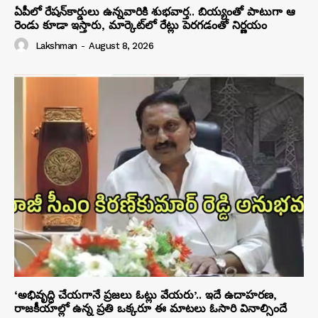
ఏపీలో రేషన్‌కార్డులు ఉన్నవారికి శుభవార్త.. బియ్యంతో పాటుగా ఆ
రెండు కూడా ఇస్తారు, మార్కెట్‌లో రేట్లు పెరగడంతో నిర్ణయం
Lakshman
-
August 8, 2026
‘అభివృద్ధి చేయగానే ప్రజలు ఓట్లు వేయరు’.. ఇదే ఉదాహరణ,
రాజకీయాల్లో ఉన్న ప్రతి ఒక్కరూ ఈ మాటలు ఓసారి వినాల్సిందే