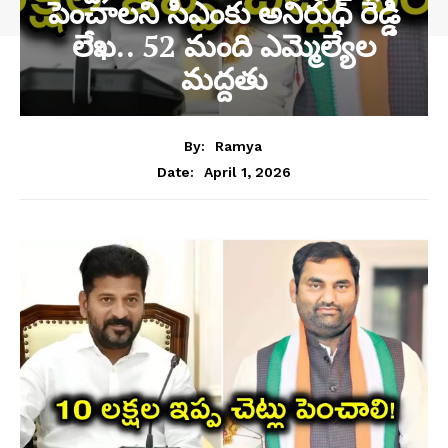
పెంచాలని సీఎంకు అనిరుధ్ రెడ్డి
లేఖ.. 52 మంది ఎమ్మెల్యేల
మద్దతు
By:
Ramya
April 1, 2026
Date: