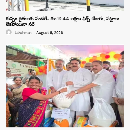
కుప్పం రైతులకు పండగే.. రూ.12.44 లక్షలు ఫిక్స్ చేశారు, పట్టాలు
లేకపోయినా సరే
Lakshman
-
August 8, 2026