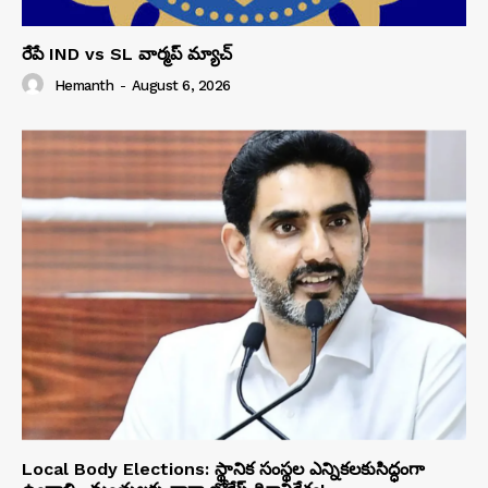
రేపే IND vs SL వార్మప్ మ్యాచ్
Hemanth
-
August 6, 2026
Local Body Elections: స్థానిక సంస్థల ఎన్నికలకుసిద్ధంగా