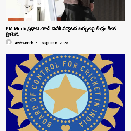
PM Modi: ప్రధాని మోడీ విదేశీ పర్యటన ఖర్చులపై కేంద్రం కీలక
ప్రకటన..
Yashwanth P
-
August 6, 2026