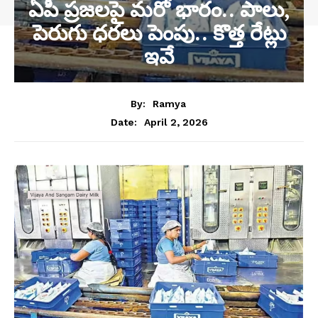
ఏపీ ప్రజలపై మరో భారం.. పాలు,
పెరుగు ధరలు పెంపు.. కొత్త రేట్లు
ఇవే
By:
Ramya
April 2, 2026
Date: