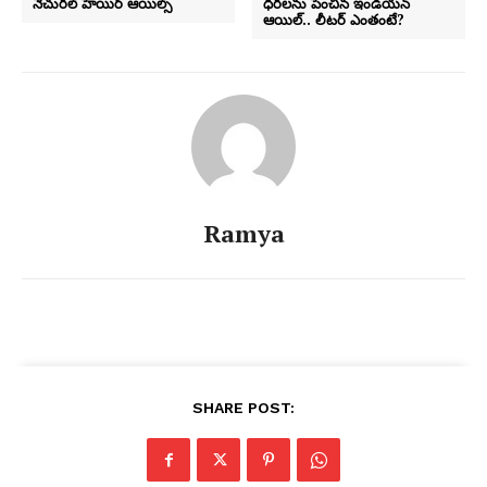
నేచురల్‌ హెయిర్‌ ఆయిల్స్‌
ధరలను పెంచిన ఇండియన్
ఆయిల్.. లీటర్ ఎంతంటే?
Ramya
SHARE POST: