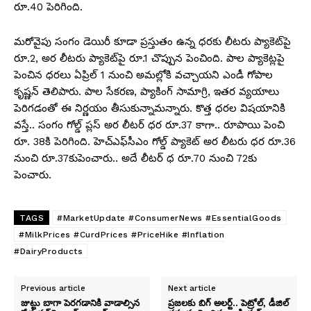
రూ.40 పెరిగింది.
మరోవైపు సంగం డెయిరీ కూడా ప్రస్తుతం ఉన్న ధరకు లీటరు ప్యాకెట్‌పై
రూ.2, అర లీటరు ప్యాకెట్‌పై రూ.1 చొప్పున పెంచింది. పాల ప్యాకెట్లపై
పెంచిన ధరలు ఏప్రిల్ 1 నుంచి అమల్లోకి వచ్చాయని ఎండీ గోపాల
కృష్ణన్‌ తెలిపారు. పాల సేకరణ, ప్యాకింగ్‌ సామాగ్రి, ఇతర వ్యయాలు
పెరిగడంతో ఈ నిర్ణయం తీసుకున్నామన్నారు. కొత్త ధరల విషయానికి
వస్తే.. సంగం గోల్డ్‌ ప్లస్‌ అర లీటర్ ధర రూ.37 కాగా.. రూపాయి పెంచి
రూ. 38కి పెరిగింది. హెచ్‌ఎఫ్‌సీఎం గోల్డ్‌ ప్యాకెట్‌ అర లీటరు ధర రూ.36
నుంచి రూ.37కుపెంచారు.. అదే లీటర్ ధ రూ.70 నుంచి 72కు
పెంచారు.
TAGS
#MarketUpdate #ConsumerNews #EssentialGoods
#MilkPrices #CurdPrices #PriceHike #Inflation
#DairyProducts
Previous article
Next article
జుట్టు బాగా పెరగడానికి వాడాల్సిన
ప్రజలకు బిగ్‌ అలర్ట్.. పెట్రోల్, డీజిల్