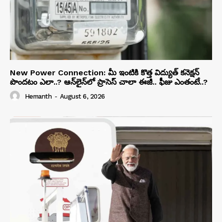
New Power Connection: మీ ఇంటికి కొత్త విద్యుత్ కనెక్షన్
పొందటం ఎలా..? ఆన్‌లైన్‌లో ప్రాసెస్ చాలా ఈజీ.. ఫీజు ఎంతంటే..?
Hemanth
-
August 6, 2026