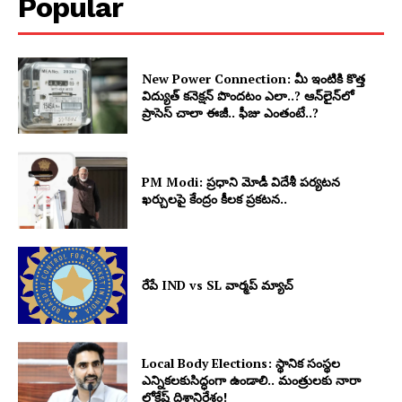
Popular
New Power Connection: మీ ఇంటికి కొత్త
విద్యుత్ కనెక్షన్ పొందటం ఎలా..? ఆన్‌లైన్‌లో
ప్రాసెస్ చాలా ఈజీ.. ఫీజు ఎంతంటే..?
PM Modi: ప్రధాని మోడీ విదేశీ పర్యటన
ఖర్చులపై కేంద్రం కీలక ప్రకటన..
రేపే IND vs SL వార్మప్ మ్యాచ్
Local Body Elections: స్థానిక సంస్థల
ఎన్నికలకుసిద్ధంగా ఉండాలి.. మంత్రులకు నారా
లోకేష్ దిశానిర్దేశం!