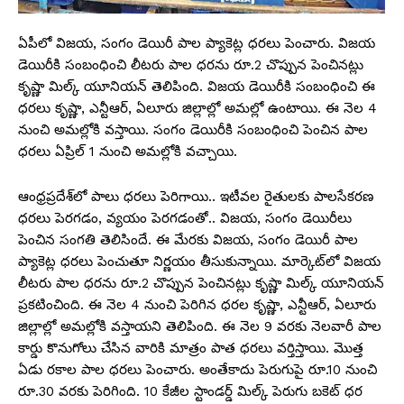
ఏపీలో విజయ, సంగం డెయిరీ పాల ప్యాకెట్ల ధరలు పెంచారు. విజయ
డెయిరీకి సంబంధించి లీటరు పాల ధరను రూ.2 చొప్పున పెంచినట్లు
కృష్ణా మిల్క్‌ యూనియన్‌ తెలిపింది. విజయ డెయిరీకి సంబంధించి ఈ
ధరలు కృష్ణా, ఎన్టీఆర్, ఏలూరు జిల్లాల్లో అమల్లో ఉంటాయి. ఈ నెల 4
నుంచి అమల్లోకి వస్తాయి. సంగం డెయిరీకి సంబంధించి పెంచిన పాల
ధరలు ఏప్రిల్ 1 నుంచి అమల్లోకి వచ్చాయి.
ఆంధ్రప్రదేశ్‌లో పాలు ధరలు పెరిగాయి.. ఇటీవల రైతులకు పాలసేకరణ
ధరలు పెరగడం, వ్యయం పెరగడంతో.. విజయ, సంగం డెయిరీలు
పెంచిన సంగతి తెలిసిందే. ఈ మేరకు విజయ, సంగం డెయిరీ పాల
ప్యాకెట్ల ధరలు పెంచుతూ నిర్ణయం తీసుకున్నాయి. మార్కెట్‌లో విజయ
లీటరు పాల ధరను రూ.2 చొప్పున పెంచినట్లు కృష్ణా మిల్క్‌ యూనియన్‌
ప్రకటించింది. ఈ నెల 4 నుంచి పెరిగిన ధరల కృష్ణా, ఎన్టీఆర్, ఏలూరు
జిల్లాల్లో అమల్లోకి వస్తాయని తెలిపింది. ఈ నెల 9 వరకు నెలవారీ పాల
కార్డు కొనుగోలు చేసిన వారికి మాత్రం పాత ధరలు వర్తిస్తాయి. మొత్త
ఏడు రకాల పాల ధరలు పెంచారు. అంతేకాదు పెరుగుపై రూ.10 నుంచి
రూ.30 వరకు పెరిగింది. 10 కేజీల స్టాండర్డ్ మిల్క్ పెరుగు బకెట్ ధర