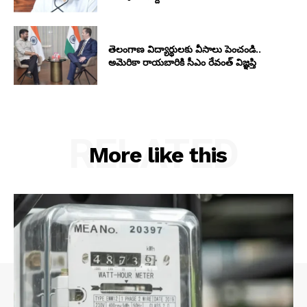
తెలంగాణ విద్యార్థులకు వీసాలు పెంచండి..
అమెరికా రాయబారికి సీఎం రేవంత్ విజ్ఞప్తి
RELATED
More like this