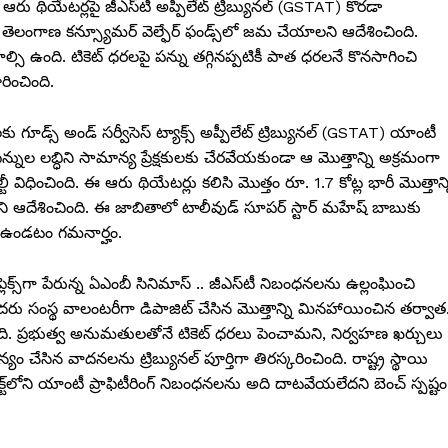
థియేటర్లపై జీఎస్‌టీ అప్పీలేట్ ట్రిబ్యునల్ (GSTAT) కొరడా
, తెలంగాణ కన్స్యూమర్ వెల్ఫేర్ ఫండ్స్‌లో జమ చేయాలని ఆదేశించింది.
ల్సి ఉంది. టికెట్ ధరలపై పన్ను తగ్గినప్పటికీ పాత ధరలనే కొనసాగించి
రించింది.
ు గూడ్స్ అండ్ సర్వీసెస్ ట్యాక్స్ అప్పీలేట్ ట్రిబ్యునల్ (GSTAT) యాంటీ
‌టీ పన్నుల లబ్ధిని సామాన్య ప్రేక్షకులకు చేరవేయకుండా ఆ మొత్తాన్ని అక్రమంగా
విధించింది. ఈ ఆరు థియేటర్లు కలిసి మొత్తం రూ. 1.7 కోట్ల భారీ మొత్తాన్
ని ఆదేశించింది. ఈ జాబితాలో టాలీవుడ్ సూపర్ స్టార్ మహేష్ బాబుకు
డా ఉండటం గమనార్హం.
క్స్‌గా పేరున్న ఏఎంబీ సినిమాస్ .. జీఎస్‌టీ నిబంధనలను ఉల్లంఘించి
 సదరు సంస్థ వాలంటరీగా డిపాజిట్ చేసిన మొత్తాన్ని మినహాయించిన తర్వాత.
్చింది. ప్రభుత్వ అనుమతులతోనే టికెట్ ధరలు పెంచామని, నిర్వహణ ఖర్చులు
చేసిన వాదనలను ట్రిబ్యునల్ పూర్తిగా తిరస్కరించింది. రాష్ట్ర స్థాయి
ట్‌లోని యాంటీ ప్రాఫిటీరింగ్ నిబంధనలను అది దాటవేయలేదని బెంచ్ స్పష్టం