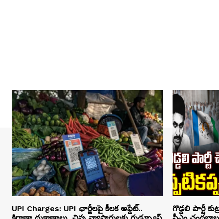
UPI Charges: UPI ఛార్జీలపై కీలక అప్డేట్..
గొడ్డలి పార్టీ క
కిరాణా దుకాణాలు, చిన్న వ్యాపారులకు గుడ్స్యూస్
సీఎం చంద్రబాబ