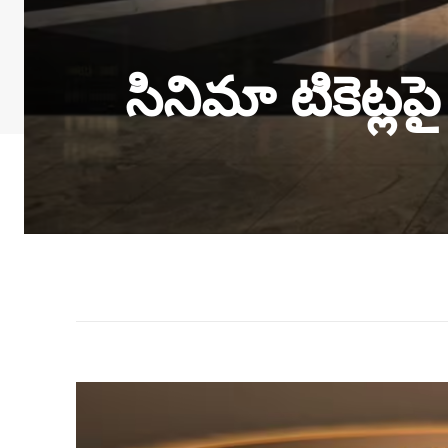
సినిమా టికెట్ల