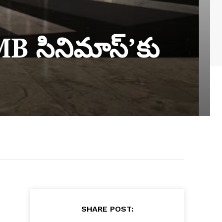
MB సినిమాస్‌’కు
SHARE POST: