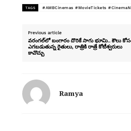
#AMBCinemas #MovieTickets #Cinema
TAGS
Previous article
వరంగల్‌లో బంగారం దొరికే సాగు భూమి.. కౌలు కోస
ఎగబడుతున్న రైతులు, రాత్రికి రాత్రే కోటీశ్వరులు
కావొచ్చు
Ramya