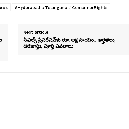
News
#Hyderabad #Telangana #ConsumerRights
Next article
ం
సివిల్స్ ప్రిపరేషన్‌కు రూ. లక్ష సాయం.. అర్హతలు,
దరఖాస్తు, పూర్తి వివరాలు