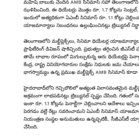
మహేష్ బాబుకు చెందిన AMB సినిమాస్ సహా తెలంగాణలోని ఆరు 
ఝళిపించింది. ఈ థియేటర్లు మొత్తం రూ. 1.7 కోట్లను సెంట్రల్
ఇందులో అత్యధికంగా ఏఎంబీ సినిమాస్ రూ. 1.1 కోట్లు చెల్లించా
యాజమాన్యాలు నిబంధనలు ఉల్లంఘించినట్లు ట్రిబ్యునల్ నిర్ధా
తెలంగాణలోని మల్టీప్లెక్స్‌లు, సినిమా థియేటర్ల యాజమాన్యాలక
ప్రాఫిటీరింగ్ డివిజన్ షాకిచ్చింది. ప్రభుత్వం తగ్గించిన జీఎస్
తామే లాభాల రూపంలో మిగుల్చుకున్న ఆరు థియేటర్లపై పెనాల్టీ 
కేంద్ర, రాష్ట్ర వినియోగదారుల సంక్షేమ నిధులకు జమ చేయాల
భాగస్వామ్యం ఉన్న ప్రముఖ మల్టీప్లెక్స్ AMB సినిమాస్ కూ
హైదరాబాద్‌లోని గచ్చిబౌలిలో అత్యంత విలాసవంతమైన మల్టీప్లె
అక్రమంగా లాభపడినట్లు ట్రిబ్యునల్ స్పష్టం చేసింది. గతంలో
ఇంకా రూ. 1.1 కోట్లను పెనాల్టీగా చెల్లించాలని ఆదేశాలు ఇచ
పెరగడం వల్లే రేట్లు సవరించామని ఏఎంబీ సినిమాస్ యాజమాన్యం 
నియంత్రణ సంస్థల అనుమతులు ఉన్నప్పటికీ.. సీజీఎస్‌టీ యాక్
చేసింది.