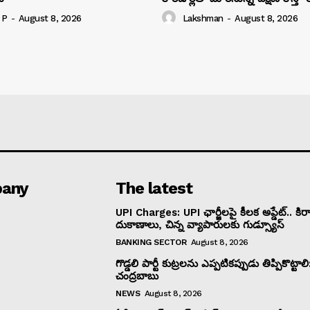
 P
-
August 8, 2026
Lakshman
-
August 8, 2026
any
The latest
UPI Charges: UPI ఛార్జీలపై కీలక అప్డేట్.. కిర
దుకాణాలు, చిన్న వ్యాపారులకు గుడ్స్యూస్
BANKING SECTOR
August 8, 2026
గొడ్డలి పార్టీ కుట్రలను ఎప్పటికప్పుడు తిప్పికొట్టాల
చంద్రబాబు
NEWS
August 8, 2026