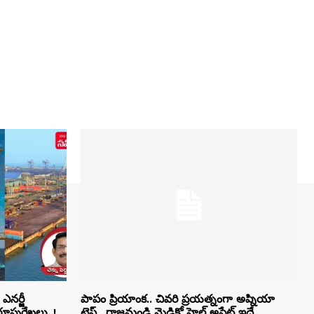
ఎనర్జీ
పాపం ప్రియాంక.. చివరి ప్రయత్నంగా అప్నియా
 రూపురేఖలు..!
టెస్ట్.. రాజమండ్రి మెడికో హెల్త్ అప్డేట్ ఇదే..