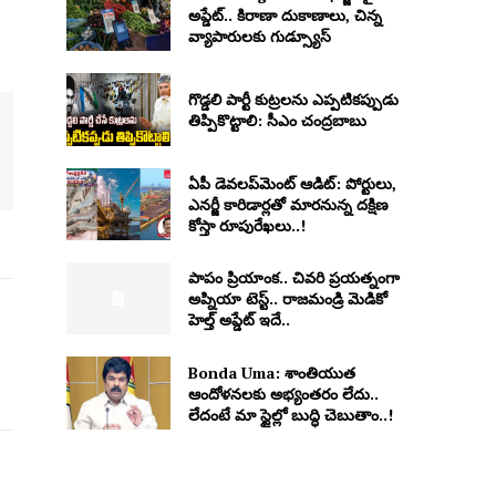
అప్డేట్.. కిరాణా దుకాణాలు, చిన్న
వ్యాపారులకు గుడ్స్యూస్
గొడ్డలి పార్టీ కుట్రలను ఎప్పటికప్పుడు
తిప్పికొట్టాలి: సీఎం చంద్రబాబు
ఏపీ డెవలప్‌మెంట్ ఆడిట్: పోర్టులు,
ఎనర్జీ కారిడార్లతో మారనున్న దక్షిణ
కోస్తా రూపురేఖలు..!
పాపం ప్రియాంక.. చివరి ప్రయత్నంగా
అప్నియా టెస్ట్.. రాజమండ్రి మెడికో
హెల్త్ అప్డేట్ ఇదే..
Bonda Uma: శాంతియుత
ఆందోళనలకు అభ్యంతరం లేదు..
లేదంటే మా స్టైల్లో బుద్ధి చెబుతాం..!