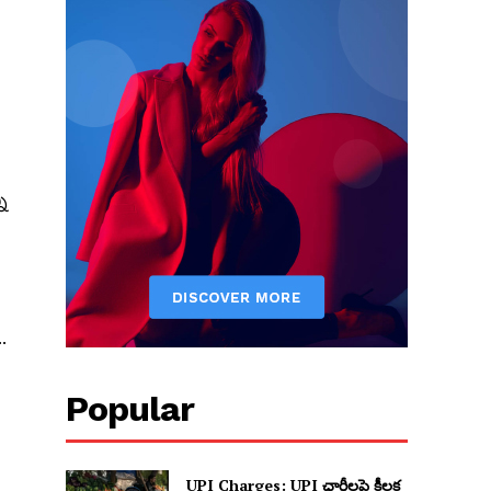
ని
.
Popular
UPI Charges: UPI ఛార్జీలపై కీలక