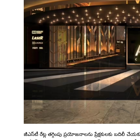
జీఎస్‌టీ రేట్ల తగ్గింపు ప్రయోజనాలను ప్రేక్షకులకు బదిల