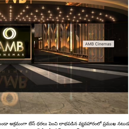
ీ చేయకుండా అక్రమంగా బేస్ ధరలు పెంచి లాభపడిన వ్యవహారంలో ప్రముఖ నటు