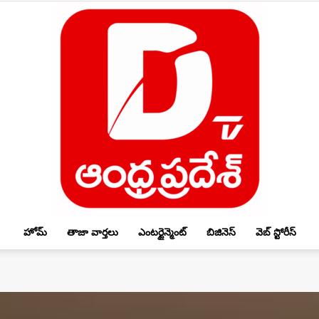
హోమ్
తాజా వార్తలు
ఎంటర్టైన్మెంట్
బిజినెస్
వెబ్ స్టోరీస్
DTV