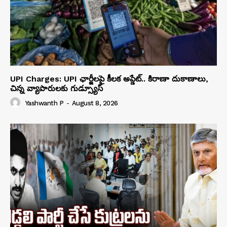
UPI Charges: UPI ఛార్జీలపై కీలక అప్డేట్.. కిరాణా దుకాణాలు,
చిన్న వ్యాపారులకు గుడ్స్యూస్
Yashwanth P
-
August 8, 2026