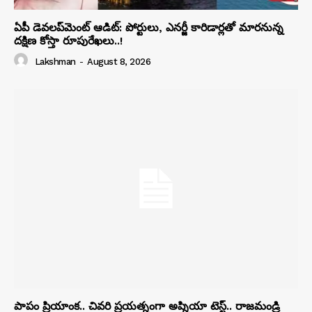
ఏపీ డెవలప్‌మెంట్ ఆడిట్: పోర్టులు, ఎనర్జీ కారిడార్లతో మారనున్న
దక్షిణ కోస్తా రూపురేఖలు..!
Lakshman
-
August 8, 2026
పాపం ప్రియాంక.. చివరి ప్రయత్నంగా అప్నియా టెస్ట్.. రాజమండ్రి