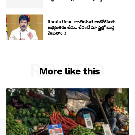
Bonda Uma: శాంతియుత ఆందోళనలకు
అభ్యంతరం లేదు.. లేదంటే మా స్టైల్లో బుద్ధి
చెబుతాం..!
RELATED
More like this