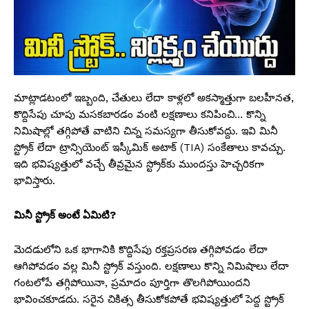
మాట్లాడటంలో ఇబ్బంది, చేతులు లేదా కాళ్లలో అకస్మాత్తుగా బలహీనత,
కొద్దిసేపు చూపు మసకబారడం వంటి లక్షణాలు కనిపించి… కొన్ని
నిమిషాల్లో తగ్గిపోతే వాటిని చిన్న సమస్యగా తీసుకోవద్దు. ఇవి మినీ
స్ట్రోక్ లేదా ట్రాన్సియెంట్ ఇస్కీమిక్ అటాక్ (TIA) సంకేతాలు కావచ్చు.
ఇది భవిష్యత్తులో వచ్చే తీవ్రమైన స్ట్రోక్‌కు ముందస్తు హెచ్చరికగా
భావిస్తారు.
మినీ స్ట్రోక్ అంటే ఏమిటి?
మెదడులోని ఒక భాగానికి కొద్దిసేపు రక్తప్రసరణ తగ్గిపోవడం లేదా
ఆగిపోవడం వల్ల మినీ స్ట్రోక్ వస్తుంది. లక్షణాలు కొన్ని నిమిషాలు లేదా
గంటలోపే తగ్గిపోయినా, ప్రమాదం పూర్తిగా తొలగిపోయిందని
భావించకూడదు. సరైన చికిత్స తీసుకోకపోతే భవిష్యత్తులో పెద్ద స్ట్రోక్