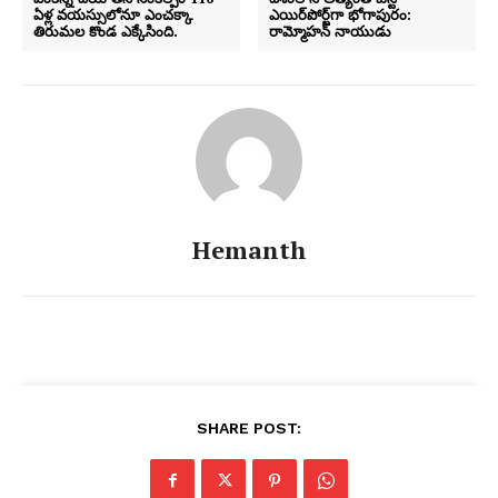
ఏళ్ల వయస్సులోనూ ఎంచక్కా
ఎయిర్‌పోర్ట్‌గా భోగాపురం:
తిరుమల కొండ ఎక్కేసింది.
రామ్మోహన్ నాయుడు
Hemanth
SHARE POST: