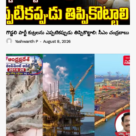
గొడ్డలి పార్టీ కుట్రలను ఎప్పటికప్పుడు తిప్పికొట్టాలి: సీఎం చంద్రబాబు
Yashwanth P
-
August 8, 2026