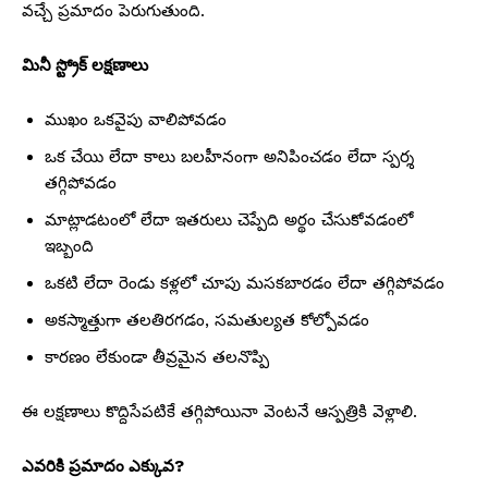
వచ్చే ప్రమాదం పెరుగుతుంది.
మినీ స్ట్రోక్ లక్షణాలు
ముఖం ఒకవైపు వాలిపోవడం
ఒక చేయి లేదా కాలు బలహీనంగా అనిపించడం లేదా స్పర్శ
తగ్గిపోవడం
మాట్లాడటంలో లేదా ఇతరులు చెప్పేది అర్థం చేసుకోవడంలో
ఇబ్బంది
ఒకటి లేదా రెండు కళ్లలో చూపు మసకబారడం లేదా తగ్గిపోవడం
అకస్మాత్తుగా తలతిరగడం, సమతుల్యత కోల్పోవడం
కారణం లేకుండా తీవ్రమైన తలనొప్పి
ఈ లక్షణాలు కొద్దిసేపటికే తగ్గిపోయినా వెంటనే ఆస్పత్రికి వెళ్లాలి.
ఎవరికి ప్రమాదం ఎక్కువ?