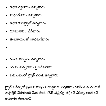
అధిక రక్తపోటు ఉన్నవారు
మధుమేహం ఉన్నవారు
అధిక కొలెస్ట్రాల్ ఉన్నవారు
ధూమపానం చేసేవారు
ఊబకాయంతో బాధపడేవారు
గుండె జబ్బులు ఉన్నవారు
55 సంవత్సరాలు పైబడినవారు
కుటుంబంలో స్ట్రోక్ చరిత్ర ఉన్నవారు
స్ట్రోక్ చికిత్సలో ప్రతి నిమిషం విలువైనది. లక్షణాలు కనిపించిన వెంటనే
ఆస్పత్రికి చేరుకుంటే మెదడుకు కలిగే నష్టాన్ని తగ్గించే చికిత్స అందించే
అవకాశం ఉంటుంది.