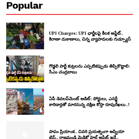
Popular
UPI Charges: UPI ఛార్జీలపై కీలక అప్డేట్..
కిరాణా దుకాణాలు, చిన్న వ్యాపారులకు గుడ్స్యూస్
గొడ్డలి పార్టీ కుట్రలను ఎప్పటికప్పుడు తిప్పికొట్టాలి:
సీఎం చంద్రబాబు
ఏపీ డెవలప్‌మెంట్ ఆడిట్: పోర్టులు, ఎనర్జీ
కారిడార్లతో మారనున్న దక్షిణ కోస్తా రూపురేఖలు..!
పాపం ప్రియాంక.. చివరి ప్రయత్నంగా అప్నియా
టెస్ట్.. రాజమండ్రి మెడికో హెల్త్ అప్డేట్ ఇదే..