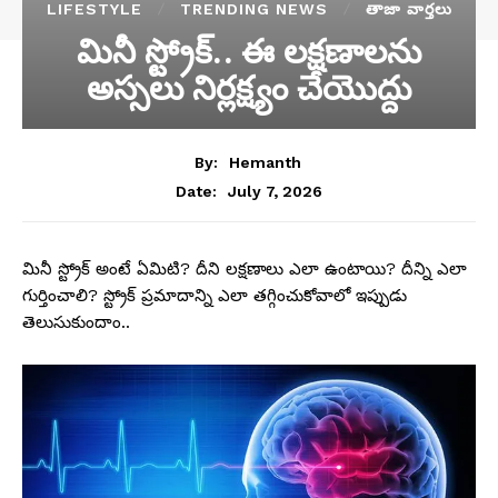
LIFESTYLE
TRENDING NEWS
తాజా వార్తలు
మినీ స్ట్రోక్.. ఈ లక్షణాలను
అస్సలు నిర్లక్ష్యం చేయొద్దు
By:
Hemanth
July 7, 2026
Date:
మినీ స్ట్రోక్ అంటే ఏమిటి? దీని లక్షణాలు ఎలా ఉంటాయి? దీన్ని ఎలా
గుర్తించాలి? స్ట్రోక్ ప్రమాదాన్ని ఎలా తగ్గించుకోవాలో ఇప్పుడు
తెలుసుకుందాం..