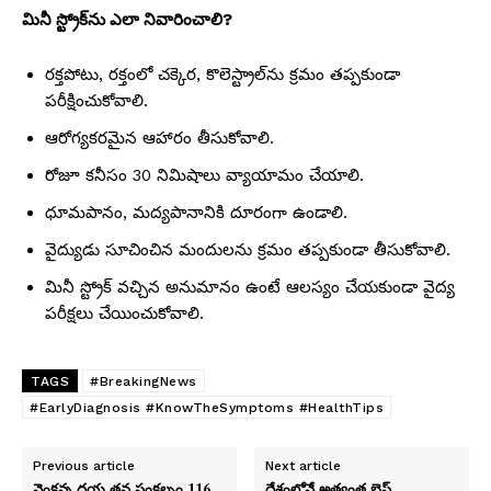
మినీ స్ట్రోక్‌ను ఎలా నివారించాలి?
రక్తపోటు, రక్తంలో చక్కెర, కొలెస్ట్రాల్‌ను క్రమం తప్పకుండా
పరీక్షించుకోవాలి.
ఆరోగ్యకరమైన ఆహారం తీసుకోవాలి.
రోజూ కనీసం 30 నిమిషాలు వ్యాయామం చేయాలి.
ధూమపానం, మద్యపానానికి దూరంగా ఉండాలి.
వైద్యుడు సూచించిన మందులను క్రమం తప్పకుండా తీసుకోవాలి.
మినీ స్ట్రోక్ వచ్చిన అనుమానం ఉంటే ఆలస్యం చేయకుండా వైద్య
పరీక్షలు చేయించుకోవాలి.
TAGS
#BreakingNews
#EarlyDiagnosis #KnowTheSymptoms #HealthTips
Previous article
Next article
వెంకన్న దయ తన సంకల్పం 116
దేశంలోనే అత్యంత బెస్ట్