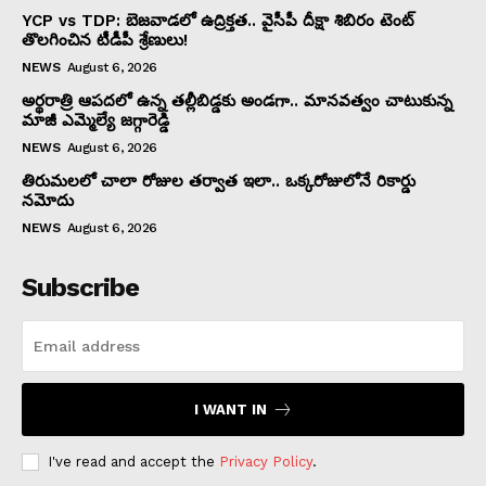
YCP vs TDP: బెజవాడలో ఉద్రిక్తత.. వైసీపీ దీక్షా శిబిరం టెంట్
తొలగించిన టీడీపీ శ్రేణులు!
NEWS
August 6, 2026
అర్థరాత్రి ఆపదలో ఉన్న తల్లీబిడ్డకు అండగా.. మానవత్వం చాటుకున్న
మాజీ ఎమ్మెల్యే జగ్గారెడ్డి
NEWS
August 6, 2026
తిరుమలలో చాలా రోజుల తర్వాత ఇలా.. ఒక్కరోజులోనే రికార్డు
నమోదు
NEWS
August 6, 2026
Subscribe
I WANT IN
I've read and accept the
Privacy Policy
.