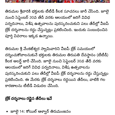
తిరుమల శ్రీవారికి భక్తులకు టీటీడీ కీలక సూచనలు జారీ చేసింది. జూలై
నుంచి సెప్టెంబర్ 30వ తేదీ వరకు ఆలయంలో జరిగే వివిధ
పర్వదినాలు, విశేష ఉత్సవాలను పురస్కరించుకుని పలు తేదీల్లో వీఐపీ
బ్రేక్ దర్శనాలను రద్దు చేస్తున్నట్లు ప్రకటించింది. ఇందుకు సంబంధించిన
పూర్తి వివరాలు ఇక్కడ ఉన్నాయి.
తిరుమల శ్రీ వేంకటేశ్వర స్వామివారిని వీఐపీ బ్రేక్ సమయంలో
దర్శించుకోవాలనుకునే భక్తులకు తిరుమల తిరుపతి దేవస్థానం (టీటీడీ)
కీలక అలర్ట్ జారీ చేసింది. జూలై నుంచి సెప్టెంబర్ 30వ తేదీ వరకు
ఆలయంలో జరిగే వివిధ పర్వదినాలు, విశేష ఉత్సవాలను
పురస్కరించుకుని పలు తేదీల్లో వీఐపీ బ్రేక్ దర్శనాలను రద్దు చేస్తున్నట్లు
ప్రకటించింది. ఈ మేరకు బ్రేక్ దర్శనాలు రద్దయిన తేదీలు, వాటికి గల
కారణాలను టీటీడీ విడుదల చేసింది.
బ్రేక్ దర్శనాలు రద్దైన తేదీలు ఇవే
జూలై 14: కోయిల్ ఆళ్వార్ తిరుమంజనం