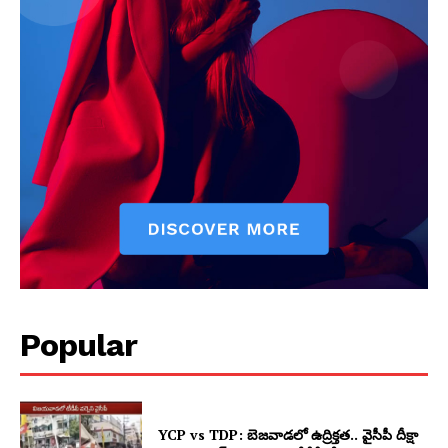
Popular
YCP vs TDP: బెజవాడలో ఉద్రిక్తత.. వైసీపీ దీక్షా