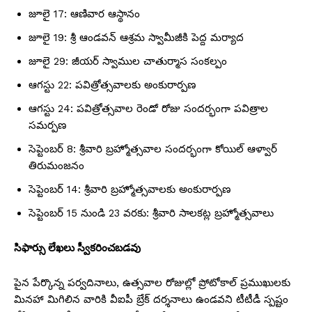
జూలై 17: ఆణివార ఆస్థానం
జూలై 19: శ్రీ ఆండవన్ ఆశ్రమ స్వామీజీకి పెద్ద మర్యాద
జూలై 29: జీయర్ స్వాముల చాతుర్మాస సంకల్పం
ఆగస్టు 22: పవిత్రోత్సవాలకు అంకురార్పణ
ఆగస్టు 24: పవిత్రోత్సవాల రెండో రోజు సందర్భంగా పవిత్రాల
సమర్పణ
సెప్టెంబర్ 8: శ్రీవారి బ్రహ్మోత్సవాల సందర్భంగా కోయిల్ ఆళ్వార్
తిరుమంజనం
సెప్టెంబర్ 14: శ్రీవారి బ్రహ్మోత్సవాలకు అంకురార్పణ
సెప్టెంబర్ 15 నుండి 23 వరకు: శ్రీవారి సాలకట్ల బ్రహ్మోత్సవాలు
సిఫార్సు లేఖలు స్వీకరించబడవు
పైన పేర్కొన్న పర్వదినాలు, ఉత్సవాల రోజుల్లో ప్రోటోకాల్ ప్రముఖులకు
మినహా మిగిలిన వారికి వీఐపీ బ్రేక్ దర్శనాలు ఉండవని టీటీడీ స్పష్టం