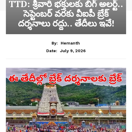
TTD: శ్రీవారి భక్తులకు బిగ్‌ అలర్ట్..
సెప్టెంబర్ వరకు వీఐపీ బ్రేక్
దర్శనాలు రద్దు.. తేదీలు ఇవే!
By:
Hemanth
July 9, 2026
Date: