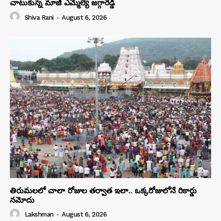
చాటుకున్న మాజీ ఎమ్మెల్యే జగ్గారెడ్డి
Shiva Rani
-
August 6, 2026
తిరుమలలో చాలా రోజుల తర్వాత ఇలా.. ఒక్కరోజులోనే రికార్డు
నమోదు
Lakshman
-
August 6, 2026