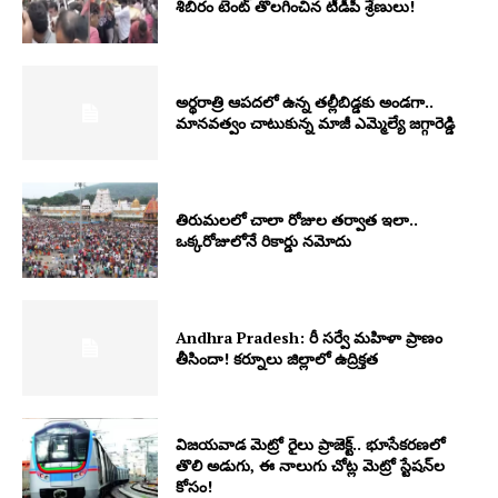
శిబిరం టెంట్ తొలగించిన టీడీపీ శ్రేణులు!
అర్థరాత్రి ఆపదలో ఉన్న తల్లీబిడ్డకు అండగా..
మానవత్వం చాటుకున్న మాజీ ఎమ్మెల్యే జగ్గారెడ్డి
తిరుమలలో చాలా రోజుల తర్వాత ఇలా..
ఒక్కరోజులోనే రికార్డు నమోదు
Andhra Pradesh: రీ సర్వే మహిళా ప్రాణం
తీసిందా! కర్నూలు జిల్లాలో ఉద్రిక్తత
విజయవాడ మెట్రో రైలు ప్రాజెక్ట్‌.. భూసేకరణలో
తొలి అడుగు, ఈ నాలుగు చోట్ల మెట్రో స్టేషన్‌ల
కోసం!