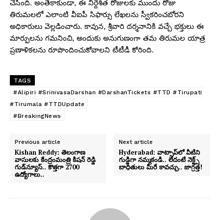
చేసింది. అంతేకాకుండా, ఈ నిర్దేశిత రోజులకు ముందు రోజు
తిరుమలలో ఎలాంటి వీఐపీ సిఫార్సు లేఖలను స్వీకరించబోరని
అధికారులు వెల్లడించారు. కావున, శ్రీవారి దర్శనానికి వచ్చే భక్తులు ఈ
మార్పులను గమనించి, అందుకు అనుగుణంగా తమ తిరుమల యాత్ర
ప్రణాళికలను రూపొందించుకోవాలని టీటీడీ కోరింది.
TAGS
#Alipiri #SrinivasaDarshan #DarshanTickets #TTD #Tirupati
#Tirumala #TTDUpdate
#BreakingNews
Previous article
Next article
Kishan Reddy: తెలంగాణ
Hyderabad: వాట్సాప్‌లో వీటిని
వాసులకు కేంద్రంమంత్రి కిషన్ రెడ్డి
గుడ్డిగా నమ్మకండి.. లేదంటే నెక్ట్స్
గుడ్‌న్యూస్.. కొత్తగా 2700
బాధితులు మీరే కావచ్చు.. జాగ్రత్త!
ఉద్యోగాలు..