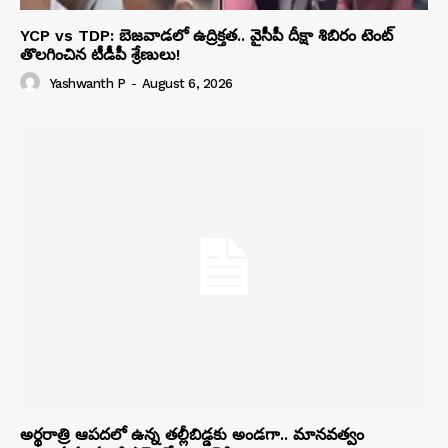
YCP vs TDP: బెజవాడలో ఉద్రిక్తత.. వైసీపీ దీక్షా శిబిరం టెంట్
తొలగించిన టీడీపీ శ్రేణులు!
Yashwanth P
-
August 6, 2026
అర్థరాత్రి ఆపదలో ఉన్న తల్లీబిడ్డకు అండగా.. మానవత్వం