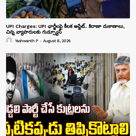
UPI Charges: UPI ఛార్జీలపై కీలక అప్డేట్.. కిరాణా దుకాణాలు,
చిన్న వ్యాపారులకు గుడ్స్యూస్
Yashwanth P
-
August 8, 2026