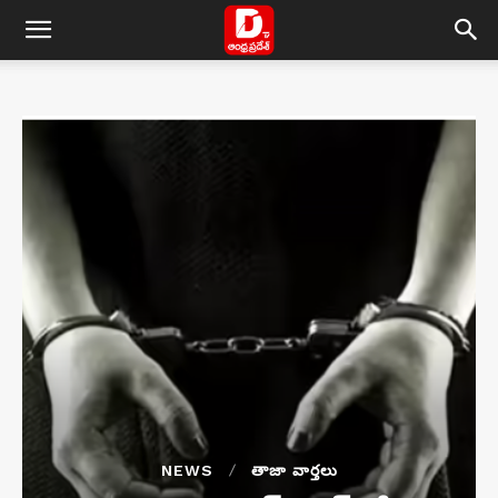
NEWS
తాజా వార్తలు