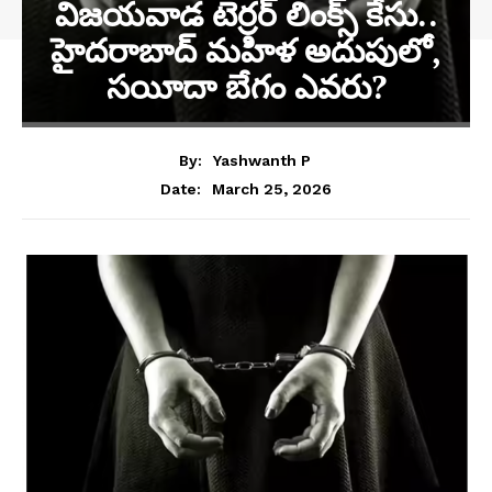
విజయవాడ టెర్రర్ లింక్స్ కేసు..
హైదరాబాద్ మహిళ అదుపులో,
సయీదా బేగం ఎవరు?
By:
Yashwanth P
March 25, 2026
Date: