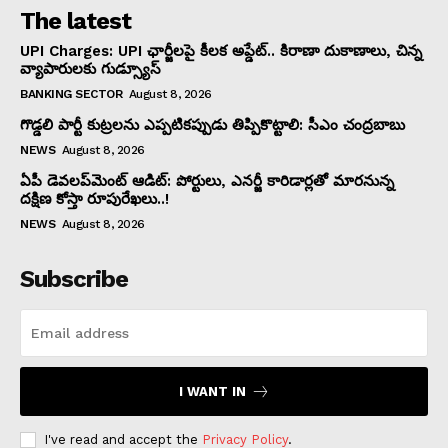
The latest
UPI Charges: UPI ఛార్జీలపై కీలక అప్డేట్.. కిరాణా దుకాణాలు, చిన్న
వ్యాపారులకు గుడ్స్యూస్
BANKING SECTOR
August 8, 2026
గొడ్డలి పార్టీ కుట్రలను ఎప్పటికప్పుడు తిప్పికొట్టాలి: సీఎం చంద్రబాబు
NEWS
August 8, 2026
ఏపీ డెవలప్‌మెంట్ ఆడిట్: పోర్టులు, ఎనర్జీ కారిడార్లతో మారనున్న
దక్షిణ కోస్తా రూపురేఖలు..!
NEWS
August 8, 2026
Subscribe
I WANT IN
I've read and accept the
Privacy Policy
.