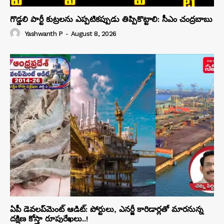
గొడ్డలి పార్టీ కుట్రలను ఎప్పటికప్పుడు తిప్పికొట్టాలి: సీఎం చంద్రబాబు
Yashwanth P
-
August 8, 2026
ఏపీ డెవలప్‌మెంట్ ఆడిట్: పోర్టులు, ఎనర్జీ కారిడార్లతో మారనున్న
దక్షిణ కోస్తా రూపురేఖలు..!