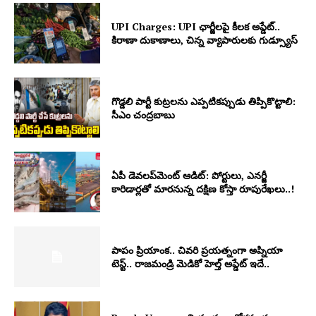
UPI Charges: UPI ఛార్జీలపై కీలక అప్డేట్..
కిరాణా దుకాణాలు, చిన్న వ్యాపారులకు గుడ్స్యూస్
గొడ్డలి పార్టీ కుట్రలను ఎప్పటికప్పుడు తిప్పికొట్టాలి:
సీఎం చంద్రబాబు
ఏపీ డెవలప్‌మెంట్ ఆడిట్: పోర్టులు, ఎనర్జీ
కారిడార్లతో మారనున్న దక్షిణ కోస్తా రూపురేఖలు..!
పాపం ప్రియాంక.. చివరి ప్రయత్నంగా అప్నియా
టెస్ట్.. రాజమండ్రి మెడికో హెల్త్ అప్డేట్ ఇదే..