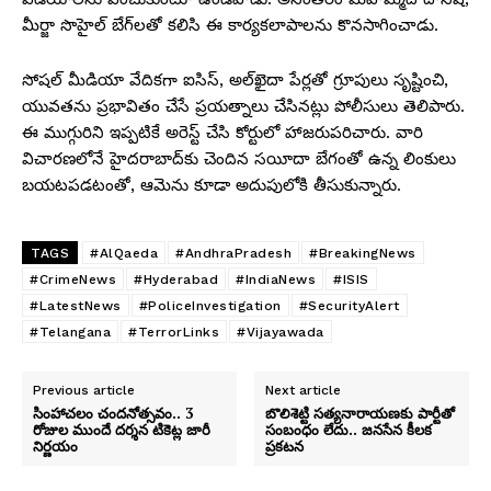
మీర్జా సొహైల్ బేగ్‌లతో కలిసి ఈ కార్యకలాపాలను కొనసాగించాడు.
సోషల్ మీడియా వేదికగా ఐసిస్, అల్‌ఖైదా పేర్లతో గ్రూపులు సృష్టించి,
యువతను ప్రభావితం చేసే ప్రయత్నాలు చేసినట్లు పోలీసులు తెలిపారు.
ఈ ముగ్గురిని ఇప్పటికే అరెస్ట్ చేసి కోర్టులో హాజరుపరిచారు. వారి
విచారణలోనే హైదరాబాద్‌కు చెందిన సయీదా బేగంతో ఉన్న లింకులు
బయటపడటంతో, ఆమెను కూడా అదుపులోకి తీసుకున్నారు.
TAGS
#AlQaeda
#AndhraPradesh
#BreakingNews
#CrimeNews
#Hyderabad
#IndiaNews
#ISIS
#LatestNews
#PoliceInvestigation
#SecurityAlert
#Telangana
#TerrorLinks
#Vijayawada
Previous article
Next article
సింహాచలం చందనోత్సవం.. 3
బొలిశెట్టి సత్యనారాయణకు పార్టీతో
రోజుల ముందే దర్శన టికెట్ల జారీ
సంబంధం లేదు.. జనసేన కీలక
నిర్ణయం
ప్రకటన