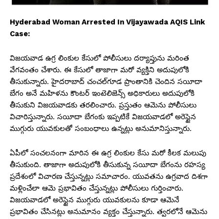
Hyderabad Woman Arrested In Vijayawada AQIS Link
Case:
విజయవాడ ఉగ్ర లింకుల కేసులో పోలీసులు దర్యాప్తును మరింత
వేగవంతం చేశారు. ఈ కేసులో తాజాగా మరో వ్యక్తిని అదుపులోకి
తీసుకున్నారు. హైదరాబాద్‌ చంచల్‌గూడ ప్రాంతానికి చెందిన సయీదా
బేగం అనే మహిళను కౌంటర్ ఇంటెలిజెన్స్ అధికారులు అదుపులోకి
తీసుకుని విజయవాడకు తరలించారు. ప్రస్తుతం ఆమెను పోలీసులు
విచారిస్తున్నారు. సయీదా బేగంకు ఇప్పటికే విజయవాడలో అరెస్టైన
ముగ్గురు యువకులతో సంబంధాలు ఉన్నట్లు అనుమానిస్తున్నారు.
ఏపీలో సంచలనంగా మారిన ఈ ఉగ్ర లింకుల కేసు మరో కీలక మలుపు
తీసుకుంది. తాజాగా అదుపులోకి తీసుకున్న సయీదా బేగంను రహస్య
ప్రదేశంలో విచారణ చేస్తున్నట్లు సమాచారం. యువతను ఉగ్రవాద దిశగా
మళ్లించేలా ఆమె ప్రభావితం చేస్తున్నట్లు పోలీసులు గుర్తించారు.
విజయవాడలో అరెస్టైన ముగ్గురు యువకులను కూడా ఆమెనే
ప్రభావితం చేసినట్లు అనుమానం వ్యక్తం చేస్తున్నారు. త్వరలోనే ఆమెను