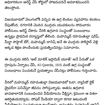
అధికారికంగా అరెస్ట్ చేసి కోర్టులో హాజరుపరిచే అవకాశముందని
తెలుస్తోంది.
విజయవాడలో వెలుగులోకి వచ్చిన ఈ ఉగ్ర లింకుల వ్యవహారం కలకలం
రేపుతోంది. నగరానికి చెందిన ముగ్గురు యువకులను సోమవారం
పోలీసులు అరెస్ట్ చేశారు. వీరికి ఉగ్రవాద సంస్థలతో సంబంధాలు
ఉన్నట్లు ప్రాథమిక దర్యాప్తులో తేలింది. మహమ్మద్ రహమతుల్లా షరీఫ్,
మీర్జా సొహైల్ బేగ్, మహమ్మద్ దానిష్ అనే ఈ ముగ్గురు పాకిస్థాన్ వెళ్లి
అక్కడ శిక్షణ పొందేందుకు ప్రయత్నించినట్లు సమాచారం.
ఈ ముగ్గురు కలిసి ‘అల్ మాలిక్ ఇస్లామిక్ యూత్’ అనే పేరుతో ఒక
గ్రూపును ఏర్పాటు చేసి, Al-Qaeda, ISIS వంటి ఉగ్ర సంస్థలతో
సంబంధాలు పెంచుకునే ప్రయత్నాలు చేసినట్లు పోలీసులు గుర్తించారు.
వీరిలో మహమ్మద్ రహమతుల్లా విజయవాడలో ఓలా, ర్యాపిడో బైక్
డ్రైవర్‌గా పనిచేస్తూ జీవనం సాగిస్తున్నాడు. అతను ఉగ్రవాద
భావజాలానికి సంబంధించిన వీడియోలను వీక్షిస్తూ, క్రమంగా ఆ దిశగా
ఆకర్షితుడయ్యాడు. సోషల్ మీడియా ద్వారా కూడా అటువంటి
వీడియోలను పంచుకుంటూ ఉండేవాడు. అనంతరం మహమ్మద్ దానిష్,