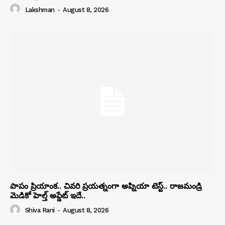
Lakshman
-
August 8, 2026
పాపం ప్రియాంక.. చివరి ప్రయత్నంగా అప్నియా టెస్ట్.. రాజమండ్రి
మెడికో హెల్త్ అప్డేట్ ఇదే..
Shiva Rani
-
August 8, 2026